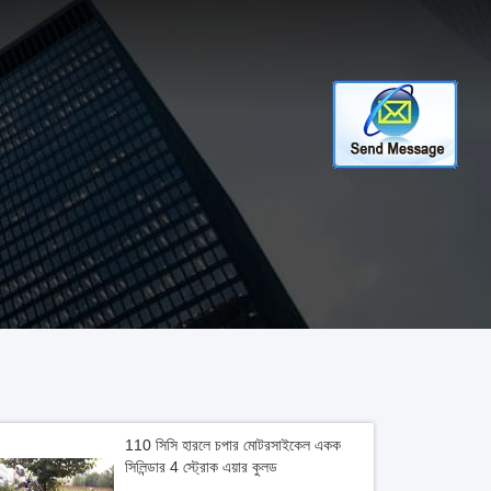
110 সিসি হারলে চপার মোটরসাইকেল একক
সিলিন্ডার 4 স্ট্রোক এয়ার কুলড