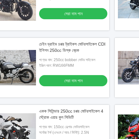
সেরা দাম পান
চেইন ড্রাইভ চপ্পর ট্রাইকস মোটরসাইকেল CDI
ইগিশন 250cc ডিস্ক ব্রেক
পণ্যের নাম: 250cc bobber মোটর সাইকেল
ইঞ্জিন ধরন: RW166FMM
সেরা দাম পান
একক সিলিন্ডার 250cc চপ্পর মোটরসাইকেল 4
স্ট্রোক এয়ার কুল সিভিটি
পণ্যের নাম: 150cc হেল্পার মোটরসাইকেল
সর্বোচ্চ টর্ক (এনএম / আর / মিনিট): 2.5N