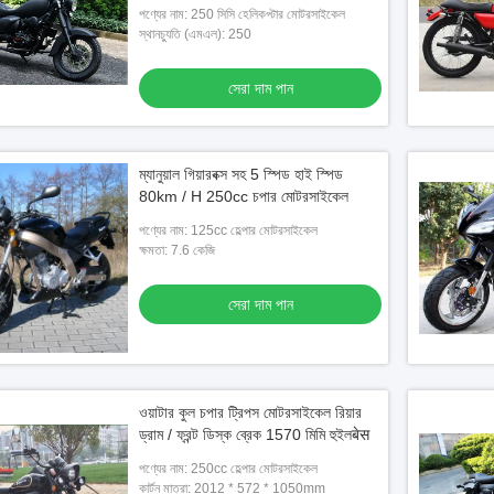
পণ্যের নাম: 250 সিসি হেলিকপ্টার মোটরসাইকেল
স্থানচ্যুতি (এমএল): 250
সেরা দাম পান
ম্যানুয়াল গিয়ারবক্স সহ 5 স্পিড হাই স্পিড
80km / H 250cc চপার মোটরসাইকেল
পণ্যের নাম: 125cc হেল্পার মোটরসাইকেল
ক্ষমতা: 7.6 কেজি
সেরা দাম পান
ওয়াটার কুল চপার ট্রিপস মোটরসাইকেল রিয়ার
ড্রাম / ফ্রন্ট ডিস্ক ব্রেক 1570 মিমি হুইলबेस
পণ্যের নাম: 250cc হেল্পার মোটরসাইকেল
কার্টন মাত্রা: 2012 * 572 * 1050mm