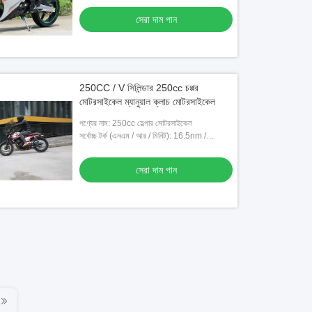
সেরা দাম পান
250CC / V সিলিন্ডার 250cc চপ্পর
মোটরসাইকেল ম্যানুয়াল ক্লাচ মোটরসাইকেল
পণ্যের নাম: 250cc হেল্পার মোটরসাইকেল
সর্বোচ্চ টর্ক (এনএম / আর / মিনিট): 16.5nm /
6500rpm
সেরা দাম পান