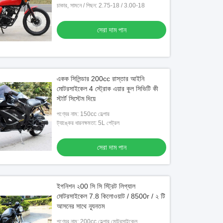
চাকার, সামনে / পিছন: 2.75-18 / 3.00-18
সেরা দাম পান
একক সিলিন্ডার 200cc রাস্তার আইনি
মোটরসাইকেল 4 স্ট্রোক এয়ার কুল সিভিটি কী
স্টার্ট সিস্টেম দিয়ে
পণ্যের নাম: 150cc হেল্পার
ট্যাঙ্কের ধারনক্ষমতা: 5L পেট্রল
সেরা দাম পান
ইগনিশন ২00 সি সি স্ট্রিট লিগ্যাল
মোটরসাইকেল 7.8 কিলোওয়াট / 8500r / ২ টি
আসনের সাথে ন্যূনতম
পণ্যের নাম: 200cc হেল্পার মোটরসাইকেল