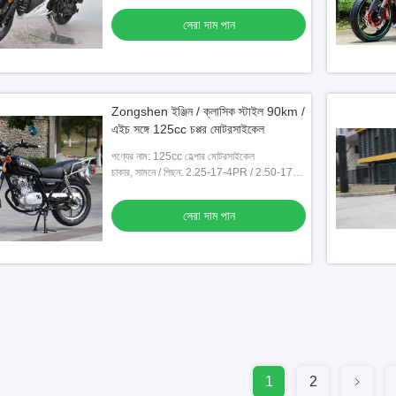
সেরা দাম পান
Zongshen ইঞ্জিন / ক্লাসিক স্টাইল 90km /
এইচ সঙ্গে 125cc চপ্পর মোটরসাইকেল
পণ্যের নাম: 125cc হেল্পার মোটরসাইকেল
চাকার, সামনে / পিছন: 2.25-17-4PR / 2.50-17-
6PR
সেরা দাম পান
1
2