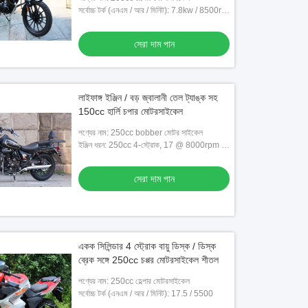
সর্বোচ্চ টর্ক (এনএম / আর / মিনিট): 7.8kw / 8500r /
মিনিট
সেরা দাম পান
লাইফাঙ্গ ইঞ্জিন / বড় জ্বালানী তেল ট্যাঙ্ক সহ
150cc হার্লি চপার মোটরসাইকেল
পণ্যের নাম: 250cc bobber মোটর সাইকেল
ইঞ্জিন ধরন: 250cc 4-স্ট্রোক, 17 @ 8000rpm হর্স
পাওয়ার
সেরা দাম পান
একক সিলিন্ডার 4 স্ট্রোক বায়ু ডিস্ক / ডিস্ক
ব্রেক সঙ্গে 250cc চপ্পর মোটরসাইকেল শীতল
পণ্যের নাম: 250cc হেল্পার মোটরসাইকেল
সর্বোচ্চ টর্ক (এনএম / আর / মিনিট): 17.5 / 5500