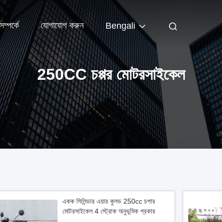
ম্পর্কে
যোগাযোগ করুন
Bengali
250CC চপ্পর মোটরসাইকেল
একক সিলিন্ডার এয়ার কুলড 250cc চপার
মোটরসাইকেল 4 স্ট্রোক অনুভূমিক প্রকার