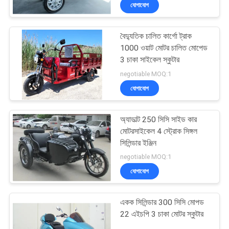
যোগাযোগ
নিয়ন্ত্রণ
বৈদ্যুতিক চালিত কার্গো ট্রাক
যোগাযোগ
58
1000 ওয়াট মোটর চালিত মোপেড
করুন
3 চাকা সাইকেল স্কুটার
ইউটিলিটি যানবাহন এটিভি
negotiable MOQ:1
যোগাযোগ
উদ্ধৃতির
জন্য
অ্যাডাল্ট 250 সিসি সাইড কার
আবেদন
মোটরসাইকেল 4 স্ট্রোক সিঙ্গল
সিলিন্ডার ইঞ্জিন
75
negotiable MOQ:1
সাইট
যোগাযোগ
ম্যাপ
যুবা রেসিং এটিভি
একক সিলিন্ডার 300 সিসি মোপড
গোপনীয়তা
22 এইচপি 3 চাকা মোটর স্কুটার