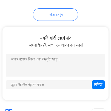
43
আরো দেখুন
ময়লা সাইকেল মোটরসাইকেল
একটি বার্তা রেখে যান
আমরা শীঘ্রই আপনাকে আবার কল করব!
59
উচ্চ চালিত মোটরসাইকেল