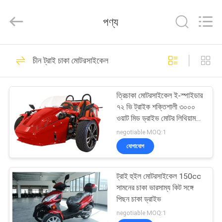
Shanghai
Rongyao
Vehicle
পণ্য
Co.,Ltd.
All
Rights
Reserved.
বাড়ি
32
চীন ট্রাই চাকা মোটরসাইকেল
চার চাকা এটিভি
পণ্য
ত্রিচাকা মোটরসাইকেল ই-স্পাইডার
৭২ ভি ট্রাইক শক্তিশালী ৩০০০
আমাদের
ওয়াট মিড ড্রাইভ মোটর লিথিয়াম
ব্যাটারি সহ
সম্পর্কে
negotiable MOQ:1
যোগাযোগ
27
কারখানা
ট্রাই হুইল মোটরসাইকেল 150cc
ভ্রমণ
এটিভি চতুর্ভুজ বাইক
সামনের চাকা ভারসাম্য কিট সঙ্গে
পিছন চাকা ড্রাইভ
মান
negotiable MOQ:1