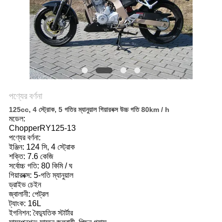
নীতি
পণ্যের বর্ণনা
125cc, 4 স্ট্রোক, 5 গতির ম্যানুয়াল গিয়ারবক্স উচ্চ গতি 80km / h
মডেল:
ChopperRY125-13
পণ্যের বর্ণনা:
ইঞ্জিন: 124 সি, 4 স্ট্রোক
শক্তি: 7.6 কেজি
সর্বোচ্চ গতি: 80 কিমি / ঘ
গিয়ারবক্স: 5-গতি ম্যানুয়াল
ড্রাইভ চেইন
জ্বালানী: পেট্রল
ট্যাংক: 16L
ইগনিশন: বৈদ্যুতিক স্টার্টার