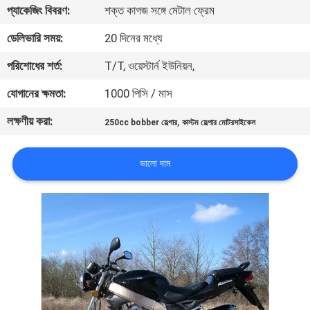
প্যাকেজিং বিবরণ:
শক্ত কাগজ সঙ্গে মেটাল ফ্রেম
নিয়ন্ত্রণ
ডেলিভারি সময়:
20 দিনের মধ্যে
যোগাযোগ
পরিশোধের শর্ত:
T/T, ওয়েস্টার্ন ইউনিয়ন,
করুন
যোগানের ক্ষমতা:
1000 পিসি / মাস
লক্ষণীয় করা:
,
250cc bobber হেল্পার
কাস্টম হেল্পার মোটরসাইকেল
উদ্ধৃতির
জন্য
ভালো দাম
আবেদন
সাইট
ম্যাপ
গোপনীয়তা