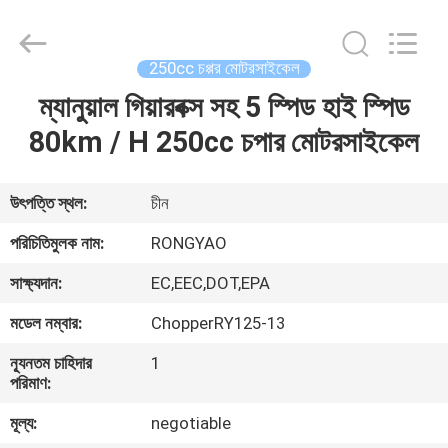
Shanghai
Rongyao
Vehicle
Co.,Ltd.
All
250cc চপ্পর মোটরসাইকেল
Rights
Reserved.
ম্যানুয়াল গিয়ারবক্স সহ 5 স্পিড হাই স্পিড
বাড়ি
80km / H 250cc চপার মোটরসাইকেল
পণ্য
উৎপত্তি স্থল:
চীন
আমাদের
পরিচিতিমুলক নাম:
RONGYAO
সম্পর্কে
সাক্ষ্যদান:
EC,EEC,DOT,EPA
মডেল নম্বার:
ChopperRY125-13
কারখানা
ন্যূনতম চাহিদার
1
ভ্রমণ
পরিমাণ:
মূল্য:
negotiable
মান