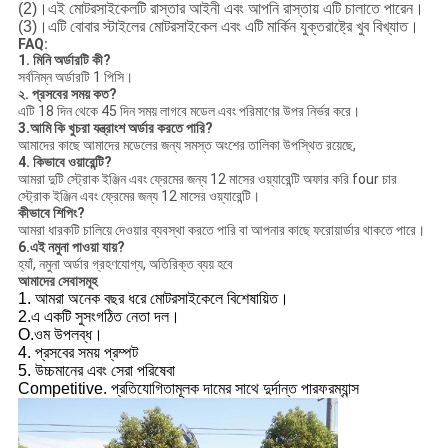
(2)।এই মোটরসাইকেলটি রাস্তার আইনী এবং আপনি রাস্তায় এটি চালাতে পারেন।
(3)।এটি বোবার স্টাইলের মোটরসাইকেল এবং এটি মার্কিন যুক্তরাষ্ট্রে খুব বিখ্যাত।
FAQ:
1. মিনি অর্ডারটি কী?
সর্বনিম্ন অর্ডারটি 1 পিসি।
২. প্রসবের সময় কত?
এটি 18 দিন থেকে 45 দিন সময় লাগবে মডেল এবং পরিমাণের উপর নির্ভর করে।
3.আমি কি খুচরা যন্ত্রাংশ অর্ডার করতে পারি?
আমাদের কাছে আমাদের মডেলের জন্য সমস্ত অংশের তালিকা উপস্থিত রয়েছে,
4. কিভাবে ওয়ারেন্টি?
আমরা দুটি স্ট্রোক ইঞ্জিন এবং ফ্রেমের জন্য 12 মাসের ওয়্যারেন্টি অফার করি four চার
স্ট্রোক ইঞ্জিন এবং ফ্রেমের জন্য 12 মাসের ওয়্যারেন্টি।
কীভাবে শিপিং?
আমরা ধারকটি চালিয়ে দেওয়ার ব্যবস্থা করতে পারি বা আপনার কাছে ফরোয়ার্ডার থাকতে পারে।
6.এই নমুনা পাওয়া যায়?
হ্যাঁ, নমুনা অর্ডার গ্রহণযোগ্য, অতিরিক্ত ব্যয় হবে
আমাদের সেবাসমূহ
1. আমরা অনেক বছর ধরে মোটরসাইকেলে বিশেষায়িত।
2.এ একটি সুসংগঠিত নেতা দল।
O.ওম উপলব্ধ।
4. প্রসবের সময় প্রম্পট
5. উচ্চমানের এবং সেরা পরিষেবা
Competitive. প্রতিযোগিতামূলক দামের সাথে দুর্দান্ত পারফরম্যান্স