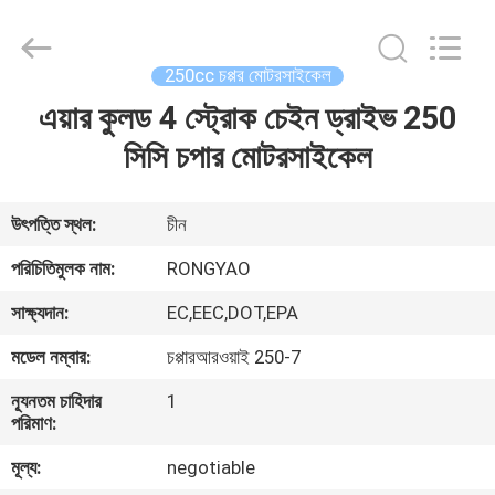
Shanghai
Rongyao
Vehicle
Co.,Ltd.
All
250cc চপ্পর মোটরসাইকেল
Rights
Reserved.
এয়ার কুলড 4 স্ট্রোক চেইন ড্রাইভ 250
বাড়ি
সিসি চপার মোটরসাইকেল
পণ্য
উৎপত্তি স্থল:
চীন
আমাদের
পরিচিতিমুলক নাম:
RONGYAO
সম্পর্কে
সাক্ষ্যদান:
EC,EEC,DOT,EPA
মডেল নম্বার:
চপ্পারআরওয়াই 250-7
কারখানা
ন্যূনতম চাহিদার
1
ভ্রমণ
পরিমাণ:
মূল্য:
negotiable
মান