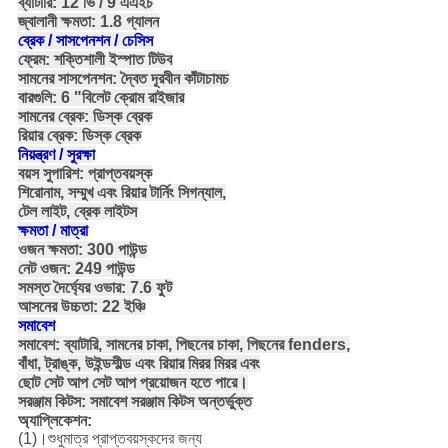
ব্যাটারি: 12 ভি / 9 এএইচ
জ্বালানী ক্ষমতা: 1.8 গ্যালন
ব্রেক / সাসপেনশন / চেসিস
ফ্রেম: শক্তিশালী ইস্পাত টিউব
সামনের সাসপেনশন: দ্বৈত দূরবীন কাঁটাচামচ
বারগুলি: 6 "বিলেট ক্রোম রাইজার
সামনের ব্রেক: ডিস্ক ব্রেক
রিয়ার ব্রেক: ডিস্ক ব্রেক
নিয়ন্ত্রণ / সুরক্ষা
বয়স সুপারিশ: প্রাপ্তবয়স্ক
শিরোনাম, সম্মুখ এবং রিয়ার টার্নিং সিগন্যাল,
টেল লাইট, ব্রেক লাইটস
ক্ষমতা / মাত্রা
ওজন ক্ষমতা: 300 পাউন্ড
নেট ওজন: 249 পাউন্ড
সমস্ত দৈর্ঘ্যের ওভার: 7.6 ফুট
আসনের উচ্চতা: 22 ইঞ্চি
সমাবেশ
সমাবেশ: ব্যাটারি, সামনের চাকা, পিছনের চাকা, পিছনের fenders,
বাঁধা, ট্রাঙ্ক, উইন্ডশীল্ড এবং রিয়ার মিরর মিরর এবং
ছোট সেট আপ সেট আপ প্রয়োজন হতে পারে।
সরঞ্জাম কিটস: সমাবেশ সরঞ্জাম কিটস অন্তর্ভুক্ত
অ্যাপ্লিকেশন:
(1)।শুধুমাত্র প্রাপ্তবয়স্কদের জন্য