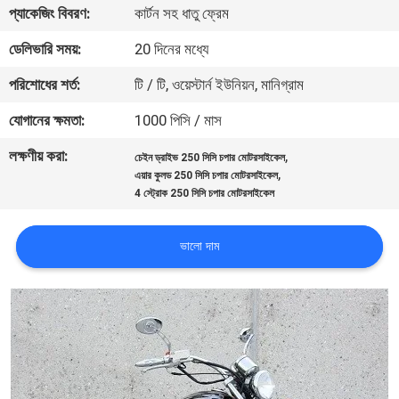
প্যাকেজিং বিবরণ:
কার্টন সহ ধাতু ফ্রেম
নিয়ন্ত্রণ
ডেলিভারি সময়:
20 দিনের মধ্যে
যোগাযোগ
পরিশোধের শর্ত:
টি / টি, ওয়েস্টার্ন ইউনিয়ন, মানিগ্রাম
করুন
যোগানের ক্ষমতা:
1000 পিসি / মাস
লক্ষণীয় করা:
,
চেইন ড্রাইভ 250 সিসি চপার মোটরসাইকেল
উদ্ধৃতির
,
এয়ার কুলড 250 সিসি চপার মোটরসাইকেল
জন্য
4 স্ট্রোক 250 সিসি চপার মোটরসাইকেল
আবেদন
ভালো দাম
সাইট
ম্যাপ
গোপনীয়তা