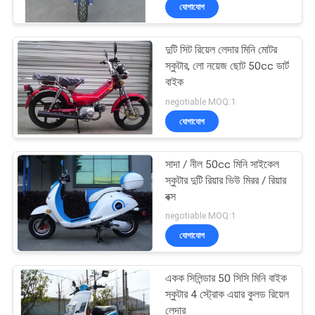
যোগাযোগ
নিয়ন্ত্রণ
দুটি সিট রিয়েল লেদার মিনি মোটর
যোগাযোগ
স্কুটার, লো নয়েজ ছোট 50cc ডার্ট
করুন
বাইক
negotiable MOQ:1
যোগাযোগ
উদ্ধৃতির
জন্য
সাদা / নীল 50cc মিনি সাইকেল
আবেদন
স্কুটার দুটি রিয়ার ভিউ মিরর / রিয়ার
বক্স
negotiable MOQ:1
সাইট
যোগাযোগ
ম্যাপ
একক সিলিন্ডার 50 সিসি মিনি বাইক
গোপনীয়তা
স্কুটার 4 স্ট্রোক এয়ার কুলড রিয়েল
লেদার