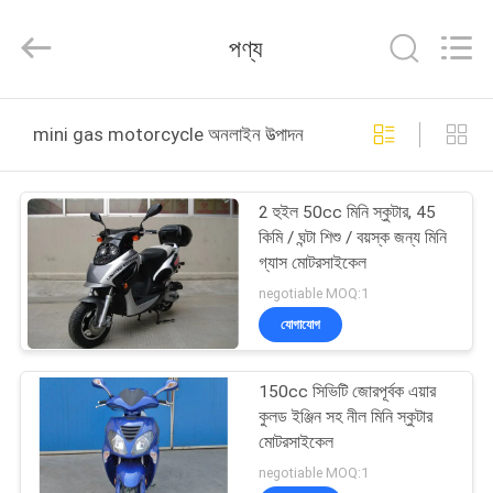
Shanghai
Rongyao
Vehicle
পণ্য
Co.,Ltd.
All
Rights
Reserved.
বাড়ি
mini gas motorcycle অনলাইন উত্পাদন
পণ্য
2 হুইল 50cc মিনি স্কুটার, 45
কিমি / ঘন্টা শিশু / বয়স্ক জন্য মিনি
আমাদের
গ্যাস মোটরসাইকেল
সম্পর্কে
negotiable MOQ:1
যোগাযোগ
কারখানা
150cc সিভিটি জোরপূর্বক এয়ার
ভ্রমণ
কুলড ইঞ্জিন সহ নীল মিনি স্কুটার
মোটরসাইকেল
মান
negotiable MOQ:1