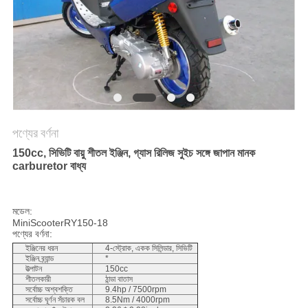
নীতি
পণ্যের বর্ণনা
150cc, সিভিটি বায়ু শীতল ইঞ্জিন, গ্যাস রিলিজ সুইচ সঙ্গে জাপান মানক
carburetor বাধ্য
মডেল:
MiniScooterRY150-18
পণ্যের বর্ণনা:
ইঞ্জিনের ধরন
4-স্ট্রোক, একক সিলিন্ডার, সিভিটি
ইঞ্জিন ব্র্যান্ড
*
উত্পাটন
150cc
শীতলকারী
ঠান্ডা বাতাস
সর্বোচ্চ অশ্বশক্তি
9.4hp / 7500rpm
সর্বোচ্চ ঘূর্ণন সঁচারক বল
8.5Nm / 4000rpm