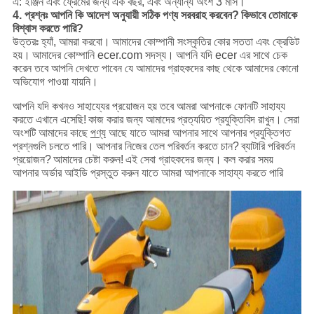
এ: ইঞ্জিন এবং ফ্রেমের জন্য এক বছর, এবং অন্যান্য অংশ 3 মাস।
4. প্রশ্নঃ আপনি কি আদেশ অনুযায়ী সঠিক পণ্য সরবরাহ করবেন?
কিভাবে তোমাকে
বিশ্বাস করতে পারি?
উত্তরঃ হ্যাঁ, আমরা করবো।
আমাদের কোম্পানী সংস্কৃতির কোর সততা এবং ক্রেডিট
হয়।
আমাদের কোম্পানি ecer.com সদস্য।
আপনি যদি ecer এর সাথে চেক
করেন তবে আপনি দেখতে পাবেন যে আমাদের গ্রাহকদের কাছ থেকে আমাদের কোনো
অভিযোগ পাওয়া যায়নি।
আপনি যদি কখনও সাহায্যের প্রয়োজন হয় তবে আমরা আপনাকে ফোনটি সাহায্য
করতে এখানে এসেছি!
কাজ করার জন্য আমাদের প্রত্যয়িত প্রযুক্তিবিদ রাখুন।
সেরা
অংশটি আমাদের কাছে
পণ্য
আছে যাতে আমরা আপনার সাথে আপনার প্রযুক্তিগত
প্রশ্নগুলি চলতে পারি।
আপনার নিজের তেল পরিবর্তন করতে চান?
ব্যাটারি পরিবর্তন
প্রয়োজন?
আমাদের চেষ্টা করুন!
এই সেবা গ্রাহকদের জন্য।
কল করার সময়
আপনার অর্ডার আইডি প্রস্তুত করুন যাতে আমরা আপনাকে সাহায্য করতে পারি