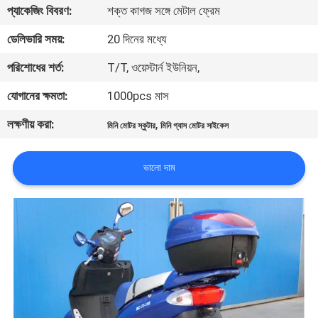
প্যাকেজিং বিবরণ:
শক্ত কাগজ সঙ্গে মেটাল ফ্রেম
নিয়ন্ত্রণ
ডেলিভারি সময়:
20 দিনের মধ্যে
যোগাযোগ
পরিশোধের শর্ত:
T/T, ওয়েস্টার্ন ইউনিয়ন,
করুন
যোগানের ক্ষমতা:
1000pcs মাস
লক্ষণীয় করা:
,
মিনি মোটর স্কুটার
মিনি গ্যাস মোটর সাইকেল
উদ্ধৃতির
জন্য
ভালো দাম
আবেদন
সাইট
ম্যাপ
গোপনীয়তা