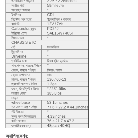
জলোচ্ছাস * স্ট্রোক
2.26 * 2.28inches
সর্বোচ্চ গতি
59mile / ঘঃ
আরোহণ ক্ষমতা
*
ইগনিশন
CDI
সিস্টেম শুরু হচ্ছে
ইলেকট্রিক / পদাঘাত
ব্যাটারি
12V / 7Ah
Carburetor ব্র্যান্ড
PD24J
ইঞ্জিনের তেল
SAE15W / 40SF
গিয়ার তেল
*
CHASSIS ETC
ছোঁ
স্বয়ংক্রিয়
ট্রান্সমিশন
*
Driveline
*
ড্রাইভিং চাকা
রিয়ার হুইল ড্রাইভ
সাসপেনশন, সামনে / পিছন
*
ব্রেক, সামনে / পিছন
ডিস্ক / ড্রাম
ব্রেক অপারেশন
হাত
চাকার, সামনে / পিছন
130 / 60-13
জ্বালানি ক্ষমতা / টাইপ
1.3gal
ওজন, জি ডব্লিউ / উঃপঃ
* / 231.5lbs
সর্বোচ্চ বোঝা
385.8lbs
মাত্রা
wheelbase
53.15inches
ওএ এল * ওয়া * এইচ
77,6 × 27.2 × 44.1inches
সীট উচ্চতা
*
ক্ষুদ্র স্থল ক্লিয়ারেন্স
4.33inches
কার্টন আকার
76 × 21.7 × 47.2
জাহাজীকরন তথ্য
48pcs / 40HQ
অ্যাপ্লিকেশন: