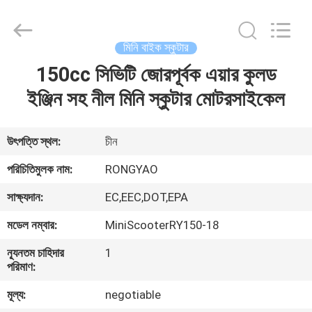
Shanghai
Rongyao
Vehicle
Co.,Ltd.
All
মিনি বাইক স্কুটার
Rights
Reserved.
150cc সিভিটি জোরপূর্বক এয়ার কুলড
বাড়ি
ইঞ্জিন সহ নীল মিনি স্কুটার মোটরসাইকেল
পণ্য
উৎপত্তি স্থল:
চীন
আমাদের
পরিচিতিমুলক নাম:
RONGYAO
সম্পর্কে
সাক্ষ্যদান:
EC,EEC,DOT,EPA
মডেল নম্বার:
MiniScooterRY150-18
কারখানা
ন্যূনতম চাহিদার
1
ভ্রমণ
পরিমাণ:
মূল্য:
negotiable
মান