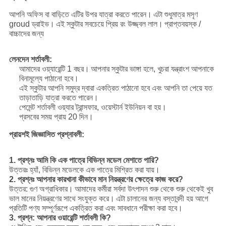
আপনি অফিস বা বাড়িতে এটির উপর যাত্রা করতে পারেন।
এটা শুধুমাত্র মসৃণ
groud ড্রাইভ।
এই স্কুটার সবচেয়ে প্রিয় রং উজ্জ্বল লাল।
প্রাপ্তবয়স্ক /
বাচ্চাদের জন্য
লেনদেন শর্তাবলী:
আমাদের ওয়্যারেন্টি 1 বছর।
আপনার স্কুটার ভাঙ্গা হলে, খুচরা যন্ত্রাংশ আপনাকে
বিনামূল্যে পাঠানো হবে।
এই স্কুটার আপনি সমুদ্র দ্বারা একত্রিত পাঠানো হবে এবং আপনি তা পেয়ে যত
তাড়াতাড়ি যাত্রা করতে পারেন।
পেমেন্ট শর্তাবলী ওয়্যার ট্রান্সফার, ওয়েস্টার্ন ইউনিয়ন বা হয়।
প্রসবের সময় প্রায় 20 দিন।
প্রায়শই জিজ্ঞাসিত প্রশ্নাবলী:
1. প্রশ্নঃ আমি কি এক পাত্রে বিভিন্ন মডেল মেশাতে পারি?
উত্তরঃ হ্যাঁ, বিভিন্ন মডেলকে এক পাত্রে মিশ্রিত করা যায়।
2. প্রশ্নঃ আপনার কারখানা কীভাবে মান নিয়ন্ত্রণের ক্ষেত্রে কাজ করে?
উত্তর: গুণ অগ্রাধিকার।
আমাদের কর্মীরা সর্বদা উৎপাদন শুরু থেকে শুরু থেকেই খুব
ভাল মানের নিয়ন্ত্রণের সাথে সংযুক্ত করে।
এটা চালানের জন্য বস্তাবন্দী হয় আগে
প্রতিটি পণ্য সম্পূর্ণরূপে একত্রিত করা এবং সাবধানে পরীক্ষা করা হবে।
3. প্রশ্ন: আপনার ওয়ারেন্টি শর্তাবলী কি?