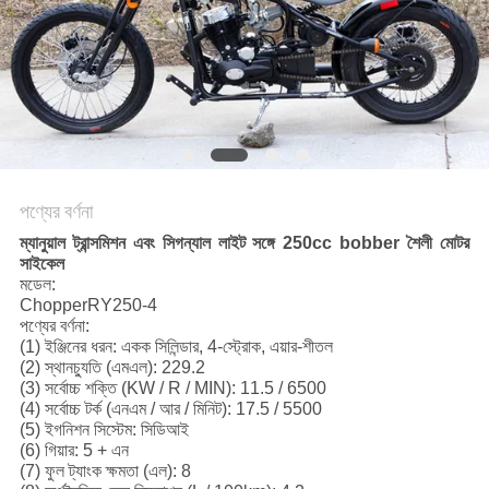
নীতি
পণ্যের বর্ণনা
ম্যানুয়াল ট্রান্সমিশন এবং সিগন্যাল লাইট সঙ্গে 250cc bobber শৈলী মোটর
সাইকেল
মডেল:
ChopperRY250-4
পণ্যের বর্ণনা:
(1) ইঞ্জিনের ধরন: একক সিলিন্ডার, 4-স্ট্রোক, এয়ার-শীতল
(2) স্থানচ্যুতি (এমএল): 229.2
(3) সর্বোচ্চ শক্তি (KW / R / MIN): 11.5 / 6500
(4) সর্বোচ্চ টর্ক (এনএম / আর / মিনিট): 17.5 / 5500
(5) ইগনিশন সিস্টেম: সিডিআই
(6) গিয়ার: 5 + এন
(7) ফুল ট্যাংক ক্ষমতা (এল): 8