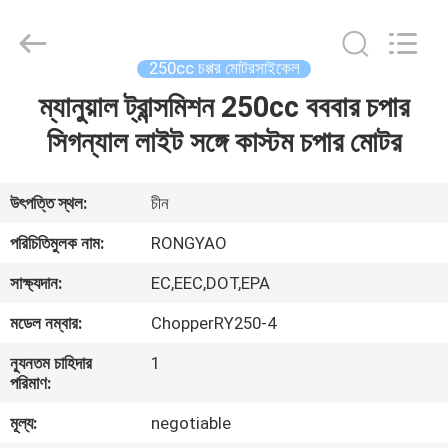
Shanghai
Rongyao
Vehicle
Co.,Ltd.
All
250cc চপ্পর মোটরসাইকেল
Rights
Reserved.
ম্যানুয়াল ট্রান্সমিশন 250cc বববার চপার
বাড়ি
সিগন্যাল লাইট সঙ্গে কাস্টম চপার মোটর
পণ্য
উৎপত্তি স্থল:
চীন
আমাদের
পরিচিতিমুলক নাম:
RONGYAO
সম্পর্কে
সাক্ষ্যদান:
EC,EEC,DOT,EPA
মডেল নম্বার:
ChopperRY250-4
কারখানা
ন্যূনতম চাহিদার
1
ভ্রমণ
পরিমাণ:
মূল্য:
negotiable
মান