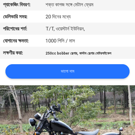
প্যাকেজিং বিবরণ:
শক্ত কাগজ সঙ্গে মেটাল ফ্রেম
নিয়ন্ত্রণ
ডেলিভারি সময়:
20 দিনের মধ্যে
যোগাযোগ
পরিশোধের শর্ত:
T/T, ওয়েস্টার্ন ইউনিয়ন,
করুন
যোগানের ক্ষমতা:
1000 পিসি / মাস
লক্ষণীয় করা:
,
250cc bobber হেল্পার
কাস্টম হেল্পার মোটরসাইকেল
উদ্ধৃতির
জন্য
ভালো দাম
আবেদন
সাইট
ম্যাপ
গোপনীয়তা