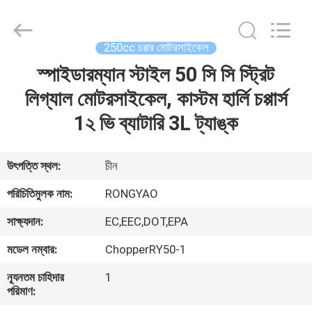
Shanghai
Rongyao
Vehicle
Co.,Ltd.
All
250cc চপ্পর মোটরসাইকেল
Rights
Reserved.
স্পাইডারম্যান স্টাইল 50 সি সি স্ট্রিট
বাড়ি
লিগ্যাল মোটরসাইকেল, কাস্টম হার্লি চপ্পার্স
পণ্য
1২ ভি ব্যাটারি 3L ট্যাঙ্ক
আমাদের
উৎপত্তি স্থল:
চীন
সম্পর্কে
পরিচিতিমুলক নাম:
RONGYAO
সাক্ষ্যদান:
EC,EEC,DOT,EPA
কারখানা
মডেল নম্বার:
ChopperRY50-1
ভ্রমণ
ন্যূনতম চাহিদার
1
পরিমাণ:
মান