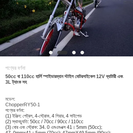
নীতি
পণ্যের বর্ণনা
50cc বা 110cc হার্লি স্পাইডারম্যান স্টাইল মোটরসাইকেল 12V ব্যাটারী এবং
3L ট্যাংক সহ
মডেল:
ChopperRY50-1
পণ্যের বর্ণনা:
(1) ইঞ্জিন: পেট্রল, 4-স্ট্রোক, 4 গিয়ার, 4 সাইপেড
(2) স্থানচ্যুতি: 50cc / 70cc / 90cc / 110cc
(3) বোর এবং স্ট্রোক: 34. 0 এমএমএক্স 41।
5mm (50cc);
47. 0mmx41।
5mm (70cc); 47mmX49.5mm (90cc);