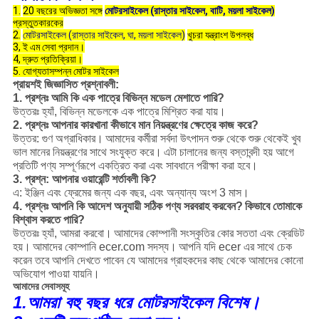
1.
20 বছরের অভিজ্ঞতা সঙ্গে
মোটরসাইকেল (রাস্তার সাইকেল, বাটি, ময়লা সাইকেল)
প্রস্তুতকারকের
2.
মোটরসাইকেল (রাস্তার সাইকেল, ঘা, ময়লা সাইকেল)
খুচরা যন্ত্রাংশ উপলব্ধ
3, ই এম সেবা প্রদান।
4, দ্রুত প্রতিক্রিয়া।
5. যোগ্যতাসম্পন্ন মোটর সাইকেল
প্রায়শই জিজ্ঞাসিত প্রশ্নাবলী:
1. প্রশ্নঃ আমি কি এক পাত্রে বিভিন্ন মডেল মেশাতে পারি?
উত্তরঃ হ্যাঁ, বিভিন্ন মডেলকে এক পাত্রে মিশ্রিত করা যায়।
2. প্রশ্নঃ আপনার কারখানা কীভাবে মান নিয়ন্ত্রণের ক্ষেত্রে কাজ করে?
উত্তর: গুণ অগ্রাধিকার।
আমাদের কর্মীরা সর্বদা উৎপাদন শুরু থেকে শুরু থেকেই খুব
ভাল মানের নিয়ন্ত্রণের সাথে সংযুক্ত করে।
এটা চালানের জন্য বস্তাবন্দী হয় আগে
প্রতিটি পণ্য সম্পূর্ণরূপে একত্রিত করা এবং সাবধানে পরীক্ষা করা হবে।
3. প্রশ্ন: আপনার ওয়ারেন্টি শর্তাবলী কি?
এ: ইঞ্জিন এবং ফ্রেমের জন্য এক বছর, এবং অন্যান্য অংশ 3 মাস।
4. প্রশ্নঃ আপনি কি আদেশ অনুযায়ী সঠিক পণ্য সরবরাহ করবেন?
কিভাবে তোমাকে
বিশ্বাস করতে পারি?
উত্তরঃ হ্যাঁ, আমরা করবো।
আমাদের কোম্পানী সংস্কৃতির কোর সততা এবং ক্রেডিট
হয়।
আমাদের কোম্পানি ecer.com সদস্য।
আপনি যদি ecer এর সাথে চেক
করেন তবে আপনি দেখতে পাবেন যে আমাদের গ্রাহকদের কাছ থেকে আমাদের কোনো
অভিযোগ পাওয়া যায়নি।
আমাদের সেবাসমূহ
1.আমরা বহু বছর ধরে মোটরসাইকেল বিশেষ।