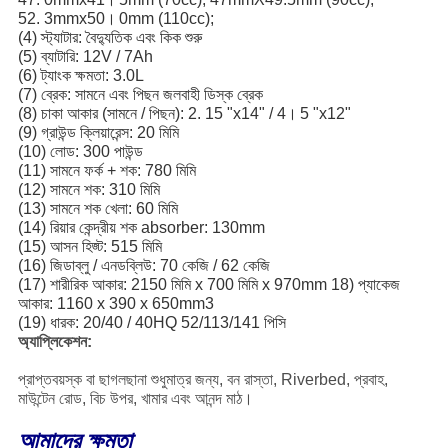
52. 3mmx50।
0mm (110cc);
(4) স্ট্যাটার: বৈদ্যুতিক এবং কিক শুরু
(5) ব্যাটারি: 12V / 7Ah
(6) ট্যাংক ক্ষমতা: 3.0L
(7) ব্রেক: সামনে এবং পিছন জলবাহী ডিস্ক ব্রেক
(8) চাকা আকার (সামনে / পিছন): 2. 15 "x14" / 4।
5 "x12"
(9) গ্রাউন্ড ক্লিয়ারেন্স: 20 মিমি
(10) লোড: 300 পাউন্ড
(11) সামনে ফর্ক + শক: 780 মিমি
(12) সামনে শক: 310 মিমি
(13) সামনে শক খেলা: 60 মিমি
(14) রিয়ার কেন্দ্রীয় শক absorber: 130mm
(15) আসন হিজ্ট: 515 মিমি
(16) জিডাব্লু / এনডব্লিউ: 70 কেজি / 62 কেজি
(17) শারীরিক আকার: 2150 মিমি x 700 মিমি x 970mm 18) প্যাকেজ
আকার: 1160 x 390 x 650mm3
(19) ধারক: 20/40 / 40HQ 52/113/141 পিসি
অ্যাপ্লিকেশন:
প্রাপ্তবয়স্ক বা ছাগলছানা শুধুমাত্র জন্য, বন রাস্তা, Riverbed, প্রবাহ,
মাউন্টেন রোড, বিচ উপর, খামার এবং আনন্দ মাঠ।
আমাদের ক্ষমতা