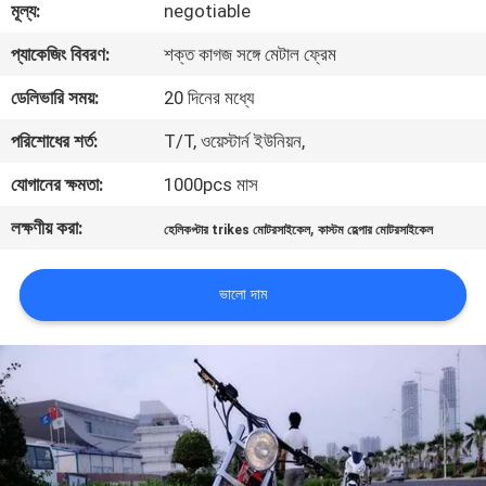
মূল্য:
negotiable
নিয়ন্ত্রণ
প্যাকেজিং বিবরণ:
শক্ত কাগজ সঙ্গে মেটাল ফ্রেম
যোগাযোগ
ডেলিভারি সময়:
20 দিনের মধ্যে
করুন
পরিশোধের শর্ত:
T/T, ওয়েস্টার্ন ইউনিয়ন,
যোগানের ক্ষমতা:
1000pcs মাস
উদ্ধৃতির
লক্ষণীয় করা:
,
হেলিকপ্টার trikes মোটরসাইকেল
কাস্টম হেল্পার মোটরসাইকেল
জন্য
আবেদন
ভালো দাম
সাইট
ম্যাপ
গোপনীয়তা