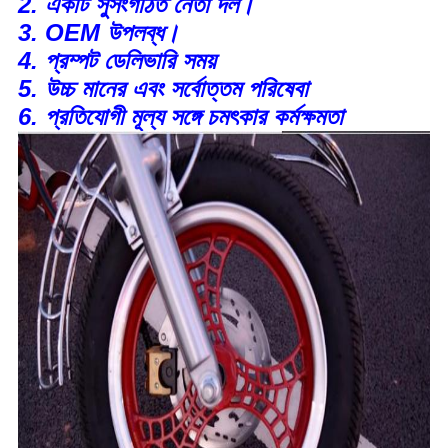
2. একটি সুসংগঠিত নেতা দল।
3. OEM উপলব্ধ।
4. প্রম্পট ডেলিভারি সময়
5. উচ্চ মানের এবং সর্বোত্তম পরিষেবা
6. প্রতিযোগী মূল্য সঙ্গে চমৎকার কর্মক্ষমতা