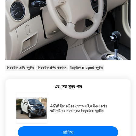
বৈদ্যুতিক মোটর স্কুটার
বৈদ্যুতিক চালিত যানবাহন
বৈদ্যুতিক moped স্কুটার
এর সেরা মূল্য পান
4KW ইলেকট্রিক মোপড বাইক ইনডাকশন
অল্টারেটরের সাথে দ্রুত বৈদ্যুতিক স্কুটার
চালিয়ে