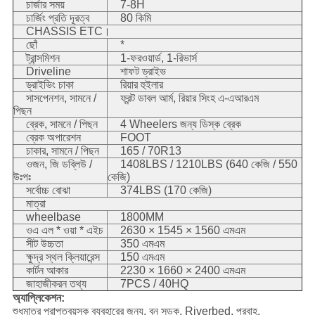
চার্জার সময়
7-8H
চার্জিং প্রতি দূরত্ব
80 কিমি
CHASSIS ETC।
ছোঁ
*
ট্রান্সমিশন
1-ফরওয়ার্ড, 1-রিভার্স
Driveline
শাফট ড্রাইভ
ড্রাইভিং চাকা
রিয়ার হুইলার
সাসপেনশন, সামনে /
ফ্রন্ট ডাবল আর্ম, রিয়ার সিংহ এ-এআরএম
পিছন
ব্রেক, সামনে / পিছন
4 Wheelers জন্য ডিস্ক ব্রেক
ব্রেক অপারেশন
FOOT
চাকার, সামনে / পিছন
165 / 70R13
ওজন, জি ডব্লিউ /
1408LBS / 1210LBS (640 কেজি / 550
উঃপঃ
কেজি)
সর্বোচ্চ বোঝা
374LBS (170 কেজি)
মাত্রা
wheelbase
1800MM
ওএ এল * ওয়া * এইচ
2630 × 1545 × 1560 এমএম
সীট উচ্চতা
350 এমএম
ক্ষুদ্র স্থল ক্লিয়ারেন্স
150 এমএম
কার্টন আকার
2230 × 1660 × 2400 এমএম
জাহাজীকরন তথ্য
7PCS / 40HQ
অ্যাপ্লিকেশন:
শুধুমাত্র প্রাপ্তবয়স্ক ব্যবহারের জন্য, বন সড়ক, Riverbed, প্রবাহ,