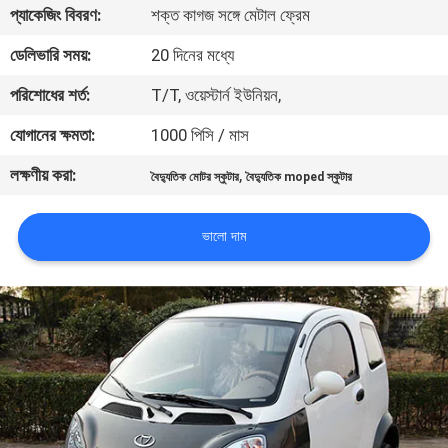
প্যাকেজিং বিবরণ:
শক্ত কাগজ সঙ্গে মেটাল ফ্রেম
নিয়ন্ত্রণ
ডেলিভারি সময়:
20 দিনের মধ্যে
যোগাযোগ
পরিশোধের শর্ত:
T/T, ওয়েস্টার্ন ইউনিয়ন,
করুন
যোগানের ক্ষমতা:
1000 পিসি / মাস
লক্ষণীয় করা:
,
বৈদ্যুতিক মোটর স্কুটার
বৈদ্যুতিক moped স্কুটার
উদ্ধৃতির
জন্য
ভালো দাম
আবেদন
সাইট
ম্যাপ
গোপনীয়তা