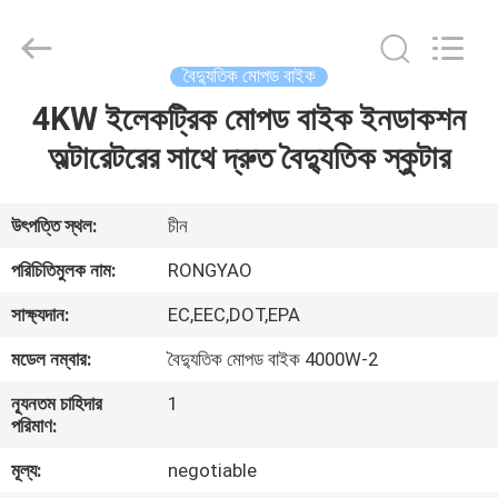
Shanghai
Rongyao
Vehicle
Co.,Ltd.
All
বৈদ্যুতিক মোপড বাইক
Rights
Reserved.
4KW ইলেকট্রিক মোপড বাইক ইনডাকশন
বাড়ি
অল্টারেটরের সাথে দ্রুত বৈদ্যুতিক স্কুটার
পণ্য
উৎপত্তি স্থল:
চীন
আমাদের
পরিচিতিমুলক নাম:
RONGYAO
সম্পর্কে
সাক্ষ্যদান:
EC,EEC,DOT,EPA
মডেল নম্বার:
বৈদ্যুতিক মোপড বাইক 4000W-2
কারখানা
ন্যূনতম চাহিদার
1
ভ্রমণ
পরিমাণ:
মূল্য:
negotiable
মান