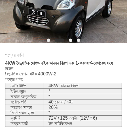
নীতি
পণ্যের বর্ণনা
4KW বৈদ্যুতিক মোপড বাইক আনয়ন বিকল্প এবং 1-ফরওয়ার্ড-রেভারেজ সঙ্গে
মডেল:
বৈদ্যুতিক মোপড বাইক 4000W-2
পণ্যের বর্ণনা:
মোটর টাইপ
4KW, আনয়ন বিকল্প
ইঞ্জিন ব্র্যান্ড
*
সর্বোচ্চ অশ্বশক্তি
*
সর্বোচ্চ গতি
40 কেএম / এইচ
আরোহণ ক্ষমতা
20%
সিস্টেম শুরু হচ্ছে
*
ব্যাটারি
72V / 125 এএইচ (12V * 6)
আক্রমণকারী
উল সার্টিফিকেশন