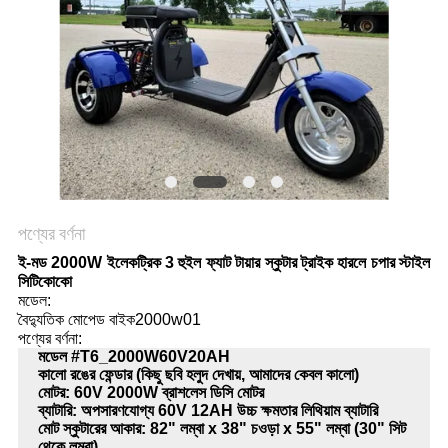
নীতি
পণ্যের বর্ণনা
ই-মড 2000W ইলেকট্রিক 3 হুইল ফ্যাট টায়ার স্কুটার ট্রাইক হারলে চপার স্টাইল
সিটিকোকো
মডেল:
বৈদ্যুতিক মোপেড বাইক2000w01
পণ্যের বর্ণনা:
মডেল #T6_2000W60V20AH
কালো রঙের ফেন্ডার (কিছু ছবি হলুদ দেখায়, আমাদের কেবল কালো)
মোটর: 60V 2000W ব্রাশলেস ডিসি মোটর
ব্যাটারি: অপসারণযোগ্য 60V 12AH উচ্চ ক্ষমতার লিথিয়াম ব্যাটারি
মোট স্কুটারের আকার: 82" লম্বা x 38" চওড়া x 55" লম্বা (30" সিট
থেকে লম্বা)