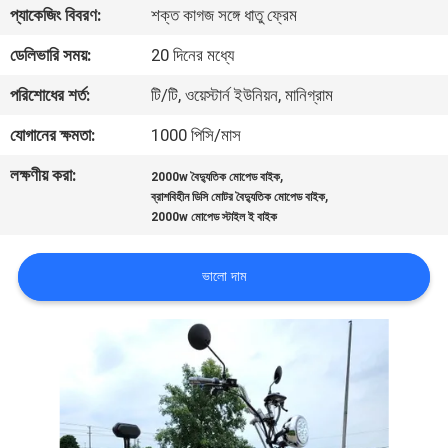
প্যাকেজিং বিবরণ:
শক্ত কাগজ সঙ্গে ধাতু ফ্রেম
নিয়ন্ত্রণ
ডেলিভারি সময়:
20 দিনের মধ্যে
যোগাযোগ
পরিশোধের শর্ত:
টি/টি, ওয়েস্টার্ন ইউনিয়ন, মানিগ্রাম
করুন
যোগানের ক্ষমতা:
1000 পিসি/মাস
লক্ষণীয় করা:
,
2000w বৈদ্যুতিক মোপেড বাইক
উদ্ধৃতির
,
ব্রাশবিহীন ডিসি মোটর বৈদ্যুতিক মোপেড বাইক
জন্য
2000w মোপেড স্টাইল ই বাইক
আবেদন
ভালো দাম
সাইট
ম্যাপ
গোপনীয়তা