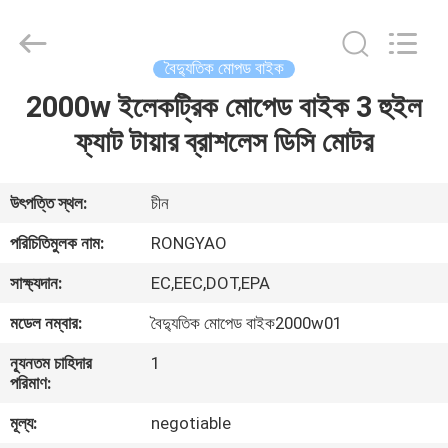
Shanghai
Rongyao
Vehicle
Co.,Ltd.
All
বৈদ্যুতিক মোপড বাইক
Rights
Reserved.
2000w ইলেকট্রিক মোপেড বাইক 3 হুইল
বাড়ি
ফ্যাট টায়ার ব্রাশলেস ডিসি মোটর
পণ্য
উৎপত্তি স্থল:
চীন
আমাদের
পরিচিতিমুলক নাম:
RONGYAO
সম্পর্কে
সাক্ষ্যদান:
EC,EEC,DOT,EPA
মডেল নম্বার:
বৈদ্যুতিক মোপেড বাইক2000w01
কারখানা
ন্যূনতম চাহিদার
1
ভ্রমণ
পরিমাণ:
মূল্য:
negotiable
মান