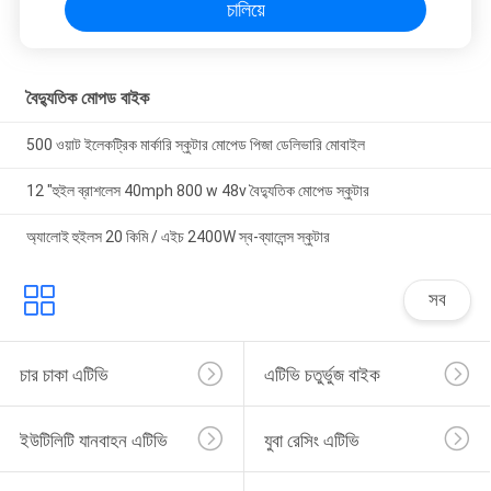
চালিয়ে
বৈদ্যুতিক মোপড বাইক
500 ওয়াট ইলেকট্রিক মার্কারি স্কুটার মোপেড পিজা ডেলিভারি মোবাইল
12 "হুইল ব্রাশলেস 40mph 800 w 48v বৈদ্যুতিক মোপেড স্কুটার
অ্যালোই হুইলস 20 কিমি / এইচ 2400W স্ব-ব্যালেন্স স্কুটার
সব
চার চাকা এটিভি
এটিভি চতুর্ভুজ বাইক
ইউটিলিটি যানবাহন এটিভি
যুবা রেসিং এটিভি