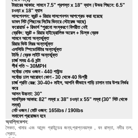
টায়ারের আকার: সামনে 7.5" প্রশস্ত x 18" ব্যাস।উভয় পিছনে: 6.5"
চওড়া x 18" ব্যাস
সাসপেনশন: ফ্রন্ট + রিয়ার সাসপেনশন আপগ্রেড করা হয়েছে
ডাবল সিট (পিছনের সিটের ভিতরে স্টোরেজ আছে)
ফরোয়ার্ড + রিভার্স *পুরানো সংস্করণে বিপরীত নেই
ব্রেকিং: ফ্রন্ট + রিয়ার হাইড্রোলিক অয়েল + ডিস্ক ব্রেক
সামনে আলো অন্তর্ভুক্ত
রিয়ার ভিউ মিরর অন্তর্ভুক্ত
এলসিডি স্পিডোমিটার অন্তর্ভুক্ত
টার্নিং / ব্রেক লাইট অন্তর্ভুক্ত
চার্জ সময় 4-6 ঘন্টা
শীর্ষ গতি ~ 30MPH
সর্বোচ্চ লোড ওজন - 440 পাউন্ড
সর্বোচ্চ ঢাল আরোহণ কোণ - 30 থেকে 40 ডিগ্রী
চার্জ প্রতি রেঞ্জ: 30-40+ মাইল, আপনি কীভাবে গাড়ি চালান তার উপর নির্ভর
করে
আসন উচ্চতা: 30"
সামগ্রিক আকার: 82" লম্বা x 38" চওড়া x 55" লম্বা (30" সিট থেকে
লম্বা)
নেট ওজন / মোট ওজন: 165lbs / 190lbs
সমাবেশ প্রয়োজন হবে
অ্যাপ্লিকেশন:
সৈকত, খামার এবং আনন্দ গ্রাউন্ডের জন্য
প্রাপ্তবয়স্ক , বন রাস্তা, নদীর তল,
,
স্রোত,