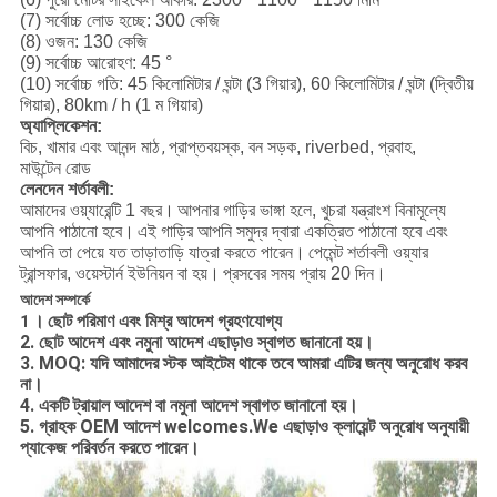
(7) সর্বোচ্চ লোড হচ্ছে: 300 কেজি
(8) ওজন: 130 কেজি
(9) সর্বোচ্চ আরোহণ: 45 °
(10) সর্বোচ্চ গতি: 45 কিলোমিটার / ঘন্টা (3 গিয়ার), 60 কিলোমিটার / ঘন্টা (দ্বিতীয়
গিয়ার), 80km / h (1 ম গিয়ার)
অ্যাপ্লিকেশন:
বিচ, খামার এবং আনন্দ মাঠ
প্রাপ্তবয়স্ক, বন সড়ক, riverbed, প্রবাহ,
,
মাউন্টেন রোড
লেনদেন শর্তাবলী:
আমাদের ওয়্যারেন্টি 1 বছর।
আপনার গাড়ির ভাঙ্গা হলে, খুচরা যন্ত্রাংশ বিনামূল্যে
আপনি পাঠানো হবে।
এই গাড়ির আপনি সমুদ্র দ্বারা একত্রিত পাঠানো হবে এবং
আপনি তা পেয়ে যত তাড়াতাড়ি যাত্রা করতে পারেন।
পেমেন্ট শর্তাবলী ওয়্যার
ট্রান্সফার, ওয়েস্টার্ন ইউনিয়ন বা হয়।
প্রসবের সময় প্রায় 20 দিন।
আদেশ সম্পর্কে
।
ছোট পরিমাণ এবং মিশ্র আদেশ গ্রহণযোগ্য
1
2. ছোট আদেশ এবং নমুনা আদেশ এছাড়াও স্বাগত জানানো হয়।
3. MOQ: যদি আমাদের স্টক আইটেম থাকে তবে আমরা এটির জন্য অনুরোধ করব
না।
4. একটি ট্রায়াল আদেশ বা নমুনা আদেশ স্বাগত জানানো হয়।
5. গ্রাহক OEM আদেশ welcomes.We এছাড়াও ক্লায়েন্ট অনুরোধ অনুযায়ী
প্যাকেজ পরিবর্তন করতে পারেন।