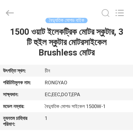
Shanghai
Rongyao
Vehicle
Co.,Ltd.
All
বৈদ্যুতিক মোপড বাইক
Rights
Reserved.
1500 ওয়াট ইলেকট্রিক মোটর স্কুটার, 3
বাড়ি
টি হুইল স্কুটার মোটরসাইকেল
পণ্য
Brushless মোটর
আমাদের
উৎপত্তি স্থল:
চীন
সম্পর্কে
পরিচিতিমুলক নাম:
RONGYAO
সাক্ষ্যদান:
EC,EEC,DOT,EPA
কারখানা
মডেল নম্বার:
বৈদ্যুতিক মোপড সাইকেল 1500W-1
ভ্রমণ
ন্যূনতম চাহিদার
1
পরিমাণ:
মান