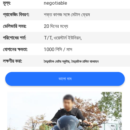
মূল্য:
negotiable
নিয়ন্ত্রণ
প্যাকেজিং বিবরণ:
শক্ত কাগজ সঙ্গে মেটাল ফ্রেম
যোগাযোগ
ডেলিভারি সময়:
20 দিনের মধ্যে
করুন
পরিশোধের শর্ত:
T/T, ওয়েস্টার্ন ইউনিয়ন,
যোগানের ক্ষমতা:
1000 পিসি / মাস
উদ্ধৃতির
লক্ষণীয় করা:
,
বৈদ্যুতিক মোটর স্কুটার
বৈদ্যুতিক চালিত যানবাহন
জন্য
আবেদন
ভালো দাম
সাইট
ম্যাপ
গোপনীয়তা