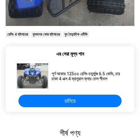
রেসিং 4 হুইলারের
যুবকদের ফোর হুইলারের
যুব বৈদ্যুতিক এটিভি
এর সেরা মূল্য পান
পূর্ণ আকার 125cc রেসিং চতুর্ভুজ 6.5 কেভি, চার
চাকা 4 এক্স 4 ম্যানুয়াল ক্লাচ তেল শীতল
চালিয়ে
শীর্ষ পণ্য