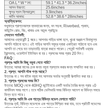
OA L * W * H:
59.1 * 41.3 * 36.2inches
আসন উচ্চতা:
25.6inches
ক্ষুদ্র স্থল ক্লিয়ারেন্স:
3.9inches
কার্টন আকার:
52.8 * 38.6 * 28inches
অ্যাপ্লিকেশন:
শুধুমাত্র প্রাপ্তবয়স্ক ব্যবহারের জন্য, বন সড়ক, Riverbed, প্রবাহ,
মাউন্টেন রোড, বিচ, খামার এবং আনন্দ গ্রাউন্ডে
লেনদেন শর্তাবলী:
আমাদের ওয়্যারেন্টি 1 বছর।
আপনার গাড়ির ভাঙ্গা হলে, খুচরা যন্ত্রাংশ বিনামূল্যে
আপনি পাঠানো হবে।
এই গাড়ির আপনি সমুদ্র দ্বারা একত্রিত পাঠানো হবে এবং
আপনি তা পেয়ে যত তাড়াতাড়ি যাত্রা করতে পারেন।
পেমেন্ট শর্তাবলী ওয়্যার
ট্রান্সফার, ওয়েস্টার্ন ইউনিয়ন বা হয়।
প্রসবের সময় প্রায় 20 দিন।
FAQ
:
প্রশ্নঃ আমি কি কিছু নমুনা পেতে পারি?
উত্তর: আমরা মানের চেক জন্য নমুনা প্রস্তাব করার জন্য সম্মানিত করা হয়।
2. প্রশ্ন: আপনি স্টক পণ্য আছে?
উত্তরঃ না। সব বাইক নমুনা সহ আপনার অর্ডার অনুযায়ী উত্পাদিত করা হয়।
3. প্রশ্নঃ প্রসবের সময় কি?
উত্তর: MOQ থেকে 40HQ কন্টেইনারে একটি অর্ডার তৈরির জন্য প্রায় ২0
কার্যদিবস সময় লাগে।
তবে সঠিক ডেলিভারি সময় বিভিন্ন আদেশ বা বিভিন্ন সময়ে
ভিন্ন হতে পারে।
4. প্রশ্নঃ আমি কি এক পাত্রে বিভিন্ন মডেল মেশাতে পারি?
উত্তরঃ হ্যাঁ, বিভিন্ন মডেলকে এক পাত্রে মিশ্রিত করা যায়, তবে প্রতিটি মডেলের