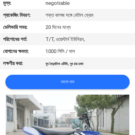
মূল্য:
negotiable
নিয়ন্ত্রণ
প্যাকেজিং বিবরণ:
শক্ত কাগজ সঙ্গে মেটাল ফ্রেম
যোগাযোগ
ডেলিভারি সময়:
20 দিনের মধ্যে
করুন
পরিশোধের শর্ত:
T/T, ওয়েস্টার্ন ইউনিয়ন,
যোগানের ক্ষমতা:
1000 পিসি / মাস
উদ্ধৃতির
লক্ষণীয় করা:
,
যুব বৈদ্যুতিক এটিভি
যুব চার চাকা
জন্য
আবেদন
ভালো দাম
সাইট
ম্যাপ
গোপনীয়তা