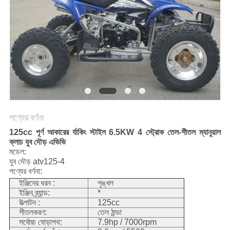
নীতি
পণ্যের বর্ণনা
125cc পূর্ণ আকারের র্যাকিং স্টাইল 6.5KW 4 স্ট্রোক তেল-শীতল ম্যানুয়াল
ক্লাচ যুব দৌড় এভিভি
মডেল:
যুব দৌড় atv125-4
পণ্যের বর্ণনা:
ইঞ্জিনের ধরন :
শৃঙ্খল
ইঞ্জিন ব্র্যান্ড:
*
উত্পাটন :
125cc
শীতলকরণ:
তেল ঠান্ডা
সর্বোচ্চ ঘোড়াপথ:
7.9hp / 7000rpm