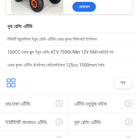
যোগাযোগ
যুবা রেসিং এটিভি
সিভিটি ট্রান্সমিশন ইয়ুথ রেসিং এটিভি এয়ার কুলড সিডিআই ইগনিশন
150CC এয়ার কুল্ড ইয়ুথ রেসিং ATV 7500r/Min 12V 9AH ব্যাটারি সহ
এয়ার কুলড এটিভি 4 হুইলার মোটরসাইকেল 125cc 1500mm দৈর্ঘ্য
সব
চার চাকা এটিভি
এটিভি চতুর্ভুজ বাইক
ইউটিলিটি যানবাহন এটিভি
যুবা রেসিং এটিভি