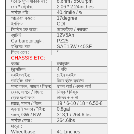
সর্বোচ্চ ঘূর্ণন সঁচারক বল :
8.6nm / 5500rpm
বোর * স্ট্রোক:
2.06 * 2.24inches
সর্বোচ্চ গতি :
40.4mile / ঘঃ
আরোহণ ক্ষমতা:
17degree
ইগনিশন:
CDI
সিস্টেম শুরু হচ্ছে:
ইলেকট্রিক / পদাঘাত
ব্যাটারি :
12V5Ah
Carburetor ব্র্যান্ড:
PZ25
ইঞ্জিনের তেল :
SAE15W / 40SF
গিয়ার তেল :
*
CHASSIS ETC:
ক্লাচ:
ম্যানুয়াল
ট্রান্সমিশন:
4 গতি
ড্রাইভলাইন:
চেইন ড্রাইভ
ড্রাইভিং চাকা :
রিয়ার হুইল ড্রাইভ
সাসপেনশন, সামনে / পিছন:
ডাবল আর্ম / একক আর্ম
ব্রেক, সামনে / পিছন:
ডিস্ক / ডিস্ক
ব্রেক অপারেশন:
হাতের + + পা
টায়ার, সামনে / পিছন:
19 * 6-10 / 18 * 6.50-8
জ্বালানি ক্ষমতা / টাইপ:
0.8gal
ওজন, GW / NW:
313,1 / 264.6lbs
সর্বোচ্চ বোঝা :
264.6lbs
মাত্রা :
Wheelbase:
41.1inches