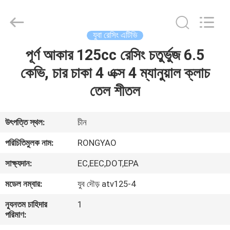
Shanghai
Rongyao
Vehicle
Co.,Ltd.
All
যুবা রেসিং এটিভি
Rights
Reserved.
পূর্ণ আকার 125cc রেসিং চতুর্ভুজ 6.5
বাড়ি
কেভি, চার চাকা 4 এক্স 4 ম্যানুয়াল ক্লাচ
পণ্য
তেল শীতল
আমাদের
উৎপত্তি স্থল:
চীন
সম্পর্কে
পরিচিতিমুলক নাম:
RONGYAO
সাক্ষ্যদান:
EC,EEC,DOT,EPA
কারখানা
মডেল নম্বার:
যুব দৌড় atv125-4
ভ্রমণ
ন্যূনতম চাহিদার
1
পরিমাণ:
মান