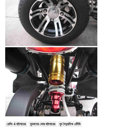
রেসিং 4 হুইলারের
যুবকদের ফোর হুইলারের
যুব বৈদ্যুতিক এটিভি