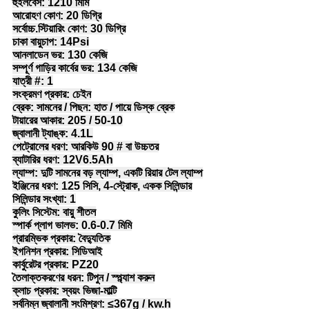
হুইলবেস: 1210 মিমি
আরোহণ কোণ: 20 ডিগ্রি
সর্বোচ্চ.স্টিয়ারিং কোণ: 30 ডিগ্রি
চাকা বায়ুচাপ: 14Psi
আনলাডেন ভর: 130 কেজি
সম্পূর্ণ গাড়ির কার্বের ভর: 134 কেজি
যাত্রী #: 1
সংক্রমণ প্রকার: চেইন
ব্রেক: সামনের / পিছন: হাত / পায়ে ডিস্ক ব্রেক
টায়ারের আকার: 205 / 50-10
জ্বালানী ট্যাঙ্ক: 4.1L
পেট্রোলের ধরণ: আরকিউ 90 # বা উচ্চতর
ব্যাটারির ধরণ: 12V6.5Ah
ল্যাম্প: দুটি সামনের বড় ল্যাম্প, একটি রিয়ার টেল ল্যাম্প
ইঞ্জিনের ধরণ: 125 সিসি, 4-স্ট্রোক, একক সিলিন্ডার
সিলিন্ডার সংখ্যা: 1
কুলিং সিস্টেম: বায়ু শীতল
স্পার্ক প্লাগ ভালভ: 0.6-0.7 মিমি
প্রারম্ভিক প্রকার: বৈদ্যুতিক
ইগনিশন প্রকার: সিডিআই
কার্বুরেটর প্রকার: PZ20
তৈলাক্তকরণের ধরন: টিপুন / স্প্ল্যাশ করুন
ক্লাচ প্রকার: স্বয়ং ভিজা-মাল্টি
সর্বনিম্ন জ্বালানী সংমিশ্রণ: ≤367g / kw.h