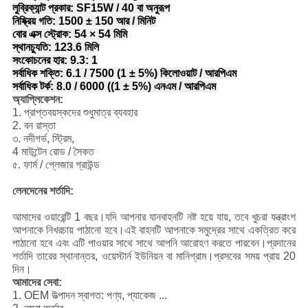
লুব্রিক্যান্ট প্রকার: SF15W / 40 বা অনুরূপ
নিষ্ক্রিয় গতি: 1500 ± 150 আর / মিনিট
বোর এক্স স্ট্রোক: 54 × 54 মিমি
স্থানচ্যুতি: 123.6 মিলি
সংকোচনের হার: 9.3: 1
সর্বাধিক শক্তি: 6.1 / 7500 (1 ± 5%) কিলোওয়াট / আরপিএম
সর্বাধিক টর্ক: 8.0 / 6000 ((1 ± 5%) এনএম / আরপিএম
অ্যাপ্লিকেশন:
1. প্রাপ্তবয়স্কদের শুধুমাত্র ব্যবহার
2. বন রাস্তা
৩. নদীগর্ভ, স্ট্রিম,
4 মাউন্টেন রোড / সৈকত
৫. ফার্ম / প্লেজার গ্রাউন্ড
লেনদেনের শর্তাদি:
আমাদের ওয়ারেন্টি 1 বছর।যদি আপনার যানবাহনটি নষ্ট হয়ে যায়, তবে খুচরা যন্ত্রাংশ
আপনাকে নিখরচায় পাঠানো হবে।এই বাহনটি আপনাকে সমুদ্রের সাথে একত্রিত করে
পাঠানো হবে এবং এটি পাওয়ার সাথে সাথে আপনি আরোহণ করতে পারবেন।প্রদানের
শর্তাদি তারের স্থানান্তর, ওয়েস্টার্ন ইউনিয়ন বা মানিগ্রাম।প্রসবের সময় প্রায় 20
দিন।
আমাদের সেবা:
1. OEM উত্পাদন স্বাগত: পণ্য, প্যাকেজ ...