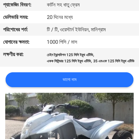
প্যাকেজিং বিবরণ:
কার্টন সহ ধাতু ফ্রেম
নিয়ন্ত্রণ
ডেলিভারি সময়:
20 দিনের মধ্যে
যোগাযোগ
পরিশোধের শর্ত:
টি / টি, ওয়েস্টার্ন ইউনিয়ন, মানিগ্রাম
করুন
যোগানের ক্ষমতা:
1000 পিসি / মাস
লক্ষণীয় করা:
,
চেইন ট্রান্সমিশন 125 সিসি ইয়ুথ এটিভি
উদ্ধৃতির
,
একক সিলিন্ডার 125 সিসি ইয়ুথ এটিভি
35 এমএফ 125 সিসি ইয়ুথ এটিভি
জন্য
আবেদন
ভালো দাম
সাইট
ম্যাপ
গোপনীয়তা