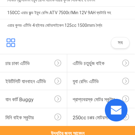
সিভিটি ট্রান্সমিশন ইয়ুথ রেসিং এটিভি এয়ার কুলড সিডিআই ইগনিশন
150CC এয়ার কুল্ড ইয়ুথ রেসিং ATV 7500r/Min 12V 9AH ব্যাটারি সহ
এয়ার কুলড এটিভি 4 হুইলার মোটরসাইকেল 125cc 1500mm দৈর্ঘ্য
সব
চার চাকা এটিভি
এটিভি চতুর্ভুজ বাইক
ইউটিলিটি যানবাহন এটিভি
যুবা রেসিং এটিভি
যান কার্ট Buggy
প্রাপ্তবয়স্ক মোটর স্কুটার
মিনি বাইক স্কুটার
250cc চপ্পর মোটরসাইকেল
উদ্ধৃতির জন্য আবেদন