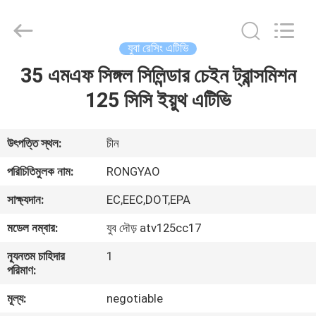
Shanghai
Rongyao
Vehicle
Co.,Ltd.
All
যুবা রেসিং এটিভি
Rights
Reserved.
35 এমএফ সিঙ্গল সিলিন্ডার চেইন ট্রান্সমিশন
বাড়ি
125 সিসি ইয়ুথ এটিভি
পণ্য
উৎপত্তি স্থল:
চীন
আমাদের
পরিচিতিমুলক নাম:
RONGYAO
সম্পর্কে
সাক্ষ্যদান:
EC,EEC,DOT,EPA
মডেল নম্বার:
যুব দৌড় atv125cc17
কারখানা
ন্যূনতম চাহিদার
1
ভ্রমণ
পরিমাণ:
মূল্য:
negotiable
মান