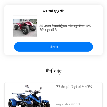
এর সেরা মূল্য পান
35 এমএফ সিঙ্গল সিলিন্ডার চেইন ট্রান্সমিশন 125
সিসি ইয়ুথ এটিভি
চালিয়ে
শীর্ষ পণ্য
77.5mph ইয়ুথ রেসিং এটিভি
negotiable MOQ:1