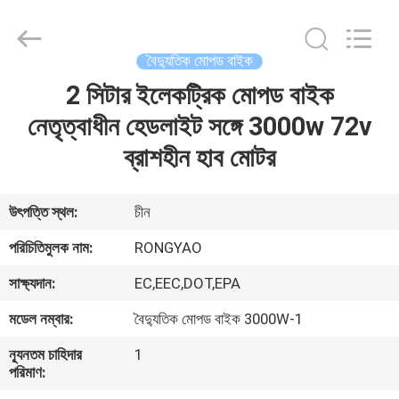
Shanghai
Rongyao
Vehicle
Co.,Ltd.
All
বৈদ্যুতিক মোপড বাইক
Rights
Reserved.
2 সিটার ইলেকট্রিক মোপড বাইক
বাড়ি
নেতৃত্বাধীন হেডলাইট সঙ্গে 3000w 72v
পণ্য
ব্রাশহীন হাব মোটর
আমাদের
উৎপত্তি স্থল:
চীন
সম্পর্কে
পরিচিতিমুলক নাম:
RONGYAO
সাক্ষ্যদান:
EC,EEC,DOT,EPA
কারখানা
মডেল নম্বার:
বৈদ্যুতিক মোপড বাইক 3000W-1
ভ্রমণ
ন্যূনতম চাহিদার
1
পরিমাণ:
মান