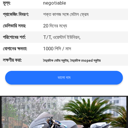
মূল্য:
negotiable
নিয়ন্ত্রণ
প্যাকেজিং বিবরণ:
শক্ত কাগজ সঙ্গে মেটাল ফ্রেম
যোগাযোগ
ডেলিভারি সময়:
20 দিনের মধ্যে
করুন
পরিশোধের শর্ত:
T/T, ওয়েস্টার্ন ইউনিয়ন,
যোগানের ক্ষমতা:
1000 পিসি / মাস
উদ্ধৃতির
লক্ষণীয় করা:
,
বৈদ্যুতিক মোটর স্কুটার
বৈদ্যুতিক moped স্কুটার
জন্য
আবেদন
ভালো দাম
সাইট
ম্যাপ
গোপনীয়তা