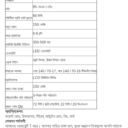
নিয়ন্ত্রক:
95 কেএম / এইচ
গতি
80 কিমি
পরিসীমা প্রতি চার্জ দূরত্ব
150 কেজি
নতুন ওজন
6-8 ঘন্টা
সময় ব্যার্থতার
350-500 বার
ব্যাটারি রিচার্জিং টাইমস
LED হেডলাইট
হেডলাইট
ফ্রন্ট ডিস্ক, রিয়ার ডিস্ক ব্রেক
ব্রেক টাইপ
টায়ারের আকার:
ফ্রে 140 / 70-17, আর 140 / 70-16 টিউবহীন টায়ার
LCD ডিজিটাল মিটার
দ্রুতিমাপক
150 কেজি
ওজন লোড হচ্ছে:
3-গিয়ার গতি পরিবর্তন
পরিবর্তনশীল গতি পরিবর্তন
72 পিসি / 40'এইচকিউ, 22 পিসি / 20 সিএফএল
ধারক লোড Qty:
অ্যাপ্লিকেশন:
ফরেস্ট রোড, রিভারবেড, স্ট্রিম, মাউন্টেন রোড, বিচ, ফার্ম
লেনদেন শর্তাবলী:
আমাদের ওয়্যারেন্টি 1 বছর। আপনার গাড়ির ভাঙ্গা হলে, খুচরা যন্ত্রাংশ বিনামূল্যে আপনি পাঠানো