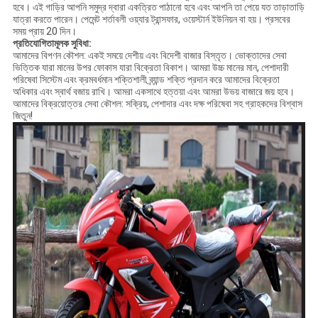
হবে। এই গাড়ির আপনি সমুদ্র দ্বারা একত্রিত পাঠানো হবে এবং আপনি তা পেয়ে যত তাড়াতাড়ি
যাত্রা করতে পারেন। পেমেন্ট শর্তাবলী ওয়্যার ট্রান্সফার, ওয়েস্টার্ন ইউনিয়ন বা হয়। প্রসবের
সময় প্রায় 20 দিন।
প্রতিযোগিতামূলক সুবিধা:
আমাদের বিপণন কৌশল: একই সময়ে দেশীয় এবং বিদেশী বাজার বিস্তৃত। ভোক্তাদের সেবা
ভিত্তিক যারা মানের উপর ফোকাস যারা বিক্রেতা বিকাশ। আমরা উচ্চ মানের মান, পেশাদারী
পরিষেবা সিস্টেম এবং ক্রমবর্ধমান শক্তিশালী ব্র্যান্ড শক্তি প্রদান করে আমাদের বিক্রেতা
অধিকার এবং স্বার্থ বজায় রাখি। আমরা একসাথে হত্তয়া এবং আমরা উভয় বাজারে জয় হবে।
আমাদের বিক্রয়োত্তর সেবা কৌশল: সক্রিয়, পেশাদার এবং দক্ষ পরিষেবা সহ গ্রাহকদের বিশ্বাস
জিতুন!