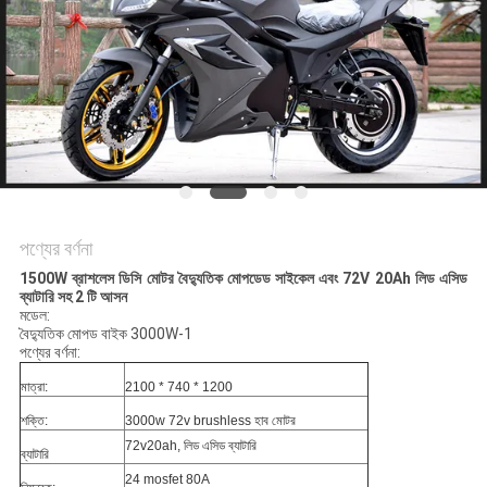
নীতি
পণ্যের বর্ণনা
1500W ব্রাশলেস ডিসি মোটর বৈদ্যুতিক মোপডেড সাইকেল এবং 72V 20Ah লিড এসিড
ব্যাটারি সহ 2 টি আসন
মডেল:
বৈদ্যুতিক মোপড বাইক 3000W-1
পণ্যের বর্ণনা:
মাত্রা:
2100 * 740 * 1200
শক্তি:
3000w 72v brushless হাব মোটর
72v20ah, লিড এসিড ব্যাটারি
ব্যাটারি
24 mosfet 80A