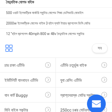
বৈদ্যুতিক মোপড বাইক
500 ওয়াট ইলেকট্রিক মার্কারি স্কুটার মোপেড পিজা ডেলিভারি মোবাইল
2000w ইলেকট্রিক মোপেড বাইক 3 হুইল ফ্যাট টায়ার ব্রাশলেস ডিসি মোটর
12 "হুইল ব্রাশলেস 40mph 800 w 48v বৈদ্যুতিক মোপেড স্কুটার
সব
চার চাকা এটিভি
এটিভি চতুর্ভুজ বাইক
ইউটিলিটি যানবাহন এটিভি
যুবা রেসিং এটিভি
যান কার্ট Buggy
প্রাপ্তবয়স্ক মোটর স্কুটার
মিনি বাইক স্কুটার
250cc চপ্পর মোটরসাইকেল