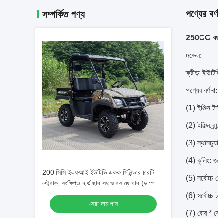
পণ্যের বর্ণ
সম্পর্কিত পণ্য
250CC বড় আ
মডেল:
ক্রীড়া ইউ
পণ্যের বর্ণনা:
(1) ইঞ্জিন ট
(2) ইঞ্জিন ব্
(3) স্থানচ্
(4) কুলিং: জল
200 সিসি ইএফআই ইউটিভি একক সিলিন্ডার চারটি
(5) সর্বোচ
স্ট্রোক, সংক্ষিপ্ত হার্ড ছাদ সহ ভারসাম্য খাদ (ডাম্প
বিছানা)
(6) সর্বোচ
সেরা দাম পান
(7) বোর * স