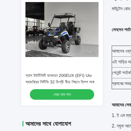
মাউন্টেন রোড,
লেনদেন শর্তা
আমাদের ওয়্য
এই গাড়ির আ
পেমেন্ট শর্তাব
গ্যাস ইউটিলিটি যানবাহন 200EUX (EFI) Utv
স্বয়ংক্রিয় সিটিভি 32 ডিগ্রী নীচে পিছনে ফ্লিপ সঙ্গে
প্রসবের সময
সেরা দাম পান
আমাদের সেবা
1. ই এম ম্যা
আমাদের সাথে যোগাযোগ
2. নমুনা আদ