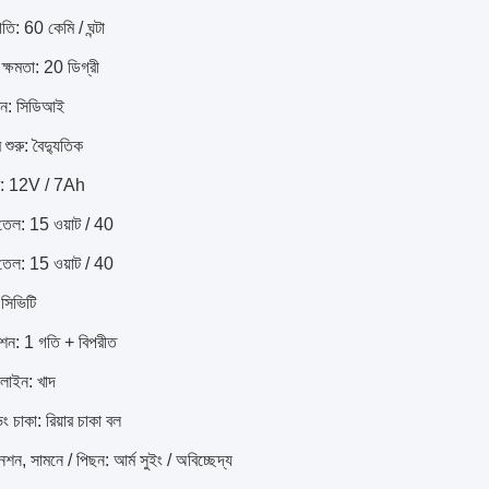
গতি: 60 কেমি / ঘন্টা
্ষমতা: 20 ডিগ্রী
ন: সিডিআই
শুরু: বৈদ্যুতিক
রি: 12V / 7Ah
 তেল: 15 ওয়াট / 40
 তেল: 15 ওয়াট / 40
সিভিটি
মিশন: 1 গতি + বিপরীত
লাইন: খাদ
ং চাকা: রিয়ার চাকা বল
ন, সামনে / পিছন: আর্ম সুইং / অবিচ্ছেদ্য