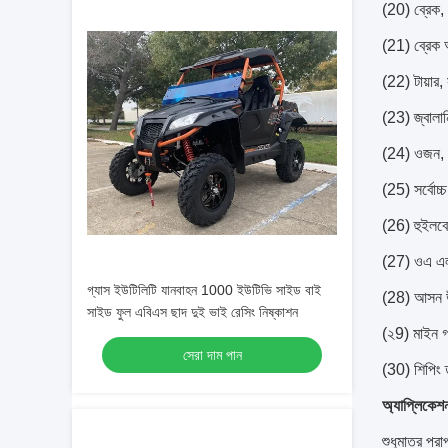
(20) ব্রেক, 
(21) ব্রেক 
(22) টায়ার
(23) জ্বালা
(24) ওজন,
(25) সর্বো
(26) হুইলবে
(27) ওএ এল
গ্যাস ইউটিলিটি যানবাহন 1000 ইউটিভি সাইড বাই
(28) আসন উচ
সাইড ফুল এবিএস ছাদ দুই ভাই রেসিং নিষ্কাশন
(২9) মাইন গ্র
সেরা দাম পান
(30) শিপি
অ্যাপ্লিকেশ
শুধুমাত্র প্