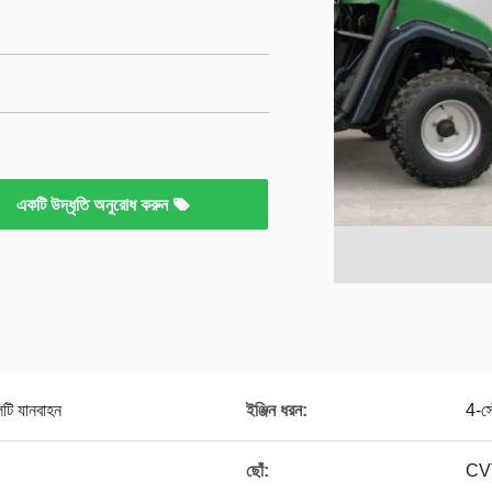
একটি উদ্ধৃতি অনুরোধ করুন
টি যানবাহন
ইঞ্জিন ধরন:
4-স্
ছোঁ:
CV