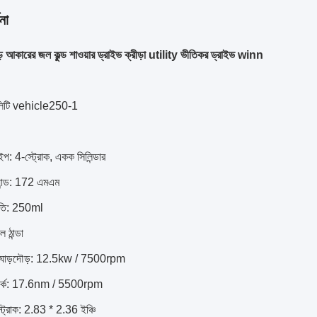
না
কারের জল কুল্ড শাওয়ার ড্রাইভ ক্রীড়া utility ভীতিকর ড্রাইভ winn
টিলিটি vehicle250-1
াইপ: 4-স্ট্রোক, একক সিলিন্ডার
র্যান্ড: 172 এমএম
যুতি: 250ml
 ঠান্ডা
্চ ঘোড়দৌড়: 12.5kw / 7500rpm
্চ টর্ক: 17.6nm / 5500rpm
্ট্রোক: 2.83 * 2.36 ইঞ্চি