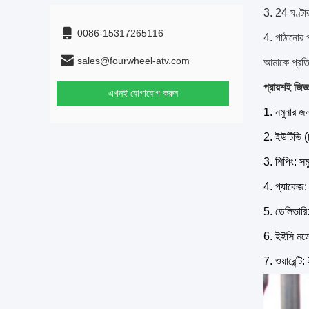
3. 24 ঘণ্ট
0086-15317265116
4. পাঠানোর প
sales@fourwheel-atv.com
আমাকে প্রতি
প্রায়শই জিজ্
এখনই যোগাযোগ করুন
1. নমুনার জ
2. ইউটিভি (চ
3. শিপিং: সম
4. প্যাকেজ:
5. ডেলিভারি:
6. ইইসি মডে
7. ওয়ারেন্ট