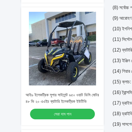
(8) সর্বোচ্চ 
(9) আরোহণ ক
(10) ইগনিশ
(11) সিস্টেম 
(12) ব্যাটা
(13) ইঞ্জিন
(14) গিয়ার
(15) ক্লাচ: 
(16) ট্রান্স
আই৬ ইলেকট্রিক সুপার সাইলেন্ট ৬৫০ ওয়াট ডিসি মোটর
৪৮ ভি ২০ এএইচ ব্যাটারি ইলেকট্রিক ইউটিভি
(17) ড্রাইভ
(18) ড্রাইভি
সেরা দাম পান
(19) সাসপেনশ