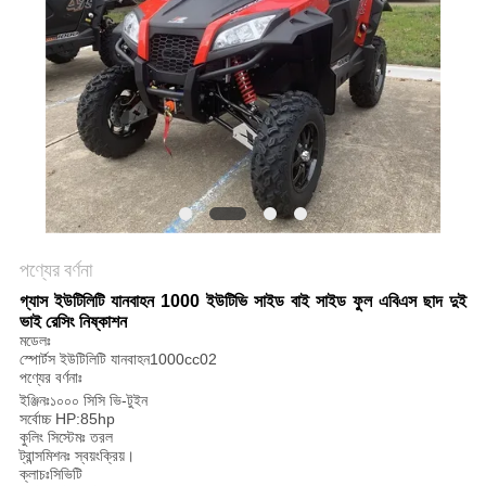
নীতি
পণ্যের বর্ণনা
গ্যাস ইউটিলিটি যানবাহন 1000 ইউটিভি সাইড বাই সাইড ফুল এবিএস ছাদ দুই
ভাই রেসিং নিষ্কাশন
মডেলঃ
স্পোর্টস ইউটিলিটি যানবাহন1000cc02
পণ্যের বর্ণনাঃ
ইঞ্জিনঃ১০০০ সিসি ভি-টুইন
সর্বোচ্চ HP:85hp
কুলিং সিস্টেমঃ তরল
ট্রান্সমিশনঃ স্বয়ংক্রিয়।
ক্লাচঃসিভিটি