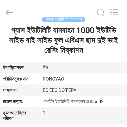
Shanghai
Rongyao
Vehicle
Co.,Ltd.
All
গ্যাস ইউটিলিটি যানবাহন
Rights
Reserved.
গ্যাস ইউটিলিটি যানবাহন 1000 ইউটিভি
বাড়ি
সাইড বাই সাইড ফুল এবিএস ছাদ দুই ভাই
পণ্য
রেসিং নিষ্কাশন
আমাদের
উৎপত্তি স্থল:
চীন
সম্পর্কে
পরিচিতিমুলক নাম:
RONGYAO
সাক্ষ্যদান:
EC,EEC,DOT,EPA
কারখানা
মডেল নম্বার:
স্পোর্টস ইউটিলিটি যানবাহন1000cc02
ভ্রমণ
ন্যূনতম চাহিদার
1
পরিমাণ:
মান