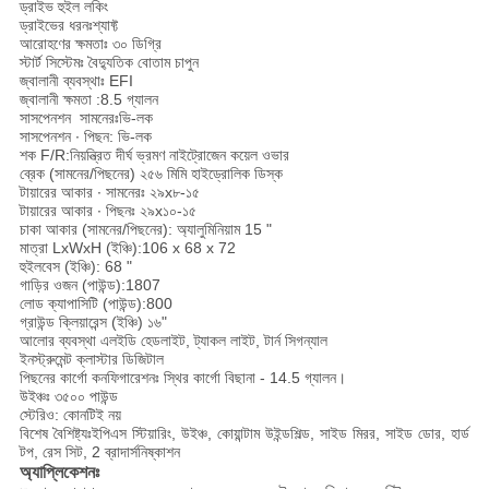
ড্রাইভ হুইল
লকিং
ড্রাইভের ধরনঃশ্যাফ্ট
আরোহণের ক্ষমতাঃ ৩০ ডিগ্রি
স্টার্ট সিস্টেমঃ বৈদ্যুতিক বোতাম চাপুন
জ্বালানী ব্যবস্থাঃ EFI
জ্বালানী ক্ষমতা
:8.5 গ্যালন
সাসপেনশন ️ সামনেরঃভি-লক
সাসপেনশন ∙ পিছন:
ভি-লক
শক F/R:নিয়ন্ত্রিত দীর্ঘ ভ্রমণ নাইট্রোজেন কয়েল ওভার
ব্রেক (সামনের/পিছনের)
২৫৬ মিমি হাইড্রোলিক ডিস্ক
টায়ারের আকার ∙ সামনেরঃ ২৯x৮-১৫
টায়ারের আকার ∙ পিছনঃ ২৯x১০-১৫
চাকা আকার (সামনের/পিছনের): অ্যালুমিনিয়াম 15 "
মাত্রা LxWxH (ইঞ্চি):106 x 68 x 72
হুইলবেস (ইঞ্চি): 68 "
গাড়ির ওজন (পাউন্ড):1807
লোড ক্যাপাসিটি (পাউন্ড):800
গ্রাউন্ড ক্লিয়ারেন্স (ইঞ্চি) ১৬"
আলোর ব্যবস্থা
এলইডি হেডলাইট, ট্যাকল লাইট, টার্ন সিগন্যাল
ইনস্ট্রুমেন্ট ক্লাস্টার
ডিজিটাল
পিছনের কার্গো কনফিগারেশনঃ স্থির কার্গো বিছানা - 14.5 গ্যালন।
উইঞ্চঃ ৩৫০০ পাউন্ড
স্টেরিও: কোনটিই নয়
বিশেষ বৈশিষ্ট্যঃইপিএস স্টিয়ারিং, উইঞ্চ, কোয়ান্টাম উইন্ডশিল্ড, সাইড মিরর, সাইড ডোর, হার্ড
টপ, রেস সিট, 2 ব্রাদার্স
নিষ্কাশন
অ্যাপ্লিকেশনঃ