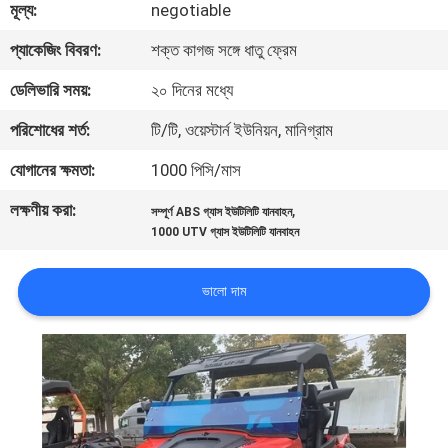
মূল্য:
negotiable
নিয়ন্ত্রণ
প্যাকেজিং বিবরণ:
শক্ত কাগজ সঙ্গে ধাতু ফ্রেম
যোগাযোগ
ডেলিভারি সময়:
২০ দিনের মধ্যে
করুন
পরিশোধের শর্ত:
টি/টি, ওয়েস্টার্ন ইউনিয়ন, মানিগ্রাম
যোগানের ক্ষমতা:
1000 পিসি/মাস
উদ্ধৃতির
লক্ষণীয় করা:
,
সম্পূর্ণ ABS গ্যাস ইউটিলিটি যানবাহন
জন্য
1000 UTV গ্যাস ইউটিলিটি যানবাহন
আবেদন
ভালো দাম
সাইট
ম্যাপ
গোপনীয়তা