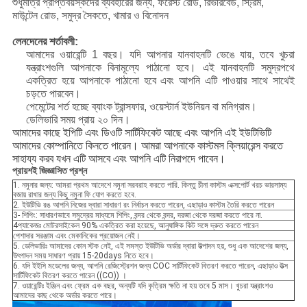
শুধুমাত্র প্রাপ্তবয়স্কদের ব্যবহারের জন্য, ফরেস্ট রোড, রিভারবেড, স্ট্রিম,
মাউন্টেন রোড, সমুদ্র সৈকতে, খামার ও বিনোদন
লেনদেনের শর্তাবলী:
আমাদের ওয়ারেন্টি 1 বছর। যদি আপনার যানবাহনটি ভেঙে যায়, তবে খুচরা
যন্ত্রাংশগুলি আপনাকে বিনামূল্যে পাঠানো হবে। এই যানবাহনটি সমুদ্রপথে
একত্রিত হয়ে আপনাকে পাঠানো হবে এবং আপনি এটি পাওয়ার সাথে সাথেই
চড়তে পারবেন।
পেমেন্টের শর্ত হচ্ছে ব্যাংক ট্রান্সফার, ওয়েস্টার্ন ইউনিয়ন বা মনিগ্রাম।
ডেলিভারি সময় প্রায় ২০ দিন।
আমাদের কাছে ইপিটি এবং ডিওটি সার্টিফিকেট আছে এবং আপনি এই ইউটিভিটি
আমাদের কোম্পানিতে কিনতে পারেন। আমরা আপনাকে কাস্টমস ক্লিয়ারেন্স করতে
সাহায্য করব যখন এটি আসবে এবং আপনি এটি নিরাপদে পাবেন।
প্রায়শই জিজ্ঞাসিত প্রশ্ন
1. নমুনার জন্য: আমরা প্রথম আদেশে নমুনা সরবরাহ করতে পারি. কিন্তু চীনা কাস্টম এক্সপোর্ট খরচ ভারসাম্য
বজায় রাখার জন্য কিছু নমুনা ফি যোগ করতে হবে.
2. ইউটিভি রঙ আপনি নিজের দ্বারা সাধারণ রং নির্বাচন করতে পারেন, এছাড়াও কাস্টম তৈরি করতে পারেন
3- শিপিং: সাধারণভাবে সমুদ্রের মাধ্যমে শিপিং, বন্দর থেকে বন্দর, দরজা থেকে দরজা করতে পারে না.
4প্যাকেজঃ মোটরসাইকেল 90% একত্রিত করা হয়েছে, আনুষাঙ্গিক কিট সঙ্গে দ্রুত করতে পারেন
পেশাদার সরঞ্জাম এবং মেকানিকের প্রয়োজন নেই।
5. ডেলিভারিঃ আমাদের কোন স্টক নেই, এই সমস্ত ইউটিভি অর্ডার দ্বারা উত্পাদন হয়, শুধু এক আদেশের জন্য,
উৎপাদন সময় সাধারণ প্রায় 15-20days নিতে হবে।
6. যদি ইইসি মডেলের জন্য, আপনি রেজিস্ট্রেশন জন্য COC সার্টিফিকেট বিতরণ করতে পারেন, এছাড়াও উত্স
সার্টিফিকেট বিতরণ করতে পারেন ((CO)) ।
7. ওয়ারেন্টিঃ ইঞ্জিন এবং ফ্রেম এক বছর, অন্যটি যদি কৃত্রিম ক্ষতি না হয় তবে 5 মাস। খুচরা যন্ত্রাংশও
আমাদের কাছ থেকে অর্ডার করতে পারে।