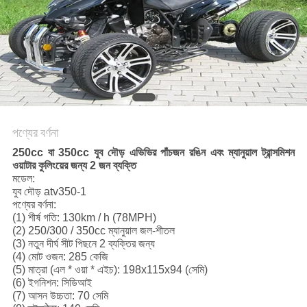
নীতি
পণ্যের বর্ণনা
250cc বা 350cc যুব দৌড় এভিভির পাঁচজন রঙিন এবং ম্যানুয়াল ট্রান্সমিশন
ওয়াটার কুলিংয়ের জন্য 2 জন ব্যক্তি
মডেল:
যুব দৌড় atv350-1
পণ্যের বর্ণনা:
(1) শীর্ষ গতি: 130km / h (78MPH)
(2) 250/300 / 350cc ম্যানুয়াল জল-শীতল
(3) নতুন দীর্ঘ সীট পিছনে 2 ব্যক্তির জন্য
(4) মোট ওজন: 285 কেজি
(5) মাত্রা (এল * ওয়া * এইচ): 198x115x94 (সেমি)
(6) ইগনিশন: সিডিআই
(7) আসন উচ্চতা: 70 সেমি