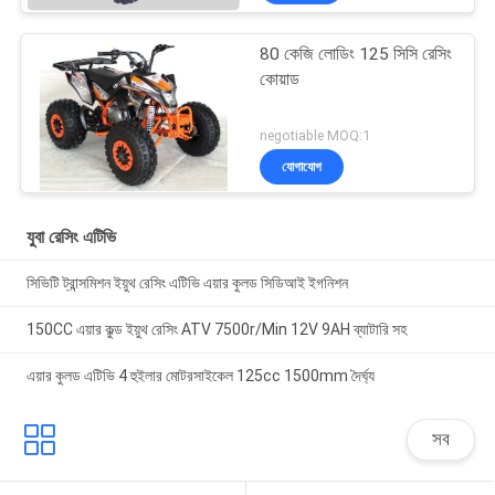
80 কেজি লোডিং 125 সিসি রেসিং
কোয়াড
negotiable MOQ:1
যোগাযোগ
যুবা রেসিং এটিভি
সিভিটি ট্রান্সমিশন ইয়ুথ রেসিং এটিভি এয়ার কুলড সিডিআই ইগনিশন
150CC এয়ার কুল্ড ইয়ুথ রেসিং ATV 7500r/Min 12V 9AH ব্যাটারি সহ
এয়ার কুলড এটিভি 4 হুইলার মোটরসাইকেল 125cc 1500mm দৈর্ঘ্য
সব