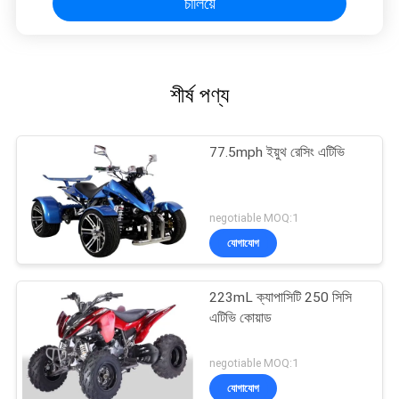
চালিয়ে
শীর্ষ পণ্য
77.5mph ইয়ুথ রেসিং এটিভি
negotiable MOQ:1
যোগাযোগ
223mL ক্যাপাসিটি 250 সিসি
এটিভি কোয়াড
negotiable MOQ:1
যোগাযোগ