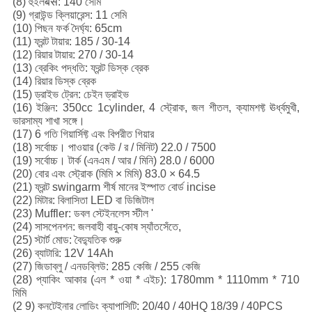
(8) হুইলबेस: 140 সেমি
(9) গ্রাউন্ড ক্লিয়ারেন্স: 11 সেমি
(10) পিছন ফর্ক দৈর্ঘ্য: 65cm
(11) ফ্রন্ট টায়ার: 185 / 30-14
(12) রিয়ার টায়ার: 270 / 30-14
(13) ব্রেকিং পদ্ধতি: ফ্রন্ট ডিস্ক ব্রেক
(14) রিয়ার ডিস্ক ব্রেক
(15) ড্রাইভ ট্রেন: চেইন ড্রাইভ
(16) ইঞ্জিন: 350cc 1cylinder, 4 স্ট্রোক, জল শীতল, ক্যামশফ্ট ঊর্ধ্বমুখী,
ভারসাম্য শাখা সঙ্গে।
(17) 6 গতি গিয়ার্সিফ্ট এবং বিপরীত গিয়ার
(18) সর্বোচ্চ। পাওয়ার (কেউ / র / মিনিট) 22.0 / 7500
(19) সর্বোচ্চ। টার্ক (এনএম / আর / মিনি) 28.0 / 6000
(20) বোর এবং স্ট্রোক (মিমি × মিমি) 83.0 × 64.5
(21) ফ্রন্ট swingarm শীর্ষ মানের ইস্পাত বোর্ড incise
(22) মিটার: বিলাসিতা LED বা ডিজিটাল
(23) Muffler: ডবল স্টেইনলেস স্টীল '
(24) সাসপেনশন: জলবাহী বায়ু-কোষ স্যাঁতসেঁতে,
(25) স্টার্ট মোড: বৈদ্যুতিক শুরু
(26) ব্যাটারি: 12V 14Ah
(27) জিডাব্লু / এনডব্লিউ: 285 কেজি / 255 কেজি
(28) প্যাকিং আকার (এল * ওয়া * এইচ): 1780mm * 1110mm * 710
মিমি
(2 9) কনটেইনার লোডিং ক্যাপাসিটি: 20/40 / 40HQ 18/39 / 40PCS