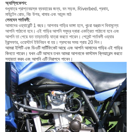
অ্যাপ্লিকেশন:
শুধুমাত্র প্রাপ্তবয়স্ক ব্যবহারের জন্য, বন সড়ক, Riverbed, প্রবাহ,
মাউন্টেন রোড, বিচ উপর, খামার এবং আনন্দ মাঠ
লেনদেন শর্তাবলী:
আমাদের ওয়্যারেন্টি 1 বছর।
আপনার গাড়ির ভাঙ্গা হলে, খুচরা যন্ত্রাংশ বিনামূল্যে
আপনি পাঠানো হবে।
এই গাড়ির আপনি সমুদ্র দ্বারা একত্রিত পাঠানো হবে এবং
আপনি তা পেয়ে যত তাড়াতাড়ি যাত্রা করতে পারেন।
পেমেন্ট শর্তাবলী ওয়্যার
ট্রান্সফার, ওয়েস্টার্ন ইউনিয়ন বা হয়।
প্রসবের সময় প্রায় 20 দিন।
আমরা ইপিটি এবং ডিওটি সার্টিফিকেট আছে এবং আপনি আমাদের গাড়ির এই গাড়ির
কিনতে পারেন।
যখন এটি আসবে তখন আমরা আপনাকে কাস্টমস ক্লিয়ারেন্স করতে
সহায়তা করব এবং আপনি এটি নিরাপদে পাবেন।