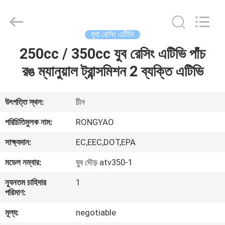
Shanghai
Rongyao
Vehicle
Co.,Ltd.
All
যুবা রেসিং এটিভি
Rights
Reserved.
250cc / 350cc যুব রেসিং এটিভি পাঁচ
বাড়ি
রঙ ম্যানুয়াল ট্রান্সমিশন 2 ব্যক্তি এটিভি
পণ্য
উৎপত্তি স্থল:
চীন
আমাদের
পরিচিতিমুলক নাম:
RONGYAO
সম্পর্কে
সাক্ষ্যদান:
EC,EEC,DOT,EPA
মডেল নম্বার:
যুব দৌড় atv350-1
কারখানা
ন্যূনতম চাহিদার
1
ভ্রমণ
পরিমাণ:
মূল্য:
negotiable
মান