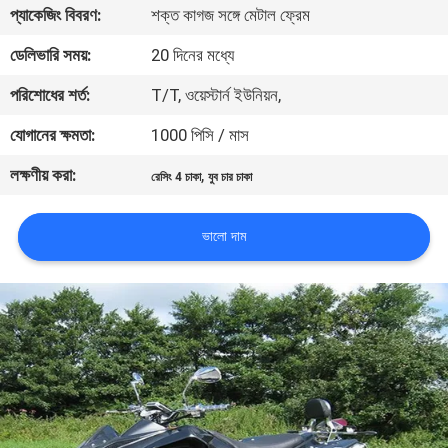
প্যাকেজিং বিবরণ:
শক্ত কাগজ সঙ্গে মেটাল ফ্রেম
নিয়ন্ত্রণ
ডেলিভারি সময়:
20 দিনের মধ্যে
যোগাযোগ
পরিশোধের শর্ত:
T/T, ওয়েস্টার্ন ইউনিয়ন,
করুন
যোগানের ক্ষমতা:
1000 পিসি / মাস
লক্ষণীয় করা:
,
রেসিং 4 চাকা
যুব চার চাকা
উদ্ধৃতির
জন্য
ভালো দাম
আবেদন
সাইট
ম্যাপ
গোপনীয়তা