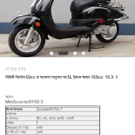
নীতি
পণ্যের বর্ণনা
সিভিটি সিস্টেম 50cc বা সংক্ষেপণ অনুপাত সহ 5L ট্যাংক ক্ষমতা 150cc: 10.3: 1
মডেল:
MiniScooterRY50-3
বিশেষ উল্লেখ:
ScooterRY50-7
কনফিগার
রং উপলব্ধ
নীল, লাল, কালো, রূপালী, গোলাপী
বৈশিষ্ট্য
*
Decals (Y / N)
ওয়াই
টুল কিট (Y / N)
ওয়াই