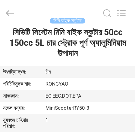
Shanghai
Rongyao
Vehicle
Co.,Ltd.
All
মিনি বাইক স্কুটার
Rights
Reserved.
সিভিটি সিস্টেম মিনি বাইক স্কুটার 50cc
বাড়ি
150cc 5L চার স্ট্রোক পূর্ণ অ্যালুমিনিয়াম
পণ্য
উপাদান
আমাদের
উৎপত্তি স্থল:
চীন
সম্পর্কে
পরিচিতিমুলক নাম:
RONGYAO
সাক্ষ্যদান:
EC,EEC,DOT,EPA
কারখানা
মডেল নম্বার:
MiniScooterRY50-3
ভ্রমণ
ন্যূনতম চাহিদার
1
পরিমাণ:
মান