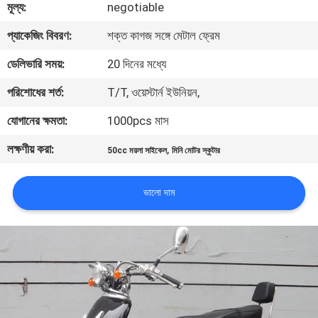
মূল্য:
negotiable
নিয়ন্ত্রণ
প্যাকেজিং বিবরণ:
শক্ত কাগজ সঙ্গে মেটাল ফ্রেম
যোগাযোগ
ডেলিভারি সময়:
20 দিনের মধ্যে
করুন
পরিশোধের শর্ত:
T/T, ওয়েস্টার্ন ইউনিয়ন,
যোগানের ক্ষমতা:
1000pcs মাস
উদ্ধৃতির
লক্ষণীয় করা:
,
50cc ময়লা সাইকেল
মিনি মোটর স্কুটার
জন্য
আবেদন
ভালো দাম
সাইট
ম্যাপ
গোপনীয়তা