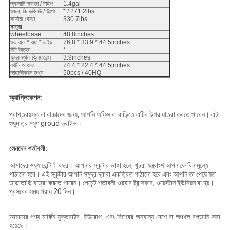
জ্বালানি ক্ষমতা / টাইপ
1.4gal
ওজন, জি ডব্লিউ / উঃপঃ
* / 271.2lbs
সর্বোচ্চ বোঝা
330.7lbs
মাত্রা
wheelbase
48.8inches
ওএ এল * ওয়া * এইচ
76.8 * 33.9 * 44.5inches
সীট উচ্চতা
*
ক্ষুদ্র স্থল ক্লিয়ারেন্স
3.9inches
কার্টন আকার
74.4 * 22.4 * 44.5inches
জাহাজীকরন তথ্য
50pcs / 40HQ
অ্যাপ্লিকেশন:
প্রাপ্তবয়স্ক বা বাচ্চাদের জন্য, আপনি অফিস বা বাড়িতে এটির উপর যাত্রা করতে পারেন। এটা
শুধুমাত্র মসৃণ groud ড্রাইভ।
লেনদেন শর্তাবলী:
আমাদের ওয়্যারেন্টি 1 বছর। আপনার স্কুটার ভাঙ্গা হলে, খুচরা যন্ত্রাংশ আপনাকে বিনামূল্যে
পাঠানো হবে। এই স্কুটার আপনি সমুদ্র দ্বারা একত্রিত পাঠানো হবে এবং আপনি তা পেয়ে যত
তাড়াতাড়ি যাত্রা করতে পারেন। পেমেন্ট শর্তাবলী ওয়্যার ট্রান্সফার, ওয়েস্টার্ন ইউনিয়ন বা হয়।
প্রসবের সময় প্রায় 20 দিন।
আমাদের পণ্য মার্কিন যুক্তরাষ্ট্র, ইউরোপ, এবং বিশ্বের অন্যান্য দেশে বা অঞ্চলে রপ্তানি করা
হয়েছে।