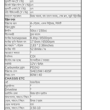
দূরবর্তী শুরু (Y / N)
এন
রিমোট ইঞ্জিন স্টপ (Y / N)
এন
দূরবর্তী এলার্ম (Y / N)
এন
গতি সীমিতকারী (Y / N)
এন
সমাবেশ প্রয়োজন
রিয়ার আয়না, বাম হাতল কভার, লেজ বক্স, ফ্রন্ট উইন্ডশীল্ড
ইঞ্জিন তথ্য
ইঞ্জিনের ধরন
4-স্ট্রোক, একক সিলিন্ডার, সিভিটি
ইঞ্জিন ব্র্যান্ড
*
উত্পাটন
50cc / 150cc
শীতলকারী
ঠান্ডা বাতাস
সর্বোচ্চ horsepowe
9.4hp / 8500rpm
সর্বোচ্চ ঘূর্ণন সঁচারক বল
17.6nm / 6500rpm
জলোচ্ছাস * স্ট্রোক
2,83 * 2.36inches
সর্বোচ্চ গতি
52.8mile / ঘঃ
আরোহণ ক্ষমতা
*
ইগনিশন
CDI
সিস্টেম শুরু হচ্ছে
ইলেকট্রিক / পদাঘাত
ব্যাটারি
12V / 9Ah
Carburetor ব্র্যান্ড
PD24J
ইঞ্জিনের তেল
SAE15W / 40SF
গিয়ার তেল
80W / 40
CHASSIS ETC
ছোঁ
স্বয়ংক্রিয়
ট্রান্সমিশন
*
Driveline
*
ড্রাইভিং চাকা
রিয়ার হুইল ড্রাইভ
সাসপেনশন, সামনে / পিছন
*
ব্রেক, সামনে / পিছন
ডিস্ক / ড্রাম
ব্রেক অপারেশন
হাত
চাকার, সামনে / পিছন
3.50-10