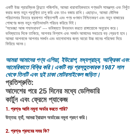
একটি উচ্চ প্রারম্ভিক বিন্দুতে পজিশনিং, আমরা ধারাবাহিকভাবে পণ্যগুলি সামঞ্জস্য এবং নিখুঁত
করার জন্য নতুন প্রযুক্তি চালু করি এবং তাও বজায় রাখি। এছাড়াও, আমরা মৌলিক
পরিচালনার ভিতরে ক্রমাগত শক্তিশালী এবং পণ্য গুণমান নিশ্চিতকরণ এবং নতুন বাজারের
শোষণের জন্য নতুন প্রতিভাগুলি পরিচয় করিয়ে দিই।
"শুভেচ্ছা আজ পশ্চাদ্ধাবন" --- ভবিষ্যতে উদ্ভাবন করতে রাঙ্গায়োকে অনুরোধ করে।
ভবিষ্যতের দিকে তাকিয়ে, আপনার বিশ্বাস এবং সমর্থন আমাদের সবচেয়ে বড় প্রেরণা হবে।
আমরা আপনাকে আপনার সমর্থন এবং ভালোবাসার জন্য আরো উচ্চ মানের পরিষেবা দিয়ে
ফিরিয়ে আনব।
আমরা আমাদের পণ্য এশিয়া, ইউরোপ, মধ্যপ্রাচ্য, আফ্রিকা এবং
আমেরিকাতে বিক্রি করি।
একটি বড় প্রস্তুতকারক 1987 সাল
থেকে তিনটি এবং দুই চাকা মোটরসাইকেল জড়িত।
প্রতিশ্রুতি:
আদেশের পরে 25 দিনের মধ্যে ডেলিভারি
কার্টুন এবং ফ্রেমে প্যাকেজ
1.
প্রশ্নঃ আমি নমুনা অর্ডার করতে পারি?
উত্তর: হ্যাঁ, আমরা ট্রায়াল অর্ডারের নমুনা গ্রহণ করি।
2. প্রশ্নঃ প্রসবের সময় কি?