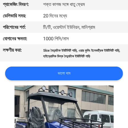
প্যাকেজিং বিবরণ:
শক্ত কাগজ সঙ্গে ধাতু ফ্রেম
নিয়ন্ত্রণ
ডেলিভারি সময়:
20 দিনের মধ্যে
যোগাযোগ
পরিশোধের শর্ত:
টি/টি, ওয়েস্টার্ন ইউনিয়ন, মানিগ্রাম
করুন
যোগানের ক্ষমতা:
1000 পিসি/মাস
লক্ষণীয় করা:
,
,
5kw বৈদ্যুতিক ইউটিলিটি গাড়ি
এয়ার কুলিং ইলেকট্রিক ইউটিলিটি গাড়ি
উদ্ধৃতির
হাইড্রোলিক ডিস্ক বৈদ্যুতিক ইউটিলিটি গাড়ি
জন্য
আবেদন
ভালো দাম
সাইট
ম্যাপ
গোপনীয়তা