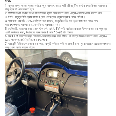
FAQ
1. নমুনার জন্য: আমরা প্রথম অর্ডারে নমুনা সরবরাহ করতে পারি।কিন্তু চীনা কাস্টম রপ্তানি খরচ ভারসাম্য
কিছু নমুনা ফি যোগ করতে হবে.
2. ইউটিভি রঙটি সাধারণ রঙের উপর নিজের দ্বারা চয়ন করতে পারে, এছাড়াও কাস্টম-তৈরি করতে পারে
3. শিপিং: সমুদ্র শিপিং দ্বারা সাধারণ, বন্দর থেকে বন্দর।দ্বারে দ্বারে যেতে পারি না।
4. প্যাকেজ: বাইকটি 90% একত্রিত করা হয়েছে, আনুষঙ্গিক কিট সহ দ্রুত কাজ করা যেতে পারে
সমাবেশপেশাদার সরঞ্জাম এবং মেকানিকের প্রয়োজন নেই।
5. ডেলিভারি: আমাদের কাছে কোন স্টক নেই, এই UTV সবই অর্ডারের মাধ্যমে উৎপাদন করা হয়, শুধুমাত্র
একটি অর্ডারের জন্য, উৎপাদনের সময় সাধারণ প্রায় 15-20 দিন লাগবে।
6. যদি EEC মডেলের জন্য, আপনার রেজিস্ট্রেশনের জন্য COC শংসাপত্র বিতরণ করতে পারে, এছাড়াও
উত্সের শংসাপত্র (CO) বিতরণ করতে পারে৷
7. ওয়ারেন্টি: ইঞ্জিন এবং ফ্রেম এক বছর, অন্যটি কৃত্রিম ক্ষতি না হলে 5 মাস।খুচরা যন্ত্রাংশ এছাড়াও আমাদের
কাছ থেকে অর্ডার করতে পারেন.