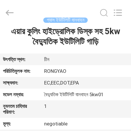
Shanghai
Rongyao
Vehicle
Co.,Ltd.
All
গ্যাস ইউটিলিটি যানবাহন
Rights
Reserved.
এয়ার কুলিং হাইড্রোলিক ডিস্ক সহ 5kw
বাড়ি
বৈদ্যুতিক ইউটিলিটি গাড়ি
পণ্য
উৎপত্তি স্থল:
চীন
আমাদের
পরিচিতিমুলক নাম:
RONGYAO
সম্পর্কে
সাক্ষ্যদান:
EC,EEC,DOT,EPA
মডেল নম্বার:
বৈদ্যুতিক ইউটিলিটি যানবাহন 5kw01
কারখানা
ন্যূনতম চাহিদার
1
ভ্রমণ
পরিমাণ:
মূল্য:
negotiable
মান