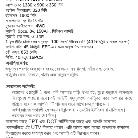
কার্গো বেড: 1380 x 900 x 350 মিমি
গ্রাউন্ড ক্লিয়ারেন্স: 320 মিমি
হুইলবেস: 1900 মিমি
সাসপেনশন: স্বাধীন সিস্টেম
চূড়ান্ত ড্রাইভ: খাদ, 4WD
ব্যাটারি: 9pcs, 8v, 150AH, সিলিকন ব্যাটারি
ব্যাটারি চার্জ সময়: 6-8 ঘন্টা
1 ফুল টাইম চার্জে চলমান দূরত্ব: 100 কিলোমিটারের বেশি (40 কিমি/ঘন্টায় মডেল সংরক্ষণ)
সর্বোচ্চ গতি: 45কিমি/ঘন্টা EEC-এর জন্য অনুমোদিত শংসাপত্র
নেট ওজন: 853 কেজি
শিপিং: 40HQ: 16PCS
অ্যাপ্লিকেশন:
শুধুমাত্র প্রাপ্তবয়স্কদের ব্যবহারের জন্য, বন রাস্তা, নদীর তল, স্রোত,
মাউন্টেন রোড, সৈকতে, খামার এবং আনন্দ গ্রাউন্ড
লেনদেনের শর্তাবলী:
আমাদের ওয়ারেন্টি 1 বছর।যদি আপনার গাড়ি ভাঙা হয়, খুচরা যন্ত্রাংশ আপনাকে
বিনামূল্যে পাঠানো হবে।এই গাড়িটি সমুদ্রপথে একত্রিত করে আপনার কাছে
পাঠানো হবে এবং আপনি এটি পাওয়ার সাথে সাথে চড়তে পারবেন।
অর্থপ্রদানের শর্তাবলী হল ওয়্যার ট্রান্সফার, ওয়েস্টার্ন ইউনিয়ন বা মানিগ্রাম।
প্রসবের সময় প্রায় 20 দিন।
আমাদের কাছে EPT এবং DOT সার্টিফিকেট আছে এবং আপনি আমাদের
কোম্পানিতে এই UTV কিনতে পারেন।এটি আসার সময় আমরা আপনাকে কাস্টমস
ক্লিয়ারেন্স করতে সাহায্য করব এবং আপনি এটি নিরাপদে পাবেন।