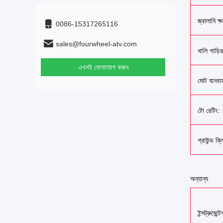
জ্বালানি ক্
0086-15317265116
sales@fourwheel-atv.com
খালি গাড়ি
এখনই যোগাযোগ করুন
মোট যানবা
টো রেটিং:
গ্রাউন্ড ক্লি
অন্যান্য
ইন্সট্রুমেন্ট