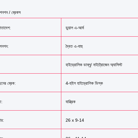
পেনশন / ব্রেকস
িতাদেশ:
ডুয়াল এ-আর্ম
পেনশন:
দ্বৈত এ-বাহু
হাইড্রোলিক ডাব্লু/ নাইট্রোজেন অ্যাসিস্ট
ছনের ব্রেক:
4-হুইল হাইড্রোলিক ডিস্ক
ি:
যান্ত্রিক
ার:
26 x 9-14