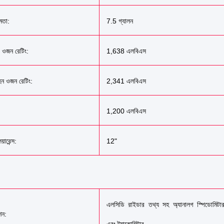
ষমতা:
7.5 গ্যালন
র ওজন রেটিং:
1,638 এলবিএস
হন ওজন রেটিং:
2,341 এলবিএস
1,200 এলবিএস
য়ারেন্স:
12"
এলসিডি রাইডার তথ্য সহ অ্যানালগ স্পিডোমিটা
েশন: