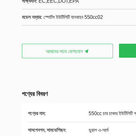
সাক্ষ্যদান:
EC,EEC,DOT,EPA
মডেল নম্বার:
স্পোর্টস ইউটিলিটি যানবাহন 550cc02
আমাদের সাথে যোগাযোগ
পণ্যের বিবরণ
পণ্যের নাম:
550cc চার চাকার ইউটিলিটি গা
সাসপেনশন, সামনে/পিছন:
ডুয়াল এ-আর্ম