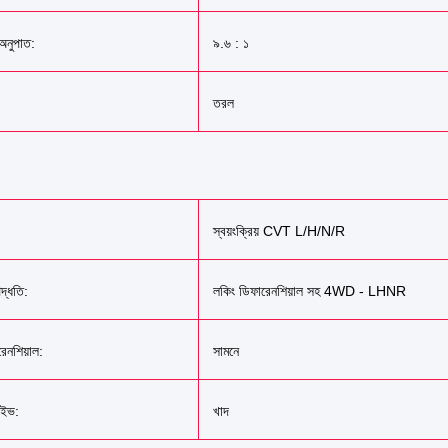
অনুপাত:
৯.৬ : ১
তরল
স্বয়ংক্রিয় CVT L/H/N/R
দ্ধতি:
লকিং ডিফারেনশিয়াল সহ 4WD - LHNR
েনশিয়াল:
সামনে
রাইভ:
খাদ