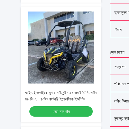
তুলনামূলক 
শীতল:
ট্রেন চালান
সংক্রমণ:
পরিচালনা প
আই৬ ইলেকট্রিক সুপার সাইলেন্ট ৬৫০ ওয়াট ডিসি মোটর
৪৮ ভি ২০ এএইচ ব্যাটারি ইলেকট্রিক ইউটিভি
লকিং ডিফার
সেরা দাম পান
চূড়ান্ত ড্