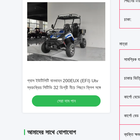
পিছনের টায
চাকা:
মাত্রা
সামগ্রিক 
চাকার ভিত্
গ্যাস ইউটিলিটি যানবাহন 200EUX (EFI) Utv
স্বয়ংক্রিয় সিটিভি 32 ডিগ্রী নীচে পিছনে ফ্লিপ সঙ্গে
কার্গো বে
সেরা দাম পান
কার্গো বেড
আমাদের সাথে যোগাযোগ
ব্যক্তি ক্ষ