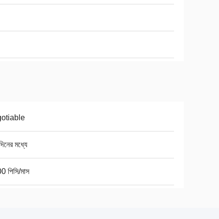
otiable
িনের মধ্যে
0 পিসি/মাস