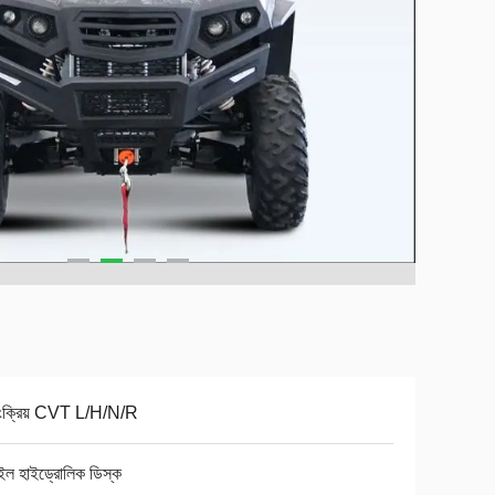
য়ংক্রিয় CVT L/H/N/R
ইল হাইড্রোলিক ডিস্ক