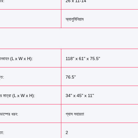
়ার:
26 x 11-14
অ্যালুমিনিয়াম
যানবাহন (L x W x H):
118" x 61" x 75.5"
তি:
76.5"
ডের মাত্রা (L x W x H):
34" x 45" x 11"
 ডাম্পের ধরন:
গ্যাস সহায়তা
মতা:
2