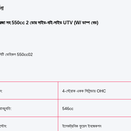
না
ন্ধ দরজা সহ 550cc 2 ডোর সাইড-বাই-সাইড UTV (W/ ডাম্প বেড)
টিলিটি ভেহিকল 550cc02
ন:
4-স্ট্রোক একক সিলিন্ডার OHC
থানচ্যুতি:
546cc
স্টেম:
ইলেকট্রনিক ফুয়েল ইনজেকশন