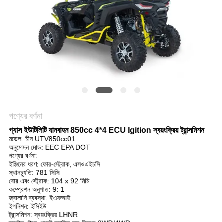
নীতি
পণ্যের বর্ণনা
গ্যাস ইউটিলিটি যানবাহন 850cc 4*4 ECU Igition স্বয়ংক্রিয় ট্রান্সমিশন
মডেল: চীন UTV850cc01
অনুমোদন মোড: EEC EPA DOT
পণ্যের বর্ণনা:
ইঞ্জিনের ধরণ: ফোর-স্ট্রোক, এসওএইচসি
স্থানচ্যুতি: 781 সিসি
বোর এবং স্ট্রোক: 104 x 92 মিমি
কম্প্রেশন অনুপাত: 9: 1
জ্বালানি ব্যবস্থা: ইএফআই
ইগনিশন: ইসিইউ
ট্রান্সমিশন: স্বয়ংক্রিয় LHNR