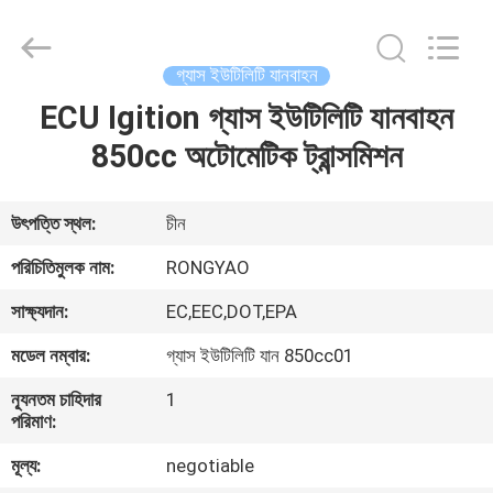
Shanghai
Rongyao
Vehicle
Co.,Ltd.
All
গ্যাস ইউটিলিটি যানবাহন
Rights
Reserved.
ECU Igition গ্যাস ইউটিলিটি যানবাহন
বাড়ি
850cc অটোমেটিক ট্রান্সমিশন
পণ্য
উৎপত্তি স্থল:
চীন
আমাদের
পরিচিতিমুলক নাম:
RONGYAO
সম্পর্কে
সাক্ষ্যদান:
EC,EEC,DOT,EPA
মডেল নম্বার:
গ্যাস ইউটিলিটি যান 850cc01
কারখানা
ন্যূনতম চাহিদার
1
ভ্রমণ
পরিমাণ:
মূল্য:
negotiable
মান