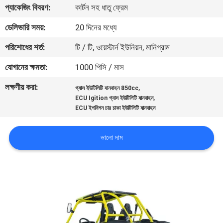
প্যাকেজিং বিবরণ:
কার্টন সহ ধাতু ফ্রেম
নিয়ন্ত্রণ
ডেলিভারি সময়:
20 দিনের মধ্যে
যোগাযোগ
পরিশোধের শর্ত:
টি / টি, ওয়েস্টার্ন ইউনিয়ন, মানিগ্রাম
করুন
যোগানের ক্ষমতা:
1000 পিসি / মাস
লক্ষণীয় করা:
,
গ্যাস ইউটিলিটি যানবাহন 850cc
উদ্ধৃতির
,
ECU Igition গ্যাস ইউটিলিটি যানবাহন
জন্য
ECU ইগনিশন চার চাকা ইউটিলিটি যানবাহন
আবেদন
ভালো দাম
সাইট
ম্যাপ
গোপনীয়তা