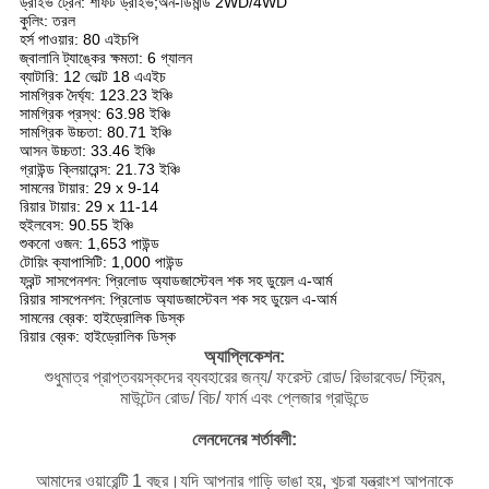
ড্রাইভ ট্রেন: শাফট ড্রাইভ;অন-ডিমান্ড 2WD/4WD
কুলিং: তরল
হর্স পাওয়ার: 80 এইচপি
জ্বালানি ট্যাঙ্কের ক্ষমতা: 6 গ্যালন
ব্যাটারি: 12 ভোল্ট 18 এএইচ
সামগ্রিক দৈর্ঘ্য: 123.23 ইঞ্চি
সামগ্রিক প্রস্থ: 63.98 ইঞ্চি
সামগ্রিক উচ্চতা: 80.71 ইঞ্চি
আসন উচ্চতা: 33.46 ইঞ্চি
গ্রাউন্ড ক্লিয়ারেন্স: 21.73 ইঞ্চি
সামনের টায়ার: 29 x 9-14
রিয়ার টায়ার: 29 x 11-14
হুইলবেস: 90.55 ইঞ্চি
শুকনো ওজন: 1,653 পাউন্ড
টোয়িং ক্যাপাসিটি: 1,000 পাউন্ড
ফ্রন্ট সাসপেনশন: প্রিলোড অ্যাডজাস্টেবল শক সহ ডুয়েল এ-আর্ম
রিয়ার সাসপেনশন: প্রিলোড অ্যাডজাস্টেবল শক সহ ডুয়েল এ-আর্ম
সামনের ব্রেক: হাইড্রোলিক ডিস্ক
রিয়ার ব্রেক: হাইড্রোলিক ডিস্ক
অ্যাপ্লিকেশন:
শুধুমাত্র প্রাপ্তবয়স্কদের ব্যবহারের জন্য/ ফরেস্ট রোড/ রিভারবেড/ স্ট্রিম,
মাউন্টেন রোড/ বিচ/ ফার্ম এবং প্লেজার গ্রাউন্ডে
লেনদেনের শর্তাবলী:
আমাদের ওয়ারেন্টি 1 বছর।যদি আপনার গাড়ি ভাঙা হয়, খুচরা যন্ত্রাংশ আপনাকে