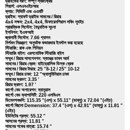
ড্রাইভের ধরণ: সম্পূর্ণ স্বয়ংক্রিয়
গিয়ার্স: এলএনএইচআর
ক্লাচ: সিভিটি এবং এএমটি
ড্রাইভ: শ্যাফট ড্রাইভ সামনের / রিয়ার
4x4 সক্ষম: 2x4, 4x4, ডিফারেনশিয়াল লকিং স্যুইচ
প্রারম্ভিক সিস্টেম: বৈদ্যুতিক সূচনা
ইগনিশন: ইএফআই
জ্বালানী সিস্টেম: 7.66 গ্যালন
নির্গমন নিয়ন্ত্রণ: অনুঘটক কভারভার ইনস্টল করা হয়েছে
স্টিয়ারিং: রাক এবং পিনিয়ন
স্টিয়ারিং হুইল: এরগনোমিক স্টিয়ারিং হুইল
সম্মুখ / রিয়ার সাসপেনশন: স্বতন্ত্র ডাবল আর্ম
সামনের / রিয়ার ব্রেক: হাইড্রোলিক ডিস্ক ব্রেক
সামনের / রিয়ার টায়ার: 25 "8-12 / 25" 10-12
সম্মুখ / রিয়ার চাকা: 12 "অ্যালুমিনিয়াম চাকা
সামনের ভ্রমণ: 3.35 '
রিয়ার ভ্রমণ: 1.97 '
কার্গো বেড অপারেশন: ম্যানুয়াল
কার্গো বেড ক্যাপাসিটি: 220 এলবিএস
ডিমেনশনগুলি: 115.35 "(এল) x 55.11" (ডাব্লু) x 72.04 "(এইচ)
কার্গো বিছানা Demension: 37.4 "(এল) x 42.91" (ডাব্লু) x 11.81 "
(এইচ)
ইউনিটের প্রস্থ: 55.12 "
আসনের প্রস্থ: 11.81 "
সামনের শকের মাত্রা: 15.74 "