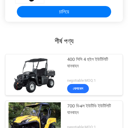
চালিয়ে
শীর্ষ পণ্য
400 সিসি 4 হুইল ইউটিলিটি
যানবাহন
negotiable MOQ:1
যোগাযোগ
700 ডিএক্স ইউটিভি ইউটিলিটি
যানবাহন
negotiable MOQ:1