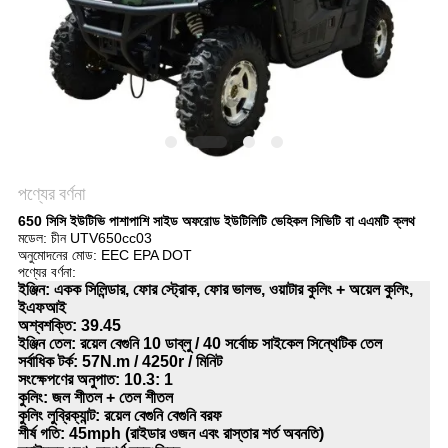
নীতি
পণ্যের বর্ণনা
650 সিসি ইউটিভি পাশাপাশি সাইড অফরোড ইউটিলিটি ভেহিকল সিভিটি বা এএমটি ক্লথ
মডেল: চীন UTV650cc03
অনুমোদনের মোড: EEC EPA DOT
পণ্যের বর্ণনা:
ইঞ্জিন: একক সিলিন্ডার, ফোর স্ট্রোক, ফোর ভালভ, ওয়াটার কুলিং + অয়েল কুলিং,
ইএফআই
অশ্বশক্তি: 39.45
ইঞ্জিন তেল: রয়েল বেগুনি 10 ডাব্লু / 40 সর্বোচ্চ সাইকেল সিন্থেটিক তেল
সর্বাধিক টর্ক: 57N.m / 4250r / মিনিট
সংক্ষেপণের অনুপাত: 10.3: 1
কুলিং: জল শীতল + তেল শীতল
কুলিং লুব্রিক্যান্ট: রয়েল বেগুনি বেগুনি বরফ
শীর্ষ গতি: 45mph (রাইডার ওজন এবং রাস্তার শর্ত অবনতি)