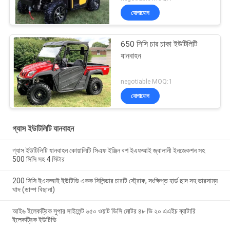
যোগাযোগ
650 সিসি চার চাকা ইউটিলিটি
যানবাহন
negotiable MOQ:1
যোগাযোগ
গ্যাস ইউটিলিটি যানবাহন
গ্যাস ইউটিলিটি যানবাহন কোয়ালিটি সিএফ ইঞ্জিন বশ ইএফআই জ্বালানী ইনজেকশন সহ
500 সিসি সহ 4 সিটার
200 সিসি ইএফআই ইউটিভি একক সিলিন্ডার চারটি স্ট্রোক, সংক্ষিপ্ত হার্ড ছাদ সহ ভারসাম্য
খাদ (ডাম্প বিছানা)
আই৬ ইলেকট্রিক সুপার সাইলেন্ট ৬৫০ ওয়াট ডিসি মোটর ৪৮ ভি ২০ এএইচ ব্যাটারি
ইলেকট্রিক ইউটিভি