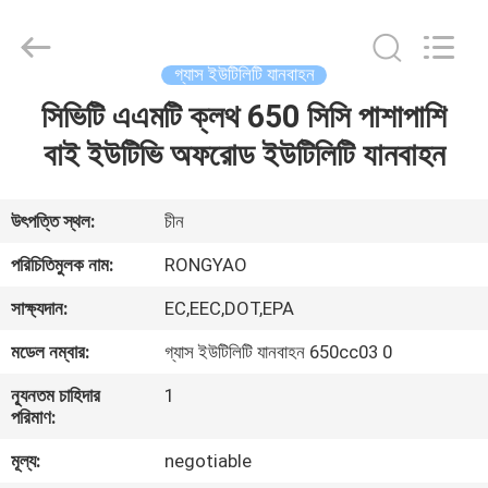
Shanghai
Rongyao
Vehicle
Co.,Ltd.
All
গ্যাস ইউটিলিটি যানবাহন
Rights
Reserved.
সিভিটি এএমটি ক্লথ 650 সিসি পাশাপাশি
বাড়ি
বাই ইউটিভি অফরোড ইউটিলিটি যানবাহন
পণ্য
উৎপত্তি স্থল:
চীন
আমাদের
পরিচিতিমুলক নাম:
RONGYAO
সম্পর্কে
সাক্ষ্যদান:
EC,EEC,DOT,EPA
মডেল নম্বার:
গ্যাস ইউটিলিটি যানবাহন 650cc03 0
কারখানা
ন্যূনতম চাহিদার
1
ভ্রমণ
পরিমাণ:
মূল্য:
negotiable
মান