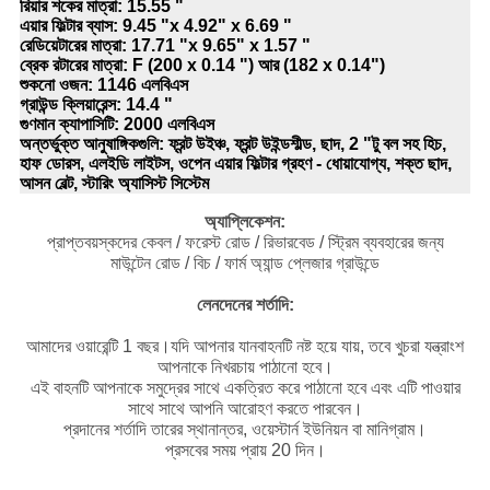
রিয়ার শকের মাত্রা: 15.55 "
এয়ার ফিল্টার ব্যাস: 9.45 "x 4.92" x 6.69 "
রেডিয়েটারের মাত্রা: 17.71 "x 9.65" x 1.57 "
ব্রেক রটারের মাত্রা: F (200 x 0.14 ") আর (182 x 0.14")
শুকনো ওজন: 1146 এলবিএস
গ্রাউন্ড ক্লিয়ারেন্স: 14.4 "
গুণমান ক্যাপাসিটি: 2000 এলবিএস
অন্তর্ভুক্ত আনুষাঙ্গিকগুলি: ফ্রন্ট উইঞ্চ, ফ্রন্ট উইন্ডশীল্ড, ছাদ, 2 "টু বল সহ হিচ,
হাফ ডোরস, এলইডি লাইটস, ওপেন এয়ার ফিল্টার গ্রহণ - ধোয়াযোগ্য, শক্ত ছাদ,
আসন বেল্ট, স্টারিং অ্যাসিস্ট সিস্টেম
অ্যাপ্লিকেশন:
প্রাপ্তবয়স্কদের কেবল / ফরেস্ট রোড / রিভারবেড / স্ট্রিম ব্যবহারের জন্য
মাউন্টেন রোড / বিচ / ফার্ম অ্যান্ড প্লেজার গ্রাউন্ডে
লেনদেনের শর্তাদি:
আমাদের ওয়ারেন্টি 1 বছর।যদি আপনার যানবাহনটি নষ্ট হয়ে যায়, তবে খুচরা যন্ত্রাংশ
আপনাকে নিখরচায় পাঠানো হবে।
এই বাহনটি আপনাকে সমুদ্রের সাথে একত্রিত করে পাঠানো হবে এবং এটি পাওয়ার
সাথে সাথে আপনি আরোহণ করতে পারবেন।
প্রদানের শর্তাদি তারের স্থানান্তর, ওয়েস্টার্ন ইউনিয়ন বা মানিগ্রাম।
প্রসবের সময় প্রায় 20 দিন।