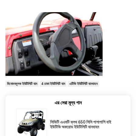
বিনোদনমূলক ইউটিলিটি যান
4 চাকা ইউটিলিটি যান
এটিভি ইউটিলিটি যানবাহন
এর সেরা মূল্য পান
সিভিটি এএমটি ক্লথ 650 সিসি পাশাপাশি বাই
ইউটিভি অফরোড ইউটিলিটি যানবাহন