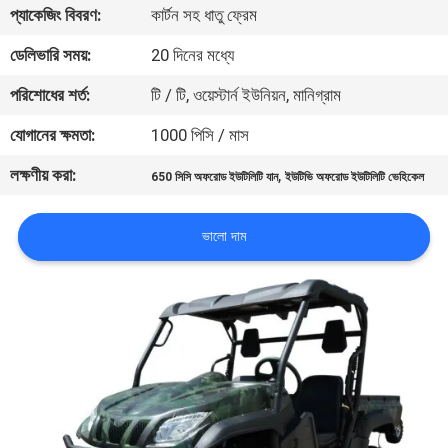
প্যাকেজিং বিবরণ:
কার্টন সহ ধাতু ফ্রেম
নিয়ন্ত্রণ
ডেলিভারি সময়:
20 দিনের মধ্যে
যোগাযোগ
পরিশোধের শর্ত:
টি / টি, ওয়েস্টার্ন ইউনিয়ন, মানিগ্রাম
করুন
যোগানের ক্ষমতা:
1000 পিসি / মাস
লক্ষণীয় করা:
,
650 সিসি অফরোড ইউটিলিটি যান
ইউটিভি অফরোড ইউটিলিটি ভেহিকেল
উদ্ধৃতির
জন্য
ভালো দাম
আবেদন
সাইট
ম্যাপ
গোপনীয়তা