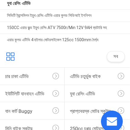
যুবা রেসিং এটিভি
সিভিটি ট্রান্সমিশন ইয়ুথ রেসিং এটিভি এয়ার কুলড সিডিআই ইগনিশন
150CC এয়ার কুল্ড ইয়ুথ রেসিং ATV 7500r/Min 12V 9AH ব্যাটারি সহ
এয়ার কুলড এটিভি 4 হুইলার মোটরসাইকেল 125cc 1500mm দৈর্ঘ্য
সব
চার চাকা এটিভি
এটিভি চতুর্ভুজ বাইক
ইউটিলিটি যানবাহন এটিভি
যুবা রেসিং এটিভি
যান কার্ট Buggy
প্রাপ্তবয়স্ক মোটর স্কুটার
মিনি বাইক স্কুটার
250cc চপ্পর মোটরসাইকেল