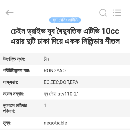
Shanghai
Rongyao
Vehicle
Co.,Ltd.
All
যুবা রেসিং এটিভি
Rights
Reserved.
চেইন ড্রাইভ যুব বৈদ্যুতিক এটিভি 10cc
বাড়ি
এয়ার দুটি চাকা দিয়ে একক সিলিন্ডার শীতল
পণ্য
উৎপত্তি স্থল:
চীন
আমাদের
পরিচিতিমুলক নাম:
RONGYAO
সম্পর্কে
সাক্ষ্যদান:
EC,EEC,DOT,EPA
মডেল নম্বার:
যুব দৌড় atv110-21
কারখানা
ন্যূনতম চাহিদার
1
ভ্রমণ
পরিমাণ:
মূল্য:
negotiable
মান