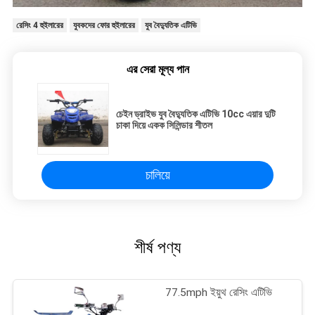
রেসিং 4 হুইলারের
যুবকদের ফোর হুইলারের
যুব বৈদ্যুতিক এটিভি
এর সেরা মূল্য পান
চেইন ড্রাইভ যুব বৈদ্যুতিক এটিভি 10cc এয়ার দুটি
চাকা দিয়ে একক সিলিন্ডার শীতল
চালিয়ে
শীর্ষ পণ্য
77.5mph ইয়ুথ রেসিং এটিভি