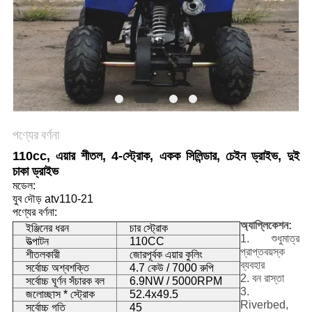
নীতি
পণ্যের বর্ণনা
110cc, এয়ার শীতল, 4-স্ট্রোক, একক সিলিন্ডার, চেইন ড্রাইভ, দুই
চাকা ড্রাইভ
মডেল:
যুব দৌড় atv110-21
পণ্যের বর্ণনা:
অ্যাপ্লিকেশন:
ইঞ্জিনের ধরন
চার স্ট্রোক
1. শুধুমাত্র
উত্পাটন
110CC
প্রাপ্তবয়স্ক
শীতলকারী
জোরপূর্বক এয়ার কুলিং
ব্যবহার
সর্বোচ্চ অশ্বশক্তি
4.7 কেউ / 7000 রুপি
2. বন রাস্তা
সর্বোচ্চ ঘূর্ণন সঁচারক বল
6.9NW / 5000RPM
3.
জলোচ্ছাস * স্ট্রোক
52.4x49.5
Riverbed,
সর্বোচ্চ গতি
45