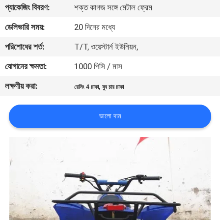
প্যাকেজিং বিবরণ:
শক্ত কাগজ সঙ্গে মেটাল ফ্রেম
নিয়ন্ত্রণ
ডেলিভারি সময়:
20 দিনের মধ্যে
যোগাযোগ
পরিশোধের শর্ত:
T/T, ওয়েস্টার্ন ইউনিয়ন,
করুন
যোগানের ক্ষমতা:
1000 পিসি / মাস
লক্ষণীয় করা:
,
রেসিং 4 চাকা
যুব চার চাকা
উদ্ধৃতির
জন্য
ভালো দাম
আবেদন
সাইট
ম্যাপ
গোপনীয়তা