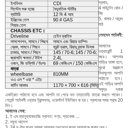
প্রবাহ,
ইগনিশন
CDI
4 মাউন্টেন রোড /
সিস্টেম শুরু হচ্ছে
বৈদ্যুতিক স্টার্টার
বিচ
ব্যাটারি
12 ভি 4 আহ
5. খামার / আনন্দ
ইঞ্জিনের তেল
90 # GAS
মাঠ
গিয়ার তেল
CHASSIS ETC।
লেনদেন শর্তাবলী:
Driveline
চেইন ড্রাইভ
সাসপেনশন, সামনে / পিছন
সামনে এবং রিয়ার ডাম্পিং
আমাদের
ব্রেক, সামনে / পিছন
ফ্রন্ট ড্রাম, রিয়ার ব্র্যাক ডিস্ক
ওয়্যারেন্টি 1
চাকার, সামনে / পিছন
145 / 70-6;
145 / 70-6;
বছর।
আপনার
জ্বালানি ক্ষমতা / টাইপ
2.4L
গাড়ির ভাঙ্গা হলে,
ওজন, জি ডব্লিউ / উঃপঃ
69 কেজিএস / 150 কেজিএস
খুচরা যন্ত্রাংশ
মাত্রা
বিনামূল্যে আপনি
wheelbase
810MM
পাঠানো হবে।
ওএ এল * ওয়া * এইচ
এই গাড়ির আপনি
কার্টন আকার
1170 × 700 × 616 (মিমি)
সমুদ্র দ্বারা
একত্রিত পাঠানো হবে এবং আপনি তা পেয়ে যত তাড়াতাড়ি যাত্রা করতে পারেন।
পেমেন্ট শর্তাবলী ওয়্যার ট্রান্সফার, ওয়েস্টার্ন ইউনিয়ন বা হয়।
প্রসবের সময় প্রায় 20
দিন।
আমাদের সেবা:
1. ই এম ম্যানুফ্যাকচারিং স্বাগত: পণ্য, প্যাকেজ ...
2. নমুনা আদেশ
3. 24 ঘণ্টার মধ্যে আমরা আপনার তদন্তের জন্য আপনাকে জবাব দেব।