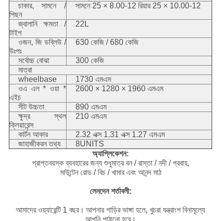
চাকার, সামনে /
সামনে 25 × 8.00-12 রিয়ার 25 × 10.00-12
পিছন
জ্বালানি ক্ষমতা /
22L
টাইপ
ওজন, জি ডব্লিউ /
630 কেজি / 680 কেজি
উঃপঃ
সর্বোচ্চ বোঝা
300 কেজি
মাত্রা
wheelbase
1730 এমএম
ওএ এল * ওয়া *
2600 × 1280 × 1960 এমএম
এইচ
সীট উচ্চতা
890 এমএম
ক্ষুদ্র স্থল
210 এমএম
ক্লিয়ারেন্স
কার্টন আকার
2.32 এক্স 1.31 এক্স 1.27 এমএম
জাহাজীকরন তথ্য
8UNITS
অ্যাপ্লিকেশন:
প্রাপ্তবয়স্ক ব্যবহারের জন্য শুধুমাত্র বন / রাস্তা / নদী / প্রবাহ,
মাউন্টেন রোড / বিচ / খামার এবং আনন্দ মাঠ
লেনদেন শর্তাবলী:
আমাদের ওয়্যারেন্টি 1 বছর।
আপনার গাড়ির ভাঙ্গা হলে, খুচরা যন্ত্রাংশ বিনামূল্যে
আপনি পাঠানো হবে।