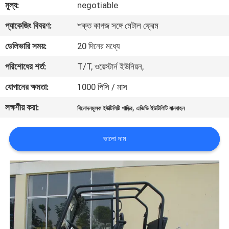
মূল্য:
negotiable
নিয়ন্ত্রণ
প্যাকেজিং বিবরণ:
শক্ত কাগজ সঙ্গে মেটাল ফ্রেম
যোগাযোগ
ডেলিভারি সময়:
20 দিনের মধ্যে
করুন
পরিশোধের শর্ত:
T/T, ওয়েস্টার্ন ইউনিয়ন,
যোগানের ক্ষমতা:
1000 পিসি / মাস
উদ্ধৃতির
লক্ষণীয় করা:
,
বিনোদনমূলক ইউটিলিটি গাড়ির
এভিভি ইউটিলিটি যানবাহন
জন্য
আবেদন
ভালো দাম
সাইট
ম্যাপ
গোপনীয়তা