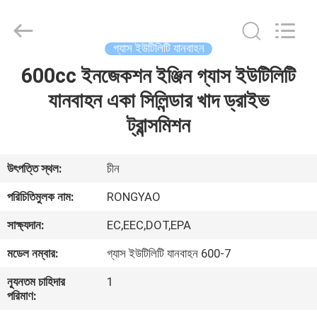
Shanghai
Rongyao
Vehicle
Co.,Ltd.
All
গ্যাস ইউটিলিটি যানবাহন
Rights
Reserved.
600cc ইনজেকশন ইঞ্জিন গ্যাস ইউটিলিটি
বাড়ি
যানবাহন একা সিলিন্ডার খাদ ড্রাইভ
পণ্য
ট্রান্সমিশন
আমাদের
উৎপত্তি স্থল:
চীন
সম্পর্কে
পরিচিতিমুলক নাম:
RONGYAO
সাক্ষ্যদান:
EC,EEC,DOT,EPA
কারখানা
মডেল নম্বার:
গ্যাস ইউটিলিটি যানবাহন 600-7
ভ্রমণ
ন্যূনতম চাহিদার
1
পরিমাণ:
মান