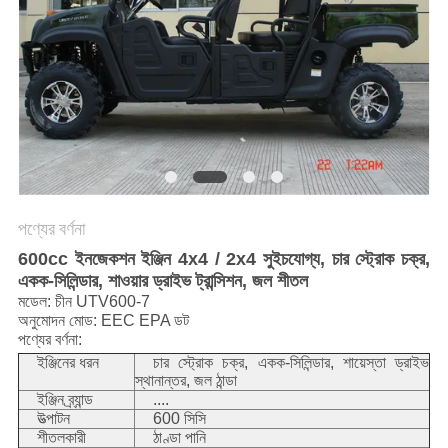
নীতি
পণ্যের বর্ণনা
600cc ইনজেকশন ইঞ্জিন 4x4 / 2x4 সুইচযোগ্য, চার স্ট্রোক চক্র,
একক-সিলিন্ডার, শাওয়ার ড্রাইভ ট্রান্সিশন, জল শীতল
মডেল: চীন UTV600-7
অনুমোদন মোড: EEC EPA ডট
পণ্যের বর্ণনা:
ইঞ্জিনের ধরন
চার স্ট্রোক চক্র, একক-সিলিন্ডার, শায়েস্তা ড্রাইভ
স্থানান্তর, জল ঠান্ডা
ইঞ্জিন ব্র্যান্ড
....
উত্পাটন
600 সিসি
শীতলকারী
ঠাণ্ডা পানি