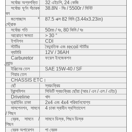
সর্বোচ্চ অশ্বশক্তি
32 এইচপি, 24 কেজি
সর্বোচ্চ ঘূর্ণন সঁচারক
38.8N · মিঃ / 5500r / মিনিট
বল
জলোচ্ছাস *
87.5 এক্স 82 মিমি (3.44x3.23in)
স্ট্রোক
সর্বোচ্চ গতি
50m / ঘঃ, 80 কিমি / ঘঃ
আরোহণ ক্ষমতা
> 30 °
ইগনিশন
CDI
স্টার্টার
বৈদ্যুতিক এবং recoil স্টার্টার
ব্যাটারি
12V / 36AH
Carburetor
ফয়েল ইনজেকশন
ব্র্যান্ড
ইঞ্জিনের তেল
SAE 15W-40 / SF
গিয়ার তেল
CHASSIS ETC।
ছোঁ
স্বয়ংক্রিয়
ট্রান্সমিশন
সিভিটি স্বয়ংক্রিয় ছোঁয়া (আর / এন / এল / এইচ)
Driveline
খাদ
ড্রাইভিং চাকা
2x4 এবং 4x4 পরিবর্তনযোগ্য
সাসপেনশন, সামনে
4 চাকা স্বাধীন স্থগিতাদেশ
/ পিছন
ব্রেক, সামনে /
সামনে ডিস্ক, পিছন ডিস্ক
পিছন
ব্রেক অপারেশন
পা ব্রেক