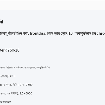
না
ি বায়ু শীতল ইঞ্জিন বাধ্য, frontdisc পিছন ড্রাম ব্রেক, 10 "অ্যালুমিনিয়াম রিম ch
oterRY50-10
 একক সিলিন্ডার, 4 স্ট্রোক, এয়ার-কুলেড, অনুভূমিক টাইপ
্ট (এমএল): 49.6
তি (কেউ / আর / মিনিট): 2.4 / 7500
ক (এনএম / আর / মিনিট): 3.0 / 6000
টেম: সিডিআই