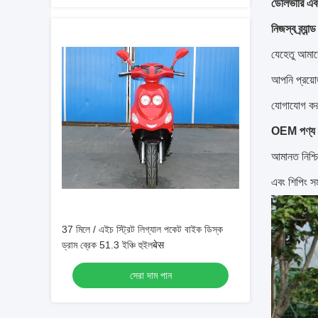
ডেলিভারি এবং
নিজস্ব ব্র্যান
যেহেতু আমাদে
আপনি প্রয়োজন
যোগাযোগ করু
OEM পণ্য 
আমানত নিশ্চ
এবং শিপিং স
37 মিলে / এইচ স্ট্রিট লিগ্যাল পকেট বাইক ডিস্ক
ড্রাম ব্রেক 51.3 ইঞ্চি হুইলबेस
সেরা দাম পান