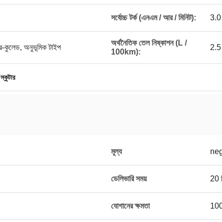
সর্বোচ্চ টর্ক (এনএম / আর / মিনিট):
3.0
অর্থনৈতিক তেল নিষ্কাশন (L /
ার-কুলেড, অনুভূমিক টাইপ
2.5
100km):
স্কুটার
মূল্য
neg
ডেলিভারি সময়
20 দ
যোগানের ক্ষমতা
100