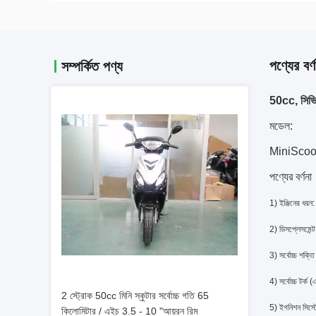
পণ্যের বর্ণ
সম্পর্কিত পণ্য
50cc, সিভিট
মডেল:
MiniSco
পণ্যের বর্ণনা
1) ইঞ্জিনের ধরন:
2) ডিসপ্লেসমেন
3) সর্বোচ্চ শক্
4) সর্বোচ্চ টর্
2 স্ট্রোক 50cc মিনি স্কুটার সর্বোচ্চ গতি 65
5) ইগনিশন সিস্
কিলোমিটার / এইচ 3.5 - 10 "আয়রন রিম