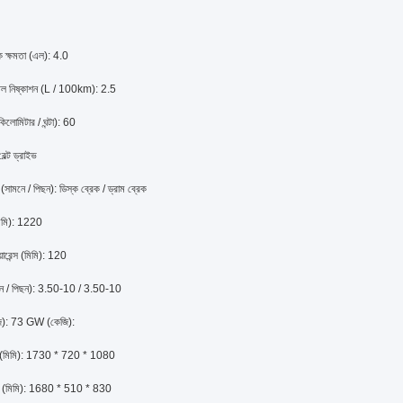
ংক ক্ষমতা (এল): 4.0
েল নিষ্কাশন (L / 100km): 2.5
কিলোমিটার / ঘন্টা): 60
বেল্ট ড্রাইভ
সামনে / পিছন): ডিস্ক ব্রেক / ড্রাম ব্রেক
িমি): 1220
য়ারেন্স (মিমি): 120
মনে / পিছন): 3.50-10 / 3.50-10
): 73 GW (কেজি):
রা (মিমি): 1730 * 720 * 1080
্রা (মিমি): 1680 * 510 * 830