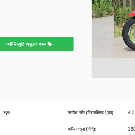
একটি উদ্ধৃতি অনুরোধ করুন
দ, সবুজ
সর্বোচ্চ গতি (কিলোমিটার / ঘন্টা):
4.0
কার্টন মাত্রা (মিমি):
168