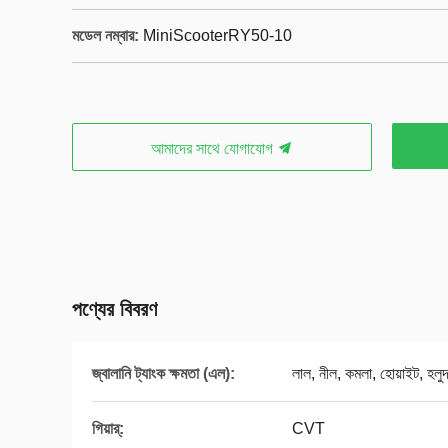
মডেল নম্বার:
MiniScooterRY50-10
আমাদের সাথে যোগাযোগ
পণ্যের বিবরণ
জ্বালানি ট্যাংক ক্ষমতা (এল):
লাল, নীল, কমলা, হোয়াইট, হলু
গিয়ার্:
CVT