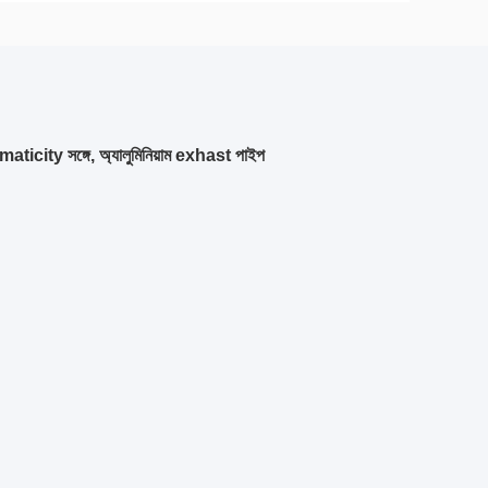
romaticity সঙ্গে, অ্যালুমিনিয়াম exhast পাইপ