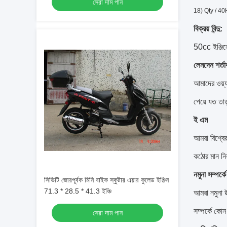
সেরা দাম পান
18) Qty / 40
বিক্রয় বিন্দু:
50cc ইঞ্জিনে
লেনদেন শর্তা
আমাদের ওয়্য
পেয়ে যত তাড
ই এম
আমরা বিশ্বের
কঠোর মান নিয়
নমুনা সম্পর্কে
সিভিটি জোরপূর্বক মিনি বাইক স্কুটার এয়ার কুলেড ইঞ্জিন
71.3 * 28.5 * 41.3 ইঞ্চি
আমরা নমুনা 
সম্পর্কে কো
সেরা দাম পান