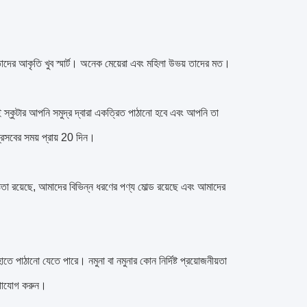
াদের আকৃতি খুব স্মার্ট।
অনেক মেয়েরা এবং মহিলা উভয় তাদের মত।
 স্কুটার আপনি সমুদ্র দ্বারা একত্রিত পাঠানো হবে এবং আপনি তা
্রসবের সময় প্রায় 20 দিন।
্ঞতা রয়েছে, আমাদের বিভিন্ন ধরণের পণ্য মোল্ড রয়েছে এবং আমাদের
হাতে পাঠানো যেতে পারে।
নমুনা বা নমুনার কোন নির্দিষ্ট প্রয়োজনীয়তা
যোগাযোগ করুন।