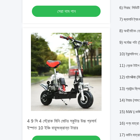
6) গিয়ার: সিভিটি
সেরা দাম পান
7) জ্বালানি ট্যা
8) অর্থনৈতিক ত
9) সর্বোচ্চ গতি (
10) ট্রান্সমিশন: 
11) ব্রেক টাইপ (
12) হুইলबेस (ম
13) গ্রাউন্ড ক্লি
14) টায়ার (সা
15) NW (কেজি
4 9 সি 4 স্ট্রোক মিনি মোটর স্কুটার উচ্চ প্রসার্য
16) পণ্য মাত্
ইস্পাত 10 ইঞ্চি বায়ুসংক্রান্ত টায়ার
17) কার্টন মাত