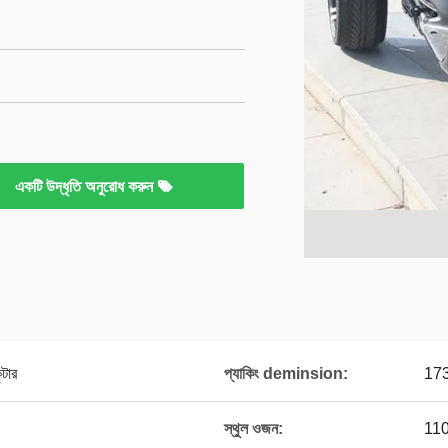
একটি উদ্ধৃতি অনুরোধ করুন
টার
প্যাকিং deminsion:
173
স্থুল ওজন:
110