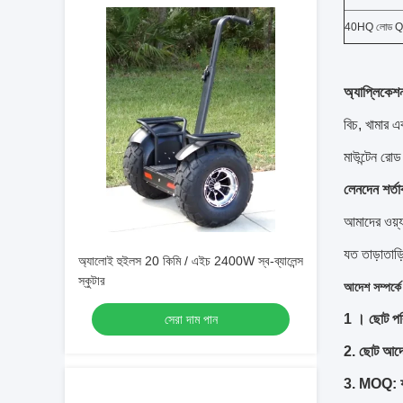
40HQ লোড 
অ্যাপ্লিকেশ
বিচ, খামার এ
মাউন্টেন রোড
লেনদেন শর্তা
আমাদের ওয়্য
যত তাড়াতাড
অ্যালোই হুইলস 20 কিমি / এইচ 2400W স্ব-ব্যালেন্স
স্কুটার
আদেশ সম্পর্কে
1
।
ছোট পর
সেরা দাম পান
2. ছোট আদে
3. MOQ: যদ