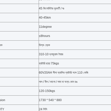
45 কিলোমিটার দূরবর্তী / ঘঃ
40-45km
11degree
≤8hours
রেক
ডিস্ক ব্রেক
310-10 ভ্যাকুয়াম টায়ার
ব্যাটারি ছাড়া 75kgs
60V20AH সীসা অ্যাসিড ব্যাটারি সঙ্গে 110 কেজি
লাল / নীল / কালো / সাদা বা অন্য কোন রঙ
120-150kgs
nsion
1730 * 540 * 880
 QTY
24 পিসি