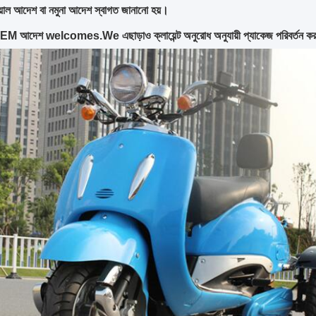
ায়াল আদেশ বা নমুনা আদেশ স্বাগত জানানো হয়।
OEM আদেশ welcomes.We এছাড়াও ক্লায়েন্ট অনুরোধ অনুযায়ী প্যাকেজ পরিবর্তন ক