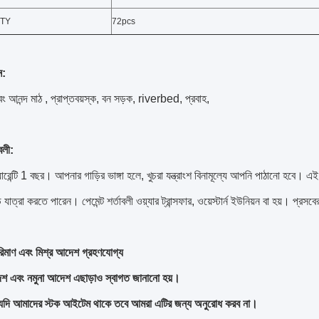
QTY
72pcs
ন:
বং আনন্দ মাঠ
,
প্রাপ্তবয়স্ক, বন সড়ক, riverbed, প্রবাহ,
বলী:
ারেন্টি 1 বছর।
আপনার গাড়ির ভাঙ্গা হলে, খুচরা যন্ত্রাংশ বিনামূল্যে আপনি পাঠানো হবে।
এই 
়ি যাত্রা করতে পারেন।
পেমেন্ট শর্তাবলী ওয়্যার ট্রান্সফার, ওয়েস্টার্ন ইউনিয়ন বা হয়।
প্রসবে
িমাণ এবং মিশ্র আদেশ গ্রহণযোগ্য
শ এবং নমুনা আদেশ এছাড়াও স্বাগত জানানো হয়।
ি আমাদের স্টক আইটেম থাকে তবে আমরা এটির জন্য অনুরোধ করব না।