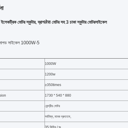
না
ইলেকট্রিক মোটর স্কুটার, ব্রাশलेस মোটর সহ 3 চাকা স্কুটার মোটরসাইকেল
 মোপড সাইকেল 1000W-5
1000W
1200w
≥350times
nsion
1730 * 540 * 880
কেন্দ্রীয় মোটর
সর্বনিম্ন, মানক দ্রুততম,
35 কিমির / ঘঃ