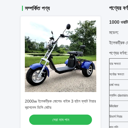
পণ্যের বর্ণ
সম্পর্কিত পণ্য
1000 ওয়াট 
মডেল:
ইলেকট্রিক
পণ্যের বর্ণনা:
হার ক্ষমতা
সর্বোচ্চ ক্ষমতা
চার্জ সময়
প্যাকিং demi
2000w ইলেকট্রিক মোপেড বাইক 3 হুইল ফ্যাট টায়ার
Moter
ব্রাশলেস ডিসি মোটর
রিভার্স গিয়ার
সেরা দাম পান
মান গতি