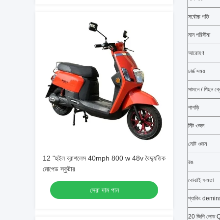
সর্বোচ্চ গতি
মান পরিসীমা
আরোহণ
চার্জ সময়
সামনে / পিছন ব্
পাগড়ি
নিট ওজন
মোট ওজন
12 "হুইল ব্রাশলেস 40mph 800 w 48v বৈদ্যুতিক
রঙ
মোপেড স্কুটার
বোঝাই ক্ষমতা
সেরা দাম পান
প্যাকিং demi
20 জিপি লোড