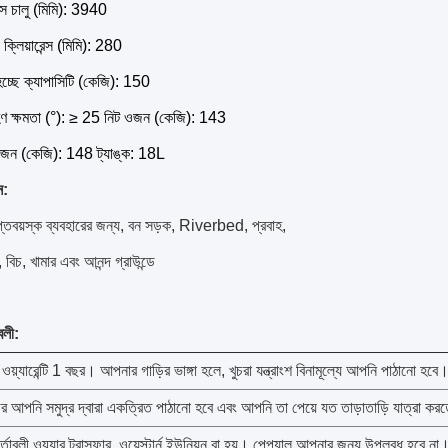
াস চালু (মিমি): 3940
 ক্লিয়ারেন্স (মিমি): 280
্ছে ক্যাপাসিটি (কেজি): 150
 ক্ষমতা (°): ≥ 25 নিট ওজন (কেজি): 143
জন (কেজি): 148 ট্যাঙ্ক: 18L
ন:
রাপ্তবয়স্ক ব্যবহারের জন্য, বন সড়ক, Riverbed, প্রবাহ,
 বিচ, খামার এবং আনন্দ গ্রাউন্ডে
বলী:
য়্যারেন্টি 1 বছর।
আপনার গাড়ির ভাঙ্গা হলে, খুচরা যন্ত্রাংশ বিনামূল্যে আপনি পাঠানো হবে
ির আপনি সমুদ্র দ্বারা একত্রিত পাঠানো হবে এবং আপনি তা পেয়ে যত তাড়াতাড়ি যাত্রা ক
র্তাবলী ওয়্যার ট্রান্সফার, ওয়েস্টার্ন ইউনিয়ন বা হয়।
পেপ্যাল ​​আপনার জন্য উপলব্ধ হবে না