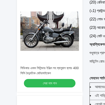
(20) রেডিয়
(২1) গ্রাউন্ড
(22) লোড হচ
(23) আরোহণ
(24) মোট ও
অ্যাপ্লিকেশ
শুধুমাত্র প্
মাউন্টেন রোড,
সিডিকার একক সিলিন্ডার ইঞ্জিন সহ ম্যানুয়াল ক্লাচ 400
সিসি বৈদ্যুতিক মোটরসাইকেল
লেনদেন শর্তা
সেরা দাম পান
আমাদের ও
এই গাড়
পেমেন্ট শ