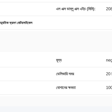
এল এক্স ডাব্লু এক্স এইচ (মিমি):
208
ৈদ্যুতিক ভ্রমণ মোটরসাইকেল
মূল্য
neg
ডেলিভারি সময়
20 দ
যোগানের ক্ষমতা
100