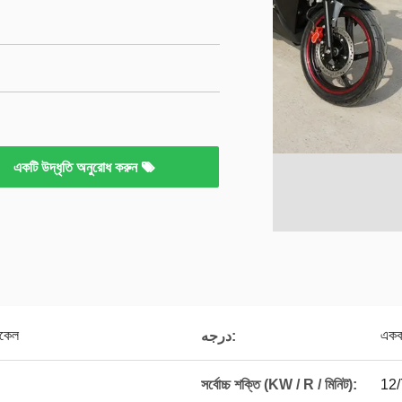
একটি উদ্ধৃতি অনুরোধ করুন
ইকেল
একক 
درجه:
সর্বোচ্চ শক্তি (KW / R / মিনিট):
12