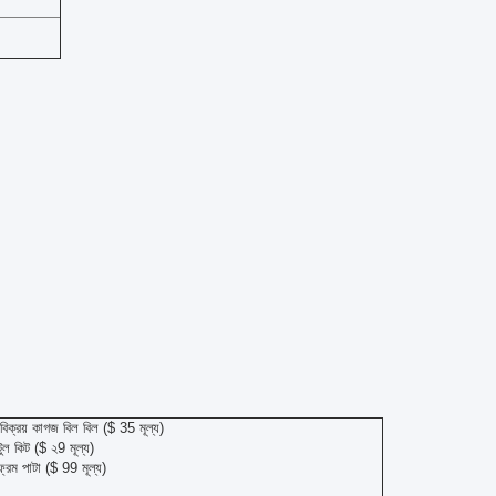
িক্রয় কাগজ বিল বিল ($ 35 মূল্য)
টুল কিট ($ ২9 মূল্য)
্রেম পাটা ($ 99 মূল্য)