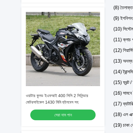
(8) তৈলাক্তক
(9) ইগনিশন
(10) সিস্টে
(11) ক্লাচ পদ
(12) গিয়ার্সি
(13) অদম্য
(14) ট্রান্স
(15) ফ্রন্ট / 
(16) সামনে 
ওয়াটার কুলড ইএফআই 400 সিসি 2 সিলিন্ডার
মোটরসাইকেল 1430 মিমি হুইলবেস সহ
(17) ব্যাট
(18) এল এক
সেরা দাম পান
(19) চাকা ব