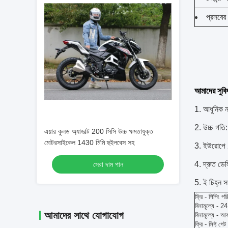
প্রসবের
আমাদের সুবি
1. আধুনিক নক
2. উচ্চ গতি:
এয়ার কুলড অ্যাডাল্ট 200 সিসি উচ্চ ক্ষমতাযুক্ত
মোটরসাইকেল 1430 মিমি হুইলবেস সহ
3. ইউরোপে 
4. দ্রুত ডেল
সেরা দাম পান
5. ই চিহ্ন সা
ফ্রি - শিপিং পর
বিনামূল্যে - 24
আমাদের সাথে যোগাযোগ
বিনামূল্যে - আ
ফ্রি - লিফ্ট গেট