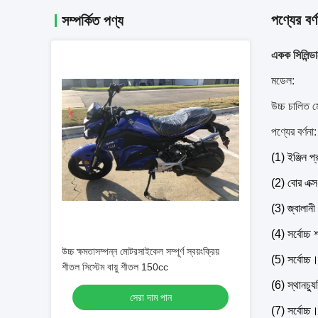
পণ্যের বর্ণ
সম্পর্কিত পণ্য
একক সিলিন্ড
মডেল:
উচ্চ চালিত
পণ্যের বর্ণনা:
(1) ইঞ্জিন প
(2) বোর এক্স
(3) জ্বালান
(4) সর্বোচ্
উচ্চ ক্ষমতাসম্পন্ন মোটরসাইকেল সম্পূর্ণ স্বয়ংক্রিয়
(5) সর্বোচ্চ
শীতল সিস্টেম বায়ু শীতল 150cc
(6) স্থানচ
সেরা দাম পান
(7) সর্বোচ্চ