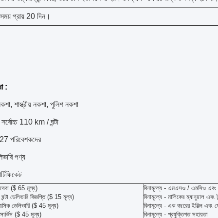
 সময় প্রায় 20 দিন।
ধা
:
শা, শাস্ত্রীয় নকশা, পুলিশ নকশা
 সর্বোচ্চ 110 km / ঘন্টা
27 পরিবেশকদের
িভারি পণ্য
র্টিফিকেট
িষেবা ($ 65 মূল্য)
বিনামূল্যে - এমএসও / এমসিও এবং ব
 ঘন্টা ডেলিভারি বিজ্ঞপ্তি ($ 15 মূল্য)
বিনামূল্যে - মালিকের ম্যানুয়াল এবং 
বাসিক ডেলিভারি ($ 45 মূল্য)
বিনামূল্যে - এক বছরের ইঞ্জিন এবং ফ
 সার্ভিস ($ 45 মূল্য)
বিনামূল্যে - প্রযুক্তিগত সহায়তা