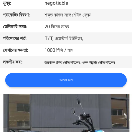
মূল্য:
negotiable
নিয়ন্ত্রণ
প্যাকেজিং বিবরণ:
শক্ত কাগজ সঙ্গে মেটাল ফ্রেম
যোগাযোগ
ডেলিভারি সময়:
20 দিনের মধ্যে
করুন
পরিশোধের শর্ত:
T/T, ওয়েস্টার্ন ইউনিয়ন,
যোগানের ক্ষমতা:
1000 পিসি / মাস
উদ্ধৃতির
লক্ষণীয় করা:
,
বৈদ্যুতিক চালিত মোটর সাইকেল
একক সিলিন্ডার মোটর সাইকেল
জন্য
আবেদন
ভালো দাম
সাইট
ম্যাপ
গোপনীয়তা