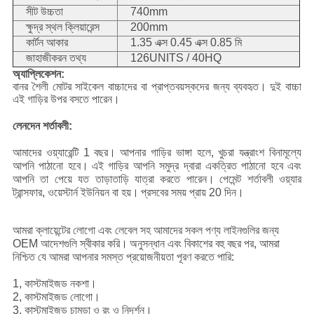
সীট উচ্চতা
740mm
ক্ষুদ্র স্থল ক্লিয়ারেন্স
200mm
কার্টন আকার
1.35 এক্স 0.45 এক্স 0.85 মি
জাহাজীকরন তথ্য
126UNITS / 40HQ
অ্যাপ্লিকেশন:
বানর শৈলী মোটর সাইকেল বাচ্চাদের বা প্রাপ্তবয়স্কদের জন্য ব্যবহৃত।
দুই বাচ্চা
এই গাড়ির উপর বসতে পারেন।
লেনদেন শর্তাবলী:
আমাদের ওয়্যারেন্টি 1 বছর।
আপনার গাড়ির ভাঙ্গা হলে, খুচরা যন্ত্রাংশ বিনামূল্যে
আপনি পাঠানো হবে।
এই গাড়ির আপনি সমুদ্র দ্বারা একত্রিত পাঠানো হবে এবং
আপনি তা পেয়ে যত তাড়াতাড়ি যাত্রা করতে পারেন।
পেমেন্ট শর্তাবলী ওয়্যার
ট্রান্সফার, ওয়েস্টার্ন ইউনিয়ন বা হয়।
প্রসবের সময় প্রায় 20 দিন।
আমরা ক্লায়েন্টের লোগো এবং লেবেল সহ আমাদের সকল পণ্য লাইনগুলির জন্য
OEM আদেশগুলি স্বীকার করি।
অনুসন্ধান এবং বিকাশের বহু বছর পর, আমরা
নিশ্চিত যে আমরা আপনার সমস্ত প্রয়োজনীয়তা পূরণ করতে পারি:
রাস্তা সাইকেল
হেলমেট
1, কাস্টমাইজড নকশা।
2, কাস্টমাইজড লোগো।
3, কাস্টমাইজড চামড়া ও রং ও নিদর্শন।