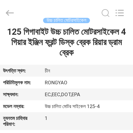
Shanghai
Rongyao
Vehicle
Co.,Ltd.
All
উচ্চ চালিত মোটরসাইকেল
Rights
Reserved.
125 গিগাবাইট উচ্চ চালিত মোটরসাইকেল 4
বাড়ি
গিয়ার ইঞ্জিন ফ্রন্ট ডিস্ক ব্রেক রিয়ার ড্রাম
পণ্য
ব্রেক
আমাদের
উৎপত্তি স্থল:
চীন
সম্পর্কে
পরিচিতিমুলক নাম:
RONGYAO
সাক্ষ্যদান:
EC,EEC,DOT,EPA
কারখানা
মডেল নম্বার:
উচ্চ চালিত মোটর সাইকেল 125-4
ভ্রমণ
ন্যূনতম চাহিদার
1
পরিমাণ:
মান