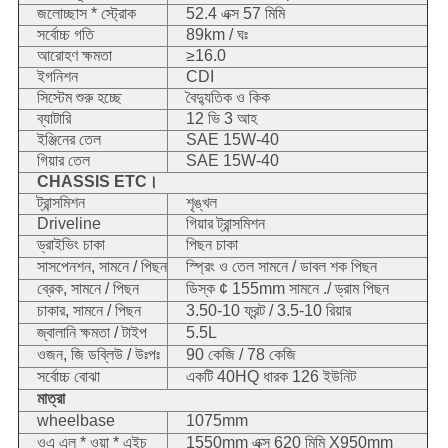
জলোচ্ছাস * স্ট্রোক
52.4 এক্স 57 মিমি
সর্বোচ্চ গতি
89km / ঘঃ
আরোহণ ক্ষমতা
≥16.0
ইগনিশন
CDI
সিস্টেম শুরু হচ্ছে
বৈদ্যুতিক ও কিক
ব্যাটারি
12 ভি 3 আহ
ইঞ্জিনের তেল
SAE 15W-40
গিয়ার তেল
SAE 15W-40
CHASSIS ETC।
ট্রান্সমিশন
শৃঙ্খল
Driveline
গিয়ার ট্রান্সমিশন
ড্রাইভিং চাকা
পিছন চাকা
সাসপেনশন, সামনে / পিছন
স্প্রিং ও তেল সামনে / ডাবল শক পিছন
ব্রেক, সামনে / পিছন
ডিস্ক ¢ 155mm সামনে ./ ড্রাম পিছন
চাকার, সামনে / পিছন
3.50-10 ফ্রন্ট / 3.5-10 রিয়ার
জ্বালানি ক্ষমতা / টাইপ
5.5L
ওজন, জি ডব্লিউ / উঃপঃ
90 কেজি / 78 কেজি
সর্বোচ্চ বোঝা
একটি 40HQ ধারক 126 ইউনিট
মাত্রা
wheelbase
1075mm
ওএ এল * ওয়া * এইচ
1550mm এক্স 620 মিমি X950mm