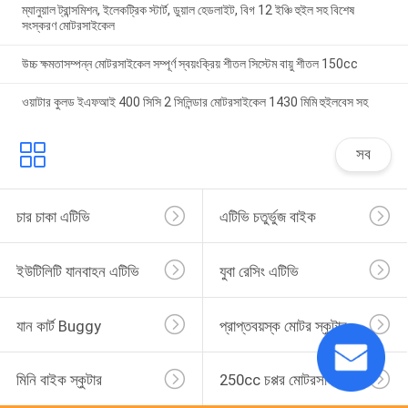
ম্যানুয়াল ট্রান্সমিশন, ইলেকট্রিক স্টার্ট, ডুয়াল হেডলাইট, বিগ 12 ইঞ্চি হুইল সহ বিশেষ
সংস্করণ মোটরসাইকেল
উচ্চ ক্ষমতাসম্পন্ন মোটরসাইকেল সম্পূর্ণ স্বয়ংক্রিয় শীতল সিস্টেম বায়ু শীতল 150cc
ওয়াটার কুলড ইএফআই 400 সিসি 2 সিলিন্ডার মোটরসাইকেল 1430 মিমি হুইলবেস সহ
সব
চার চাকা এটিভি
এটিভি চতুর্ভুজ বাইক
ইউটিলিটি যানবাহন এটিভি
যুবা রেসিং এটিভি
যান কার্ট Buggy
প্রাপ্তবয়স্ক মোটর স্কুটার
মিনি বাইক স্কুটার
250cc চপ্পর মোটরসাইকেল