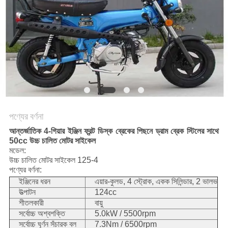
নীতি
পণ্যের বর্ণনা
আন্তর্জাতিক 4-গিয়ার ইঞ্জিন ফ্রন্ট ডিস্ক ব্রেকের পিছনে ড্রাম ব্রেক স্টিলের সাথে
50cc উচ্চ চালিত মোটর সাইকেল
মডেল:
উচ্চ চালিত মোটর সাইকেল 125-4
পণ্যের বর্ণনা:
ইঞ্জিনের ধরন
এয়ার-কুলড, 4 স্ট্রোক, একক সিলিন্ডার, 2 ভালভ
উত্পাটন
124cc
শীতলকারী
বায়ু
সর্বোচ্চ অশ্বশক্তি
5.0kW / 5500rpm
সর্বোচ্চ ঘূর্ণন সঁচারক বল
7.3Nm / 6500rpm