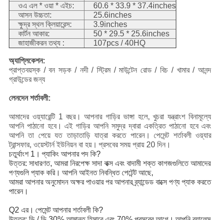
ওএ এল * ওয়া * এইচ:
60.6 * 33.9 * 37.4inches
আসন উচ্চতা:
25.6inches
ক্ষুদ্র স্থল ক্লিয়ারেন্স:
3.9inches
কার্টন আকার:
50 * 29.5 * 25.6inches
জাহাজীকরন তথ্য :
107pcs / 40HQ
অ্যাপ্লিকেশন:
প্রাপ্তবয়স্ক / বন সড়ক / নদী / স্ট্রিম /
মাউন্টেন রোড / বিচ / খামার / আনন্দ
গ্রাউন্ডের জন্য
লেনদেন শর্তাবলী:
আমাদের ওয়্যারেন্টি 1 বছর।
আপনার গাড়ির ভাঙ্গা হলে, খুচরা যন্ত্রাংশ বিনামূল্যে
আপনি পাঠানো হবে।
এই গাড়ির আপনি সমুদ্র দ্বারা একত্রিত পাঠানো হবে এবং
আপনি তা পেয়ে যত তাড়াতাড়ি যাত্রা করতে পারেন।
পেমেন্ট শর্তাবলী ওয়্যার
ট্রান্সফার, ওয়েস্টার্ন ইউনিয়ন বা হয়।
প্রসবের সময় প্রায় 20 দিন।
চতুর্থাংশ 1।
প্যাকিং আপনার পদ কি?
উত্তর: সাধারণত, আমরা নিরপেক্ষ সাদা বাক্স এবং বাদামী শক্ত কাগজগুলিতে আমাদের
পণ্যগুলি প্যাক করি।
আপনি আইনত নিবন্ধিত পেটেন্ট আছে,
আমরা আপনার অনুমোদন অক্ষর পাওয়ার পর আপনার ব্র্যান্ডেড বাক্সে পণ্য প্যাক করতে
পারেন।
Q2 এর।
পেমেন্ট আপনার শর্তাবলী কি?
উত্তর: ডি / ডি 30% আমানত হিসাবে এবং 70% প্রসবের আগে।
আপনি ব্যালেন্স