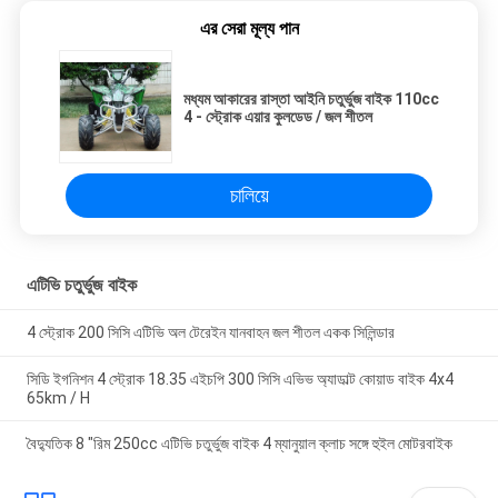
এর সেরা মূল্য পান
মধ্যম আকারের রাস্তা আইনি চতুর্ভুজ বাইক 110cc
4 - স্ট্রোক এয়ার কুলডেড / জল শীতল
চালিয়ে
এটিভি চতুর্ভুজ বাইক
4 স্ট্রোক 200 সিসি এটিভি অল টেরেইন যানবাহন জল শীতল একক সিলিন্ডার
সিডি ইগনিশন 4 স্ট্রোক 18.35 এইচপি 300 সিসি এভিভ অ্যাডাল্ট কোয়াড বাইক 4x4
65km / H
বৈদ্যুতিক 8 "রিম 250cc এটিভি চতুর্ভুজ বাইক 4 ম্যানুয়াল ক্লাচ সঙ্গে হুইল মোটরবাইক