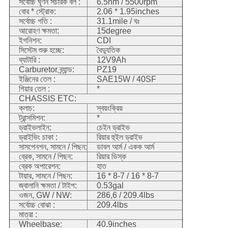
সর্বোচ্চ ঘূর্ণন সঁচারক বল :
6.5nm / 5500rpm
বোর * স্ট্রোক:
2.06 * 1.95inches
সর্বোচ্চ গতি :
31.1mile / ঘঃ
আরোহণ ক্ষমতা:
15degree
ইগনিশন:
CDI
সিস্টেম শুরু হচ্ছে:
বৈদ্যুতিক
ব্যাটারি :
12V9Ah
Carburetor ব্র্যান্ড:
PZ19
ইঞ্জিনের তেল :
SAE15W / 40SF
গিয়ার তেল :
*
CHASSIS ETC:
ক্লাচ:
স্বয়ংক্রিয়
ট্রান্সমিশন:
*
ড্রাইভলাইন:
চেইন ড্রাইভ
ড্রাইভিং চাকা :
রিয়ার হুইল ড্রাইভ
সাসপেনশন, সামনে / পিছন:
ডাবল আর্ম / একক আর্ম
ব্রেক, সামনে / পিছন:
রিয়ার ডিস্ক
ব্রেক অপারেশন:
হাত
টায়ার, সামনে / পিছন:
16 * 8-7 / 16 * 8-7
জ্বালানি ক্ষমতা / টাইপ:
0.53gal
ওজন, GW / NW:
286,6 / 209.4lbs
সর্বোচ্চ বোঝা :
209.4lbs
মাত্রা :
Wheelbase:
40.9inches