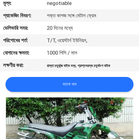
মূল্য:
negotiable
নিয়ন্ত্রণ
প্যাকেজিং বিবরণ:
শক্ত কাগজ সঙ্গে মেটাল ফ্রেম
যোগাযোগ
ডেলিভারি সময়:
20 দিনের মধ্যে
করুন
পরিশোধের শর্ত:
T/T, ওয়েস্টার্ন ইউনিয়ন,
যোগানের ক্ষমতা:
1000 পিসি / মাস
উদ্ধৃতির
লক্ষণীয় করা:
,
রাস্তা চতুর্ভুজ বাইক বন্ধ
প্রাপ্তবয়স্ক চতুর্থাংশ বাইক
জন্য
আবেদন
ভালো দাম
সাইট
ম্যাপ
গোপনীয়তা