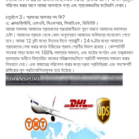
পরিশোধ করার আগে আমরা আপনাকে পণ্য এবং প্যাকেজগুলির ফটোগুলি দেখাব।
চতুর্থাংশ 3।
প্রসবের আপনার পদ কি?
এ: এক্সডব্লিউবি, এফওবি, সিএফআর, সিআইএফ, ডিডিইউ।
আমরা সবসময় আমাদের গ্রাহকদের প্রয়োজনীয়তা পূরণ করতে আমাদের যথাসাধ্য
চেষ্টা।
আমাদের গ্রাহক থেকে কোন অনুসন্ধান আমাদের অবিলম্বে মনোযোগ পেতে
হবে।
আমরা 12 ঘন্টা মধ্যে উত্তর দিতে গ্যারান্টি।
24 ঘণ্টার মধ্যে আমাদের
গ্রাহকদের সেবা করার জন্য ইজিয়ের প্রথম শ্রেণীর বিভাগ রয়েছে। কোম্পানিটি
শতকরা সাড়া জবাব সহ 100% সমস্যার সমাধান, এবং কঠোর সংগঠন এবং তত্ত্বাবধান
ব্যবস্থার অধীনে বিস্তারিত কাজের পরিকল্পনাগুলিতে প্রতিটি সমস্যার সমাধান করার
নিশ্চয়তা দেয়।
এবং বাজারের পরিবেশন করার জন্য দ্রুত প্রতিক্রিয়া এবং পদক্ষেপটি
রাঙ্গিয়োর মূল প্রতিযোগিতামূলক হয়ে উঠেছে।