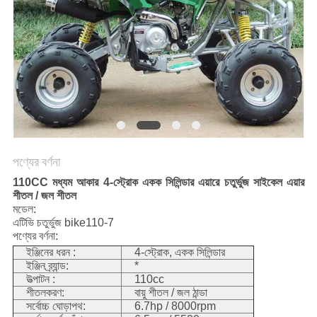
নীতি
পণ্যের বর্ণনা
110CC মধ্যম আকার 4-স্ট্রোক একক সিলিন্ডার এয়ারে চতুর্ভুজ সাইকেল এয়ার
শীতল / জল শীতল
মডেল:
এটিভি চতুর্ভুজ bike110-7
পণ্যের বর্ণনা:
ইঞ্জিনের ধরন :
4-স্ট্রোক, একক সিলিন্ডার
ইঞ্জিন ব্র্যান্ড:
*
উত্পাটন :
110cc
শীতলকরণ:
বায়ু শীতল / জল ঠান্ডা
সর্বোচ্চ ঘোড়াপথ:
6.7hp / 8000rpm