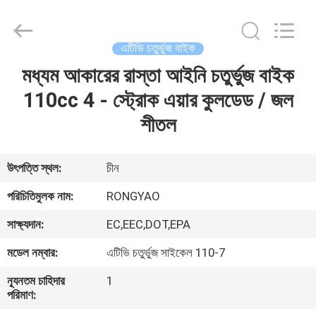
Shanghai
Rongyao
Vehicle
Co.,Ltd.
All
এটিভি চতুর্ভুজ বাইক
Rights
Reserved.
মধ্যম আকারের রাস্তা আইনি চতুর্ভুজ বাইক
বাড়ি
110cc 4 - স্ট্রোক এয়ার কুলডেড / জল
পণ্য
শীতল
আমাদের
উৎপত্তি স্থল:
চীন
সম্পর্কে
পরিচিতিমুলক নাম:
RONGYAO
সাক্ষ্যদান:
EC,EEC,DOT,EPA
কারখানা
মডেল নম্বার:
এটিভি চতুর্ভুজ সাইকেল 110-7
ভ্রমণ
ন্যূনতম চাহিদার
1
পরিমাণ:
মান