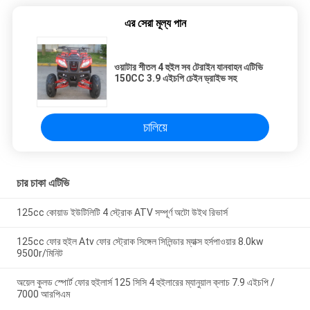
এর সেরা মূল্য পান
ওয়াটার শীতল 4 হুইল সব টেরাইন যানবাহন এটিভি
150CC 3.9 এইচপি চেইন ড্রাইভ সহ
চালিয়ে
চার চাকা এটিভি
125cc কোয়াড ইউটিলিটি 4 স্ট্রোক ATV সম্পূর্ণ অটো উইথ রিভার্স
125cc ফোর হুইল Atv ফোর স্ট্রোক সিঙ্গেল সিলিন্ডার ম্যাক্স হর্সপাওয়ার 8.0kw
9500r/মিনিট
অয়েল কুলড স্পোর্ট ফোর হুইলার্স 125 সিসি 4 হুইলারের ম্যানুয়াল ক্লাচ 7.9 এইচপি /
7000 আরপিএম