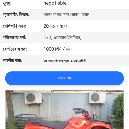
মূল্য:
negotiable
নিয়ন্ত্রণ
প্যাকেজিং বিবরণ:
শক্ত কাগজ সঙ্গে মেটাল ফ্রেম
যোগাযোগ
ডেলিভারি সময়:
20 দিনের মধ্যে
করুন
পরিশোধের শর্ত:
T/T, ওয়েস্টার্ন ইউনিয়ন,
যোগানের ক্ষমতা:
1000 পিসি / মাস
উদ্ধৃতির
লক্ষণীয় করা:
,
চার চাকা মোটরসাইকেল
4 চাকা এভিভি
জন্য
আবেদন
ভালো দাম
সাইট
ম্যাপ
গোপনীয়তা