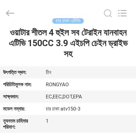
Shanghai
Rongyao
Vehicle
Co.,Ltd.
All
চার চাকা এটিভি
Rights
Reserved.
ওয়াটার শীতল 4 হুইল সব টেরাইন যানবাহন
বাড়ি
এটিভি 150CC 3.9 এইচপি চেইন ড্রাইভ
পণ্য
সহ
আমাদের
উৎপত্তি স্থল:
চীন
সম্পর্কে
পরিচিতিমুলক নাম:
RONGYAO
সাক্ষ্যদান:
EC,EEC,DOT,EPA
কারখানা
মডেল নম্বার:
চার চাকা atv150-3
ভ্রমণ
ন্যূনতম চাহিদার
1
পরিমাণ:
মান