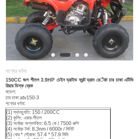
নীতি
পণ্যের বর্ণনা
150CC জল শীতল 3.9HP চেইন ড্রাইভ ফ্রন্ট ড্রাম রেैक চার চাকা এটিভি
রিয়ার ডিস্ক ব্রেক
মডেল:
চার চাকা atv150-3
পণ্যের বর্ণনা:
(1) স্থানচ্যুতি: 150 / 200CC
(2) কুলিং: এয়ার-শীতল
(3) সর্বোচ্চ অশ্বশক্তি: 6.5 কে / 7500 রুপি
(4) সর্বোচ্চ টর্ক: 8.3nm / 6000r / মিনিট
(5) বোর * স্ট্রোক: 57.4 * 57.9 মিমি