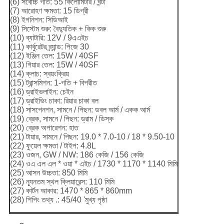
(6) সর্বোচ্চ গতি: 55 কিলোমিটার / ঘন্টা
(7) আরোহণ ক্ষমতা: 15 ডিগ্রী
(8) ইগনিশন: সিডিআই
(9) সিস্টেম শুরু: বৈদ্যুতিক + কিক শুরু
(10) ব্যাটারি: 12V / 9এএইচ
(11) কার্বুরেটর ব্র্যান্ড: পিজে 30
(12) ইঞ্জিন তেল: 15W / 40SF
(13) গিয়ার তেল: 15W / 40SF
(14) ক্লাচ: স্বয়ংক্রিয়
(15) ট্রান্সমিশন: 1-গতি + বিপরীত
(16) ড্রাইভলাইন: চেইন
(17) ড্রাইভিং চাকা: রিয়ার চাকা বল
(18) সাসপেনশন, সামনে / পিছন: ডবল আর্ম / একক আর্ম
(19) ব্রেক, সামনে / পিছন: ড্রাম / ডিস্ক
(20) ব্রেক অপারেশন: হাত
(21) টায়ার, সামনে / পিছন: 19.0 * 7.0-10 / 18 * 9.50-10
(22) ফুয়েল ক্ষমতা / টাইপ: 4.8L
(23) ওজন, GW / NW: 186 কেজি / 156 কেজি
(24) ওএ এল এল * ওয়া * এইচ / 1730 * 1170 * 1140 মিমি
(25) আসন উচ্চতা: 850 মিমি
(26) ন্যূনতম স্থল ক্লিয়ারেন্স: 110 মিমি
(27) কার্টন আকার: 1470 * 865 * 860mm
(28) শিপিং তথ্য .: 45/40 'মুখ্য পৃষ্ঠা