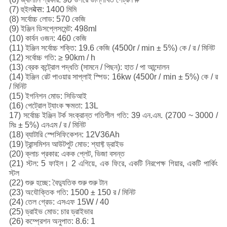
(7) হুইলबेस: 1400 মিমি
(8) সর্বোচ্চ লোড: 570 কেজি
(9) ইঞ্জিন ডিসপ্লেসমেন্ট: 498ml
(10) কার্বন ওজন: 460 কেজি
(11) ইঞ্জিন সর্বোচ্চ শক্তি: 19.6 কেজি (4500r / min ± 5%) কে / র / মিনিট
(12) সর্বোচ্চ গতি: ≥ 90km / h
(13) ব্রেক কন্ট্রোল পদ্ধতি (সামনে / পিছন): হাত / পা আন্দোলন
(14) ইঞ্জিন রেট পাওয়ার সাপ্লাই স্পিড: 16kw (4500r / min ± 5%) কে / র
/ মিনিট
(15) ইগনিশন মোড: সিডিআই
(16) পেট্রোল ট্যাংক ক্ষমতা: 13L
17) সর্বোচ্চ ইঞ্জিন টর্ক সংক্রান্ত গতিশীল গতি: 39 এন.এম. (2700 ~ 3000 /
মিঃ ± 5%) এনএম / র / মিনিট
(18) ব্যাটারি স্পেসিফিকেশন: 12V36Ah
(19) ট্রান্সমিশন আউটপুট মোড: শ্যাফ্ট ড্রাইভ
(20) ক্লাচ প্রকার: একক প্লেট, ভিজা বসন্ত
(21) স্টল: 5 ফাইল।
2 এগিয়ে, এক ফিরে, একটি নিরপেক্ষ গিয়ার, একটি পার্কিং
স্টল
(22) শুরু হচ্ছে: বৈদ্যুতিক শুরু শুরু টান
(23) অযৌক্তিক গতি: 1500 ± 150 র / মিনিট
(24) তেল গ্রেড: এসএফ 15W / 40
(25) ড্রাইভ মোড: চার ড্রাইভার
(26) কম্প্রেশন অনুপাত: 8.6: 1