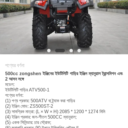
নীতি
পণ্যের বর্ণনা
500cc zongshen ইঞ্জিনের ইউটিলিটি গাড়ির ইঞ্জিন ম্যানুয়াল ট্রান্সমিশন এবং
2 আসন সঙ্গে
মডেল:
ইউটিলিটি গাড়ির ATV500-1
পণ্যের বর্ণনা:
(1) পণ্য প্রকার: 500ATV বা ট্র্যাক করা গাড়ির
(2) ইঞ্জিন মোড: ZS500ST-2
(3) সামগ্রিক মাত্রা: (L × W × H) 2085 * 1200 * 1274 মিমি
(4) ইঞ্জিন প্রকার: জল-শীতল 500CC ম্যানুয়াল;
(5) একক সিলিন্ডার: চার স্ট্রোক;
(6) জ্বালানি প্রকার: 90 উপরে উল্লিখিত পেট্রল #