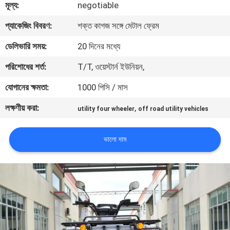
মূল্য:
negotiable
নিয়ন্ত্রণ
প্যাকেজিং বিবরণ:
শক্ত কাগজ সঙ্গে মেটাল ফ্রেম
যোগাযোগ
ডেলিভারি সময়:
20 দিনের মধ্যে
করুন
পরিশোধের শর্ত:
T/T, ওয়েস্টার্ন ইউনিয়ন,
যোগানের ক্ষমতা:
1000 পিসি / মাস
উদ্ধৃতির
লক্ষণীয় করা:
,
utility four wheeler
off road utility vehicles
জন্য
আবেদন
ভালো দাম
সাইট
ম্যাপ
গোপনীয়তা