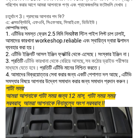
পরিশোধ করার আগে আমরা আপনাকে
পণ্য এবং প্যাকেজগুলির ফটোগুলি দেখাব
।
চতুর্থাংশ 3।
প্রসবের আপনার পদ কি?
এ: এক্সডব্লিউবি, এফওবি, সিএফআর, সিআইএফ, ডিডিইউ।
কোম্পানির তথ্য;
1. এটিভির সমস্ত ফ্রেম 2.5 মিমি সিমलेस স্টিল পাইপ লিগ্ট চাপ ঢালাই,
আমাদের কারখানা workeshop.reliable এবং স্থায়িত্ব দ্বারা উত্পাদন
ব্যবহার করা হয়।
2. এটিভি ইঞ্জিনটি আসল ইঞ্জিন ফ্যাক্টরি থেকে এসেছে।
সংস্কার ইঞ্জিন না।
3. প্রতিটি
এটিভি কারখানা থেকে বেরিয়ে আসছে,
সব কঠোর ড্রাইভ পরীক্ষার
মাধ্যমে যেতে হবে।
প্রতিটি এটিভি মানের নিশ্চিত করতে।
4. আমাদের
বিক্রয়োত্তর সেবা
করার জন্য
একটি
পেশাগত দল আছে
,
এটিভি
সমস্যার বিষয়ে আপনার উদ্বেগ সমাধান করার জন্য সমাধান প্রদান করুন।
পাটা সময়
আমরা আপনাকে পাটা সময় জন্য 12 মাস, পাটা সময় সময়
সরবরাহ, আমরা আপনাকে বিনামূল্যে অংশ সরবরাহ !!