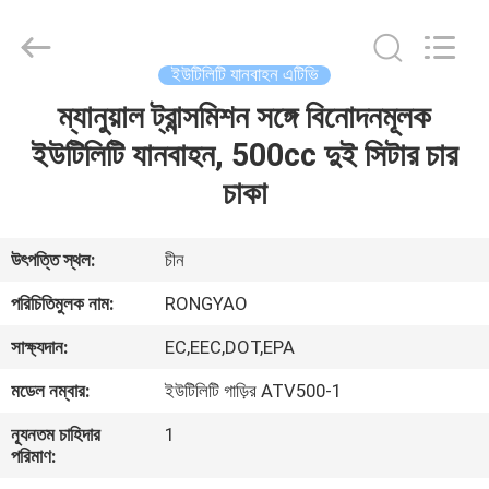
Shanghai
Rongyao
Vehicle
Co.,Ltd.
All
ইউটিলিটি যানবাহন এটিভি
Rights
Reserved.
ম্যানুয়াল ট্রান্সমিশন সঙ্গে বিনোদনমূলক
বাড়ি
ইউটিলিটি যানবাহন, 500cc দুই সিটার চার
পণ্য
চাকা
আমাদের
উৎপত্তি স্থল:
চীন
সম্পর্কে
পরিচিতিমুলক নাম:
RONGYAO
সাক্ষ্যদান:
EC,EEC,DOT,EPA
কারখানা
মডেল নম্বার:
ইউটিলিটি গাড়ির ATV500-1
ভ্রমণ
ন্যূনতম চাহিদার
1
পরিমাণ:
মান