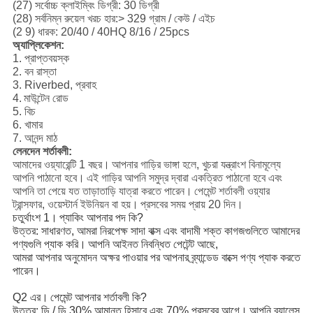
(27) সর্বোচ্চ ক্লাইম্বিং ডিগ্রী: 30 ডিগ্রী
(28) সর্বনিম্ন রুয়েল খরচ হার:> 329 গ্রাম / কেউ / এইচ
(2 9) ধারক: 20/40 / 40HQ 8/16 / 25pcs
অ্যাপ্লিকেশন:
1. প্রাপ্তবয়স্ক
2. বন রাস্তা
3. Riverbed, প্রবাহ
4.
মাউন্টেন রোড
5. বিচ
6. খামার
7. আনন্দ মাঠ
লেনদেন শর্তাবলী:
আমাদের ওয়্যারেন্টি 1 বছর।
আপনার গাড়ির ভাঙ্গা হলে, খুচরা যন্ত্রাংশ বিনামূল্যে
আপনি পাঠানো হবে।
এই গাড়ির আপনি সমুদ্র দ্বারা একত্রিত পাঠানো হবে এবং
আপনি তা পেয়ে যত তাড়াতাড়ি যাত্রা করতে পারেন।
পেমেন্ট শর্তাবলী ওয়্যার
ট্রান্সফার, ওয়েস্টার্ন ইউনিয়ন বা হয়।
প্রসবের সময় প্রায় 20 দিন।
চতুর্থাংশ 1।
প্যাকিং আপনার পদ কি?
উত্তর: সাধারণত, আমরা নিরপেক্ষ সাদা বাক্স এবং বাদামী শক্ত কাগজগুলিতে আমাদের
পণ্যগুলি প্যাক করি।
আপনি আইনত নিবন্ধিত পেটেন্ট আছে,
আমরা আপনার অনুমোদন অক্ষর পাওয়ার পর আপনার ব্র্যান্ডেড বাক্সে পণ্য প্যাক করতে
পারেন।
Q2 এর।
পেমেন্ট আপনার শর্তাবলী কি?
উত্তর: ডি / ডি 30% আমানত হিসাবে এবং 70% প্রসবের আগে।
আপনি ব্যালেন্স