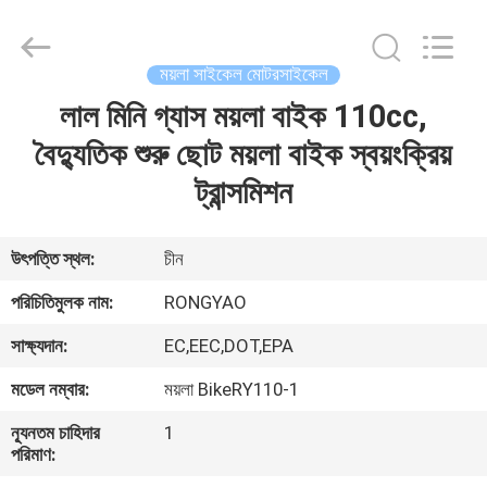
Shanghai
Rongyao
Vehicle
Co.,Ltd.
All
ময়লা সাইকেল মোটরসাইকেল
Rights
Reserved.
লাল মিনি গ্যাস ময়লা বাইক 110cc,
বাড়ি
বৈদ্যুতিক শুরু ছোট ময়লা বাইক স্বয়ংক্রিয়
পণ্য
ট্রান্সমিশন
আমাদের
উৎপত্তি স্থল:
চীন
সম্পর্কে
পরিচিতিমুলক নাম:
RONGYAO
সাক্ষ্যদান:
EC,EEC,DOT,EPA
কারখানা
মডেল নম্বার:
ময়লা BikeRY110-1
ভ্রমণ
ন্যূনতম চাহিদার
1
পরিমাণ:
মান