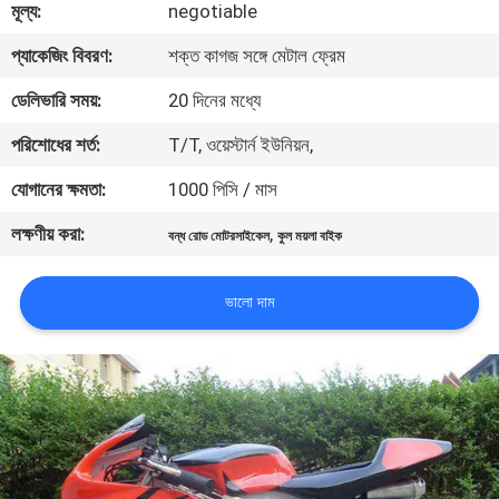
মূল্য:
negotiable
নিয়ন্ত্রণ
প্যাকেজিং বিবরণ:
শক্ত কাগজ সঙ্গে মেটাল ফ্রেম
যোগাযোগ
ডেলিভারি সময়:
20 দিনের মধ্যে
করুন
পরিশোধের শর্ত:
T/T, ওয়েস্টার্ন ইউনিয়ন,
যোগানের ক্ষমতা:
1000 পিসি / মাস
উদ্ধৃতির
লক্ষণীয় করা:
,
বন্ধ রোড মোটরসাইকেল
কুল ময়লা বাইক
জন্য
আবেদন
ভালো দাম
সাইট
ম্যাপ
গোপনীয়তা