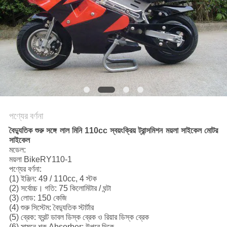
নীতি
পণ্যের বর্ণনা
বৈদ্যুতিক শুরু সঙ্গে লাল মিনি 110cc স্বয়ংক্রিয় ট্রান্সমিশন ময়লা সাইকেল মোটর
সাইকেল
মডেল:
ময়লা BikeRY110-1
পণ্যের বর্ণনা:
(1) ইঞ্জিন: 49 / 110cc, 4 স্টক
(2) সর্বোচ্চ।
গতি: 75 কিলোমিটার / ঘন্টা
(3) লোড: 150 কেজি
(4) শুরু সিস্টেম: বৈদ্যুতিক স্টার্টার
(5) ব্রেক: ফ্রন্ট ডাবল ডিস্ক ব্রেক ও রিয়ার ডিস্ক ব্রেক
(6) সামনে শক Absorber: উপরে দিকে