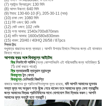
(7) গ্রাউন্ড ক্লিয়ারেন্স: 130 মিমি
(8) আসন উচ্চতা: 640 মিমি
(9) টায়ার: 130-60-10 (F), 205-30-11 (আর)
(10) চাকা বেস: 1080 মিমি
(11) নিট ওজন: 90 কেজি
(12) মোট ওজন: 102 কেজি
(13) পণ্য আকার: 1540x700x870mm
(14) কার্টন আকার: 1600x580x830mm
(15) ধারক: 20/40 / 40HQ 26/58 / 87pcs
বিক্রয় বিন্দু:
শুধুমাত্র বাচ্চাদের জন্য ব্যবহৃত।
আপনি উপহার হিসাবে শিশুদের জন্য এই যানবাহন
কিনতে পারেন।
আপনার ক্রয় সঙ্গে বিনামূল্যে আইটেম:
ফ্রি
লিফটগেট সার্ভিস
(অন্য কোম্পানিগুলি এই পরিষেবাটির জন্য অতিরিক্ত $
75 চার্জ করতে পারে!)
ফ্রি
ব্যবহারকারী ম্যানুয়াল হ্যান্ডবুক
বিনামূল্যে
টুল খেলনা
বিনামূল্যে
ডেলিভারি বিজ্ঞপ্তি
যদি আপনি আমাদের তুলনায়
বাজারে আমাদের খুব প্রতিযোগিতামূলক মূল্য রয়েছে,
সস্তা মূল্য সহ অনুরূপ পণ্য খুঁজে পেয়ে থাকেন তবে আমাদের মূল্য মেলা গ্যারান্টির
জন্য আমাদের বিক্রয় প্রতিনিধিদের সাথে যোগাযোগ বিনা দ্বিধায় করুন।
আপনি
আমাদের মূল্য সন্তুষ্ট হতে গ্যারান্টি।