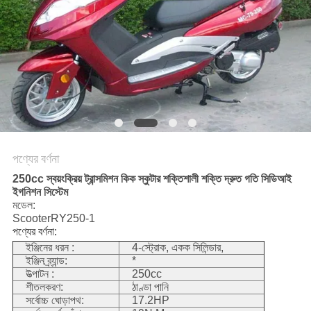
নীতি
পণ্যের বর্ণনা
250cc স্বয়ংক্রিয় ট্রান্সমিশন কিক স্কুটার শক্তিশালী শক্তি দ্রুত গতি সিডিআই
ইগনিশন সিস্টেম
মডেল:
ScooterRY250-1
পণ্যের বর্ণনা:
ইঞ্জিনের ধরন :
4-স্ট্রোক, একক সিলিন্ডার,
ইঞ্জিন ব্র্যান্ড:
*
উত্পাটন :
250cc
শীতলকরণ:
ঠাণ্ডা পানি
সর্বোচ্চ ঘোড়াপথ:
17.2HP