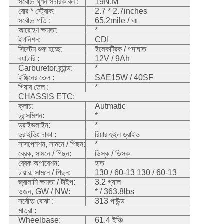
সর্বোচ্চ ঘূর্ণন সঁচারক বল :
19N.M
বোর * স্ট্রোক:
2.7 * 2.7inches
সর্বোচ্চ গতি :
65.2mile / ঘঃ
আরোহণ ক্ষমতা:
*
ইগনিশন:
CDI
সিস্টেম শুরু হচ্ছে:
ইলেকট্রিক / পদাঘাত
ব্যাটারি :
12V / 9Ah
Carburetor ব্র্যান্ড:
*
ইঞ্জিনের তেল :
SAE15W / 40SF
গিয়ার তেল :
*
CHASSIS ETC:
ক্লাচ:
Autmatic
ট্রান্সমিশন:
*
ড্রাইভলাইন:
*
ড্রাইভিং চাকা :
রিয়ার হুইল ড্রাইভ
সাসপেনশন, সামনে / পিছন:
*
ব্রেক, সামনে / পিছন:
ডিস্ক / ডিস্ক
ব্রেক অপারেশন:
হাত
টায়ার, সামনে / পিছন:
130 / 60-13 130 / 60-13
জ্বালানি ক্ষমতা / টাইপ:
3.2 গ্যাল
ওজন, GW / NW:
* / 363.8lbs
সর্বোচ্চ বোঝা :
313 পাউন্ড
মাত্রা :
Wheelbase:
61.4 ইঞ্চি