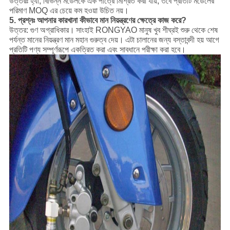
উত্তরঃ হ্যাঁ, বিভিন্ন মডেলকে এক পাত্রে মিশ্রিত করা যায়, তবে প্রতিটি মডেলের
পরিমাণ MOQ এর চেয়ে কম হওয়া উচিত নয়।
5. প্রশ্নঃ আপনার কারখানা কীভাবে মান নিয়ন্ত্রণের ক্ষেত্রে কাজ করে?
উত্তর: গুণ অগ্রাধিকার।
সাংহাই RONGYAO মানুষ খুব শীঘ্রই শুরু থেকে শেষ
পর্যন্ত মানের নিয়ন্ত্রণ মান মহান গুরুত্ব দেয়।
এটা চালানের জন্য বস্তাবন্দী হয় আগে
প্রতিটি পণ্য সম্পূর্ণরূপে একত্রিত করা এবং সাবধানে পরীক্ষা করা হবে।