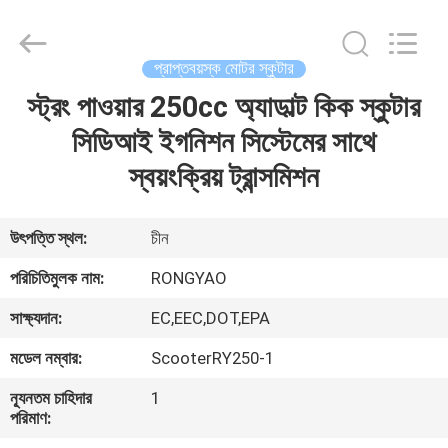
Shanghai
Rongyao
Vehicle
Co.,Ltd.
All
প্রাপ্তবয়স্ক মোটর স্কুটার
Rights
Reserved.
স্ট্রং পাওয়ার 250cc অ্যাডাল্ট কিক স্কুটার
বাড়ি
সিডিআই ইগনিশন সিস্টেমের সাথে
পণ্য
স্বয়ংক্রিয় ট্রান্সমিশন
আমাদের
উৎপত্তি স্থল:
চীন
সম্পর্কে
পরিচিতিমুলক নাম:
RONGYAO
সাক্ষ্যদান:
EC,EEC,DOT,EPA
কারখানা
মডেল নম্বার:
ScooterRY250-1
ভ্রমণ
ন্যূনতম চাহিদার
1
পরিমাণ:
মান