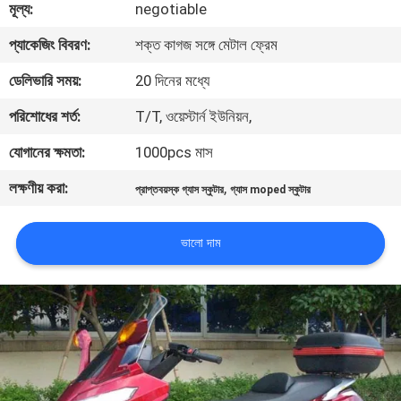
মূল্য:
negotiable
নিয়ন্ত্রণ
প্যাকেজিং বিবরণ:
শক্ত কাগজ সঙ্গে মেটাল ফ্রেম
যোগাযোগ
ডেলিভারি সময়:
20 দিনের মধ্যে
করুন
পরিশোধের শর্ত:
T/T, ওয়েস্টার্ন ইউনিয়ন,
যোগানের ক্ষমতা:
1000pcs মাস
উদ্ধৃতির
লক্ষণীয় করা:
,
প্রাপ্তবয়স্ক গ্যাস স্কুটার
গ্যাস moped স্কুটার
জন্য
আবেদন
ভালো দাম
সাইট
ম্যাপ
গোপনীয়তা