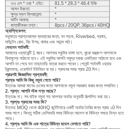
ওএ এল * ওয়া * এইচ:
81.5 * 28.3 * 48.4 ইঞ্চি
আসন উচ্চতা:
*
ক্ষুদ্র স্থল ক্লিয়ারেন্স:
*
কার্টন আকার:
*
জাহাজীকরন তথ্য :
8pcs / 20QP, 36pcs / 40HQ
অ্যাপ্লিকেশন:
শুধুমাত্র প্রাপ্তবয়স্ক ব্যবহারের জন্য, বন সড়ক, Riverbed, প্রবাহ,
মাউন্টেন রোড, বিচ উপর, খামার এবং আনন্দ মাঠ।
লেনদেন শর্তাবলী:
আমাদের ওয়্যারেন্টি 1 বছর।
আপনার স্কুটার ভাঙ্গা হলে, খুচরা যন্ত্রাংশ আপনাকে
বিনামূল্যে পাঠানো হবে।
এই স্কুটার আপনি সমুদ্র দ্বারা একত্রিত পাঠানো হবে এবং
আপনি তা পেয়ে যত তাড়াতাড়ি যাত্রা করতে পারেন।
পেমেন্ট শর্তাবলী ওয়্যার
ট্রান্সফার, ওয়েস্টার্ন ইউনিয়ন বা হয়।
প্রসবের সময় প্রায় 20 দিন।
প্রায়শই জিজ্ঞাসিত প্রশ্নাবলী:
প্রশ্নঃ আমি কি কিছু নমুনা পেতে পারি?
উত্তরঃ আমরা মানের চেকের জন্য আপনাকে নমুনা সরবরাহ করার জন্য সম্মানিত।
2. প্রশ্ন: আপনি স্টক পণ্য আছে?
উত্তরঃ না। সব বাইক নমুনা সহ আপনার অর্ডার অনুযায়ী উত্পাদিত করা হয়।
3. প্রশ্নঃ প্রসবের সময় কি?
উত্তর: MOQ থেকে 40HQ কন্টেইনারে একটি অর্ডার তৈরির জন্য প্রায় ২0 দিন
সময় লাগে।
কিন্তু সঠিক ডেলিভারি সময় বিভিন্ন আদেশ বা বিভিন্ন সময়ে ভিন্ন হতে
পারে।
4. প্রশ্নঃ আমি কি এক পাত্রে বিভিন্ন মডেল মেশাতে পারি?