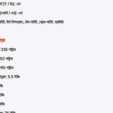
র্ম (Y / N): এন
 (ওয়াই / এন): এন
, টার্ন সিগন্যাল, টেল লাইট, ব্রেক লাইট, ব্যাটারি
ত্রা
 330 পাউন্ড
53 পাউন্ড
95 পাউন্ড
়ারেন্স: 5.5 ইঞ্চি
্চি
ঞ্চি
ঞ্চি