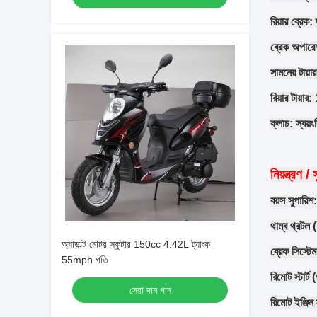
রিয়ার ব্রেক:
ব্রেক অপারে
সামনের টায়
রিয়ার টায়া
ক্লাচ: স্বয়ং
নিয়ন্ত্রণ / 
বয়স সুপারিশ:
থাম্ব থ্রটল
অ্যাডাল্ট মোটর স্কুটার 150cc 4.42L ট্যাংক
ব্রেক সিস্টে
55mph গতি
রিমোট স্টার্ট
সেরা দাম পান
রিমোট ইঞ্জিন