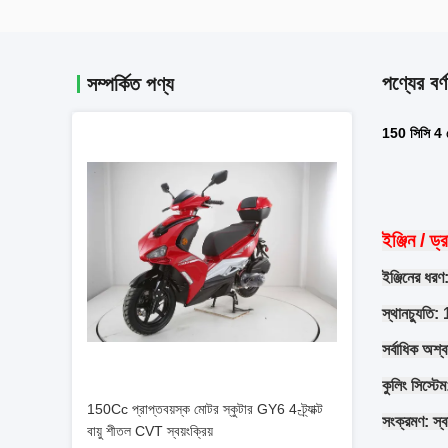
পণ্যের বর্ণ
সম্পর্কিত পণ্য
150 সিসি 4 স্ট
ইঞ্জিন / ড্
ইঞ্জিনের ধরণ
স্থানচ্যুতি:
সর্বাধিক অ
কুলিং সিস্টে
150Cc প্রাপ্তবয়স্ক মোটর স্কুটার GY6 4-ট্র্যাক্ট
সংক্রমণ: স্বয
বায়ু শীতল CVT স্বয়ংক্রিয়