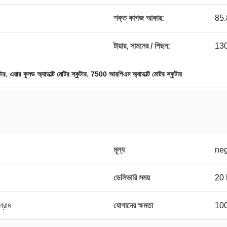
শক্ত কাগজ আকার:
85.8
টায়ার, সামনের / পিছন:
130
,
,
টার
এয়ার কুলড অ্যাডাল্ট মোটর স্কুটার
7500 আরপিএম অ্যাডাল্ট মোটর স্কুটার
মূল্য
neg
ডেলিভারি সময়
20 দ
গ্রাম
যোগানের ক্ষমতা
100