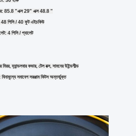
া: 36 ইঞ্চি
ার: 85.8 "এক্স 29" এক্স 48.8 "
 48 পিসি / 40 ফুট এইচকিউ
লেট: 4 পিসি / প্যালেট
র মিরর, হ্যান্ডলবার কভার, টেল বক্স, সামনের উইন্ডশীল্ড
 বিনামূল্যে সমাবেশ সরঞ্জাম কিটস অন্তর্ভুক্ত