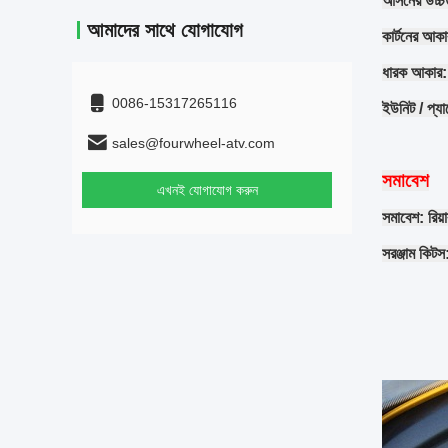
আসনের উচ্চত
আমাদের সাথে যোগাযোগ
কার্টনের আক
ধারক আকার:
0086-15317265116
ইউনিট / প্যা
sales@fourwheel-atv.com
সমাবেশ
এখনই যোগাযোগ করুন
সমাবেশ: রিয়া
সরঞ্জাম কিটস: