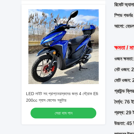
রিমোট অ্যালা
স্পিড গভর্নর
আলো: হেডলাইট
ক্ষমতা / মা
ওজন ক্ষমতা:
নেট ওজন: 2
মোট ওজন: 2
গ্রাউন্ড ক্লিয
LED লাইট সহ প্রাপ্তবয়স্কদের জন্য 4 স্ট্রোক Efi
200cc গ্যাস মোপেড স্কুটার
দৈর্ঘ্য: 76 ইঞ
প্রস্থ: 29 ই
সেরা দাম পান
উচ্চতা: 45 ই