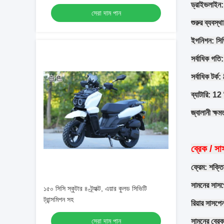
ড্রাইভলাইন: ব
সেরা দাম পান
শুরুর ব্যবস্থা
ইগনিশন: স
সর্বাধিক গত
সর্বাধিক ট
ব্যাটারি: 1
জ্বালানী ক্ষম
ব্রেক / স
ফ্রেম: শক্তি
সামনের সাসপ
১৫০ সিসি স্কুটার ৪-ট্র্যাক্ট, এয়ার কুলড সিভিটি
ট্রান্সমিশন সহ
রিয়ার সাসপ
সেরা দাম পান
সামনের ব্রেক