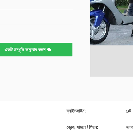
একটি উদ্ধৃতি অনুরোধ করুন
ড্রাইভলাইন:
বেল্ট
ব্রেক, সামনে / পিছন:
জলবা