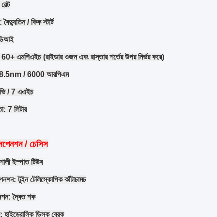
েল্ট
: বৈদ্যুতিন / কিক স্টার্ট
িডিআই
ি: 60+ এমপিএইচ (রাইডার ওজন এবং রাস্তার শর্তের উপর নির্ভর করে)
র্ক: 8.5nm / 6000 আরপিএম
2 ভি / 7 এএইচ
তা: 7 লিটার
াসপেনশন / চেসিস
শালী ইস্পাত টিউব
েনশন: টুইন টেলিস্কোপিক কাঁটাচামচ
েনশন: দ্বৈত শক
: হাইড্রোলিক ডিস্ক ব্রেক