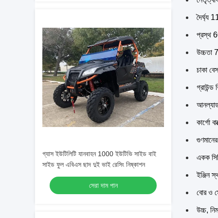
দৈর্ঘ্য
প্রস্থ 
উচ্চতা 
চাকা বে
গ্রাউন্ড
আনল্যা
কার্গো 
গুণমানে
গ্যাস ইউটিলিটি যানবাহন 1000 ইউটিভি সাইড বাই
একক সিল
সাইড ফুল এবিএস ছাদ দুই ভাই রেসিং নিষ্কাশন
ইঞ্জিন স
সেরা দাম পান
বোর ও স
উচ্চ, নি