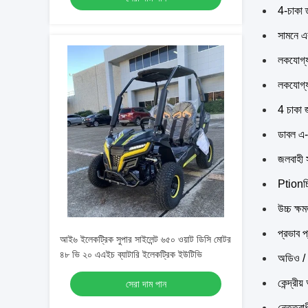
4-চাকা ড
সামনে এব
লকযোগ্য 
লকযোগ্য 
4 চাকা 
ডাবল এ-আ
জলবাহী স
Ptionচ্ছ
উচ্চ ক্ষ
প্রভাব প
আই৬ ইলেকট্রিক সুপার সাইলেন্ট ৬৫০ ওয়াট ডিসি মোটর
৪৮ ভি ২০ এএইচ ব্যাটারি ইলেকট্রিক ইউটিভি
অডিও / 
কেন্দ্রী
সেরা দাম পান
নেতৃত্ব