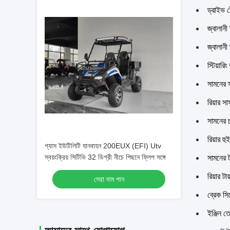
ড্রাইভ 
জ্বালানী
জ্বালান
স্টিয়ারি
সামনের স
রিয়ার 
সামনের চ
রিয়ার হ
গ্যাস ইউটিলিটি যানবাহন 200EUX (EFI) Utv
স্বয়ংক্রিয় সিটিভি 32 ডিগ্রী নীচে পিছনে ফ্লিপ সঙ্গে
সামনের 
রিয়ার 
সেরা দাম পান
ব্রেক সি
ইঞ্জিন 