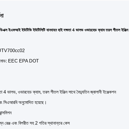
না
 ডিএক্স ইএফআই ইউটিভি ইউটিলিটি যানবাহন হাই দক্ষতা 4 ভালভ ওভারহেড ক্যাম তরল শীতল ইঞ্জিন সা
ন UTV700cc02
র মোড: EEC EPA DOT
তা 4 ভালভ, ওভারহেড ক্যাম, তরল শীতল ইঞ্জিন সাথে বৈদ্যুতিন জ্বালানী ইঞ্জেকশন
ং সিএআরবি অনুমোদিত হয়েছে।
রান্সমিশন
িম্ন রেঞ্জ এবং বিপরীত সহ 2 গতির স্থানান্তর কেস