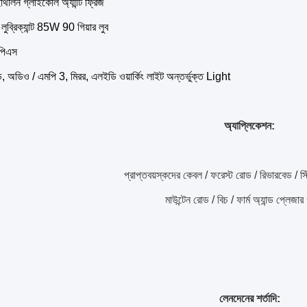
ট ইথিলিন গ্লাইকোল অ্যান্টি ফ্রিজ
স লুব্রিক্যান্ট 85W 90 গিয়ার লুব
ইপিএস
্ড, অডিও / এমপি 3, মিরর, এলইডি ওয়ার্কিং লাইট অন্তর্ভুক্ত Light
অ্যাপ্লিকেশন:
প্রাপ্তবয়স্কদের কেবল / ফরেস্ট রোড / রিভারবেড / স্ট
মাউন্টেন রোড / বিচ / ফার্ম অ্যান্ড প্লেজার 
লেনদেনের শর্তাদি: