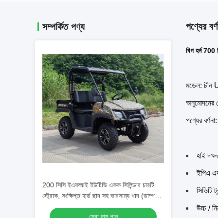
পণ্যের বর্ণ
সম্পর্কিত পণ্য
বিগ হর্ন 700
মডেল: চী
অনুমোদনে
পণ্যের বর্ণনা:
হাই দক্ষ
ইপিএ এব
200 সিসি ইএফআই ইউটিভি একক সিলিন্ডার চারটি
সিভিটি ট্
স্ট্রোক, সংক্ষিপ্ত হার্ড ছাদ সহ ভারসাম্য খাদ (ডাম্প
বিছানা)
উচ্চ / ন
সেরা দাম পান