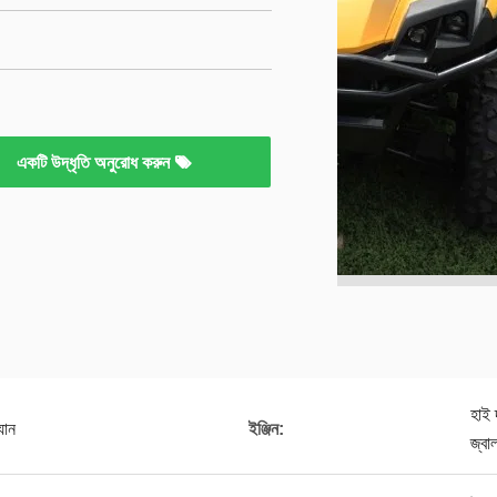
একটি উদ্ধৃতি অনুরোধ করুন
হাই 
যান
ইঞ্জিন:
জ্বা