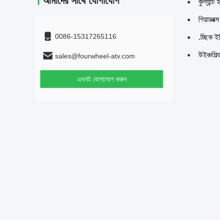
আমাদের সাথে যোগাযোগ
কুল্যান্
গিয়ারবক্
0086-15317265116
.চ্ছিক 
উইঞ্চশিল
sales@fourwheel-atv.com
এখনই যোগাযোগ করুন