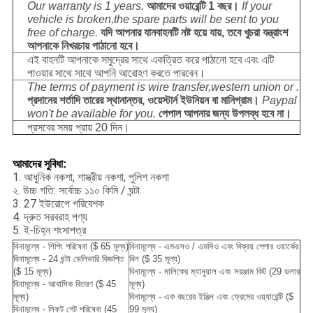
Our warranty is 1 years.
আমাদের ওয়ারেন্টি 1 বছর।
If your
vehicle is broken,the spare parts will be sent to you
free of charge.
যদি আপনার যানবাহনটি নষ্ট হয়ে যায়, তবে খুচরা যন্ত্রাংশ
আপনাকে নিখরচায় পাঠানো হবে।
এই বাহনটি আপনাকে সমুদ্রের সাথে একত্রিত করে পাঠানো হবে এবং এটি
পাওয়ার সাথে সাথে আপনি আরোহণ করতে পারবেন।
The terms of payment is wire transfer,western union or .
প্রদানের শর্তাদি তারের স্থানান্তর, ওয়েস্টার্ন ইউনিয়ন বা মানিগ্রাম।
Paypal
won't be available for you.
পেপাল আপনার জন্য উপলব্ধ হবে না।
প্রসবের সময় প্রায় 20 দিন।
আমাদের সুবিধা
:
1. আধুনিক নকশা, শাস্ত্রীয় নকশা, পুলিশ নকশা
২. উচ্চ গতি: সর্বোচ্চ ১১০ কিমি / ঘন্টা
3. 27 ইউরোপে পরিবেশক
4. দ্রুত সরবরাহ পণ্য
5. ই-চিহ্ন শংসাপত্র
বিনামূল্যে - শিপিং পরিষেবা ($ 65 মূল্য)
বিনামূল্যে - এমএসও / এমসিও এবং বিক্রয় পেপার ওয়ার্কের
বিনামূল্যে - 24 ঘন্টা ডেলিভারি বিজ্ঞপ্তি
বিল ($ 35 মূল্য)
($ 15 মূল্য)
বিনামূল্যে - মালিকের ম্যানুয়াল এবং সরঞ্জাম কিট (29 ডলার
বিনামূল্যে - আবাসিক বিতরণ ($ 45
মূল্য)
মূল্য)
বিনামূল্যে - এক বছরের ইঞ্জিন এবং ফ্রেমের ওয়্যারেন্টি ($
বিনামূল্যে - লিফট গেট পরিষেবা (45
99 মূল্য)