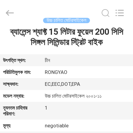
Shanghai
Rongyao
Vehicle
Co.,Ltd.
All
উচ্চ চালিত মোটরসাইকেল
Rights
Reserved.
ব্যালেন্স শ্যাফ্ট 15 লিটার ফুয়েল 200 সিসি
বাড়ি
সিঙ্গল সিলিন্ডার স্ট্রিট বাইক
পণ্য
উৎপত্তি স্থল:
চীন
আমাদের
পরিচিতিমুলক নাম:
RONGYAO
সম্পর্কে
সাক্ষ্যদান:
EC,EEC,DOT,EPA
মডেল নম্বার:
উচ্চ চালিত মোটরসাইকেল ২০০১-১১
কারখানা
ন্যূনতম চাহিদার
1
ভ্রমণ
পরিমাণ:
মূল্য:
negotiable
মান