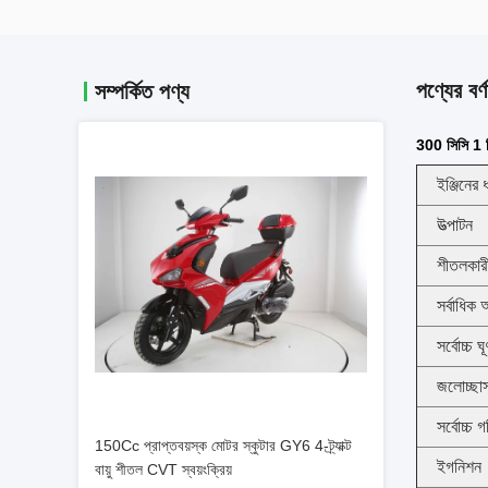
পণ্যের বর্ণ
সম্পর্কিত পণ্য
300 সিসি 1 সিল
ইঞ্জিনের 
উত্পাটন
শীতলকার
সর্বাধিক 
সর্বোচ্চ ঘ
জলোচ্ছাস
সর্বোচ্চ 
150Cc প্রাপ্তবয়স্ক মোটর স্কুটার GY6 4-ট্র্যাক্ট
ইগনিশন
বায়ু শীতল CVT স্বয়ংক্রিয়