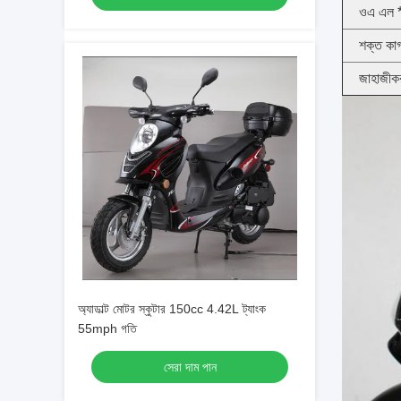
ওএ এল * 
শক্ত কা
জাহাজীক
অ্যাডাল্ট মোটর স্কুটার 150cc 4.42L ট্যাংক
55mph গতি
সেরা দাম পান