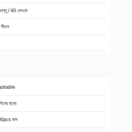
ডাব্লু / 40 এসএফ
 শীতল
otiable
িনের মধ্যে
0pcs মাস