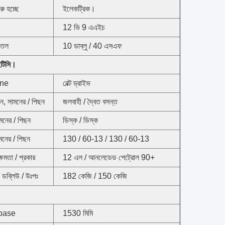
ুরু হচ্ছে
ইলেকট্রিক।
12 ভি 9 এএইচ
 তেল
10 ডাব্লু / 40 এসএফ
ইটিসি।
ine
বেল্ট ড্রাইভ
ন, সামনের / পিছন
জলবাহী / দ্বৈত বসন্ত
ামনের / পিছন
ডিস্ক / ডিস্ক
ামনের / পিছন
130 / 60-13 / 130 / 60-13
ক্ষমতা / প্রকার
12 এল / আনলেডেড পেট্রোল 90+
ডব্লিউ / উঃপঃ
182 কেজি / 150 কেজি
base
1530 মিমি