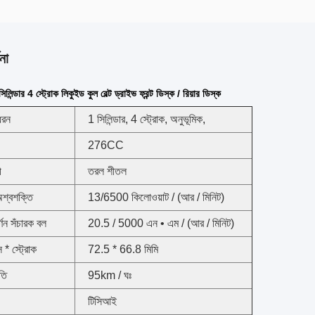
না
িন্ডার 4 স্ট্রোক লিকুইড কুল বেল্ট ড্রাইভ ফ্রন্ট ডিস্ক / রিয়ার ডিস্ক
ধরন
1 সিলিন্ডার, 4 স্ট্রোক, অনুভূমিক,
276CC
ী
তরল শীতল
অশ্বশক্তি
13/6500 কিলোওয়াট / (আর / মিনিট)
ূর্ণন সঁচারক বল
20.5 / 5000 এন • এম / (আর / মিনিট)
 * স্ট্রোক
72.5 * 66.8 মিমি
গতি
95km / ঘঃ
টিসিআই