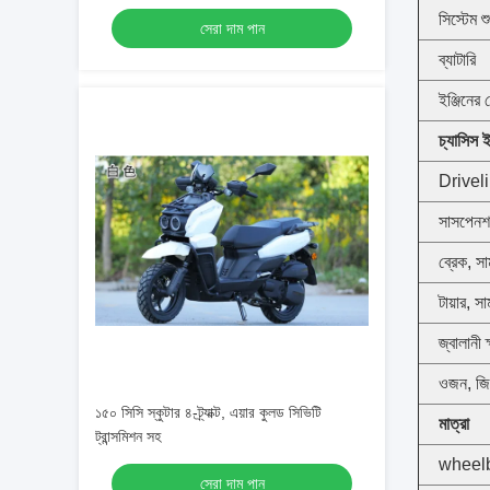
সিস্টেম শ
সেরা দাম পান
ব্যাটারি
ইঞ্জিনের
চ্যাসিস 
Drivel
সাসপেনশ
ব্রেক, স
টায়ার, স
জ্বালানী 
ওজন, জি 
১৫০ সিসি স্কুটার ৪-ট্র্যাক্ট, এয়ার কুলড সিভিটি
মাত্রা
ট্রান্সমিশন সহ
wheel
সেরা দাম পান