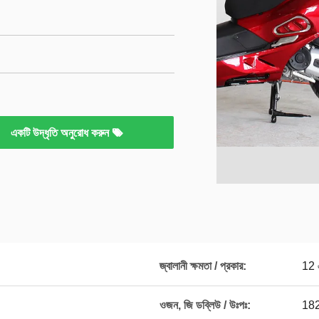
একটি উদ্ধৃতি অনুরোধ করুন
জ্বালানী ক্ষমতা / প্রকার:
12 
ওজন, জি ডব্লিউ / উঃপঃ:
182