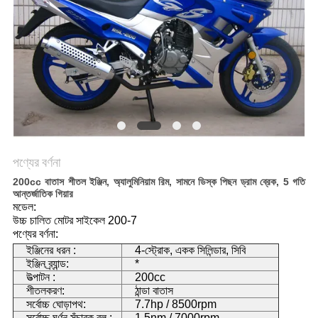
নীতি
পণ্যের বর্ণনা
200cc বাতাস শীতল ইঞ্জিন, অ্যালুমিনিয়াম রিম, সামনে ডিস্ক পিছন ড্রাম ব্রেক, 5 গতি
আন্তর্জাতিক গিয়ার
মডেল:
উচ্চ চালিত মোটর সাইকেল 200-7
পণ্যের বর্ণনা:
ইঞ্জিনের ধরন :
4-স্ট্রোক, একক সিলিন্ডার, সিবি
ইঞ্জিন ব্র্যান্ড:
*
উত্পাটন :
200cc
শীতলকরণ:
ঠান্ডা বাতাস
সর্বোচ্চ ঘোড়াপথ:
7.7hp / 8500rpm
সর্বোচ্চ ঘূর্ণন সঁচারক বল :
1.5nm / 7000rpm