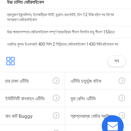
উচ্চ চালিত মোটরসাইকেল
ম্যানুয়াল ট্রান্সমিশন, ইলেকট্রিক স্টার্ট, ডুয়াল হেডলাইট, বিগ 12 ইঞ্চি হুইল সহ বিশেষ
সংস্করণ মোটরসাইকেল
উচ্চ ক্ষমতাসম্পন্ন মোটরসাইকেল সম্পূর্ণ স্বয়ংক্রিয় শীতল সিস্টেম বায়ু শীতল 150cc
ওয়াটার কুলড ইএফআই 400 সিসি 2 সিলিন্ডার মোটরসাইকেল 1430 মিমি হুইলবেস সহ
সব
চার চাকা এটিভি
এটিভি চতুর্ভুজ বাইক
ইউটিলিটি যানবাহন এটিভি
যুবা রেসিং এটিভি
যান কার্ট Buggy
প্রাপ্তবয়স্ক মোটর স্কুটার