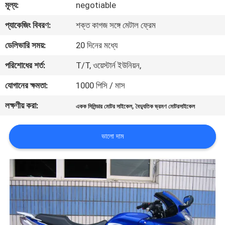
মূল্য:
negotiable
নিয়ন্ত্রণ
প্যাকেজিং বিবরণ:
শক্ত কাগজ সঙ্গে মেটাল ফ্রেম
যোগাযোগ
ডেলিভারি সময়:
20 দিনের মধ্যে
করুন
পরিশোধের শর্ত:
T/T, ওয়েস্টার্ন ইউনিয়ন,
যোগানের ক্ষমতা:
1000 পিসি / মাস
উদ্ধৃতির
লক্ষণীয় করা:
,
একক সিলিন্ডার মোটর সাইকেল
বৈদ্যুতিক ভ্রমণ মোটরসাইকেল
জন্য
আবেদন
ভালো দাম
সাইট
ম্যাপ
গোপনীয়তা