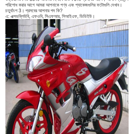
পরিশোধ করার আগে আমরা আপনাকে পণ্য এবং প্যাকেজগুলির ফটোগুলি দেখাব।
চতুর্থাংশ 3।
প্রসবের আপনার পদ কি?
এ: এক্সডব্লিউবি, এফওবি, সিএফআর, সিআইএফ, ডিডিইউ।