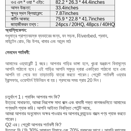
ওএ এল * ওয়া * এইচ:
82.2 * 26.3 * 44.4inches
আসন উচ্চতা:
33.4inches
ক্ষুদ্র স্থল ক্লিয়ারেন্স:
7.87inches
কার্টন আকার:
75.9 * 22.8 * 41.7inches
জাহাজীকরন তথ্য :
24pcs / 20HQ, 48pcs / 40HQ
অ্যাপ্লিকেশন:
শুধুমাত্র প্রাপ্তবয়স্ক ব্যবহারের জন্য, বন সড়ক, Riverbed, প্রবাহ,
মাউন্টেন রোড, বিচ উপর, খামার এবং আনন্দ মাঠ
লেনদেন শর্তাবলী:
আমাদের ওয়্যারেন্টি 1 বছর।
আপনার গাড়ির ভাঙ্গা হলে, খুচরা যন্ত্রাংশ বিনামূল্যে
আপনি পাঠানো হবে।
এই গাড়ির আপনি সমুদ্র দ্বারা একত্রিত পাঠানো হবে এবং
আপনি তা পেয়ে যত তাড়াতাড়ি যাত্রা করতে পারেন।
পেমেন্ট শর্তাবলী ওয়্যার
ট্রান্সফার, ওয়েস্টার্ন ইউনিয়ন বা হয়।
প্রসবের সময় প্রায় 20 দিন।
চতুর্থাংশ 1।
প্যাকিং আপনার পদ কি?
উত্তর: সাধারণত, আমরা নিরপেক্ষ সাদা বাক্স এবং বাদামী শক্ত কাগজগুলিতে আমাদের
পণ্যগুলি প্যাক করি।
আপনি আইনত নিবন্ধিত পেটেন্ট আছে,
আমরা আপনার অনুমোদন অক্ষর পাওয়ার পর আপনার ব্র্যান্ডেড বাক্সে পণ্য প্যাক করতে
পারেন।
Q2 এর।
পেমেন্ট আপনার শর্তাবলী কি?
উত্তর: ডি / ডি 30% আমানত হিসাবে এবং 70% প্রসবের আগে।
আপনি ব্যালেন্স