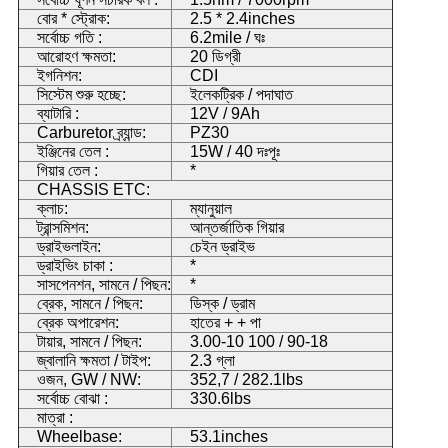
বোর * স্ট্রোক:
2.5 * 2.4inches
সর্বোচ্চ গতি :
6.2mile / ঘঃ
আরোহণ ক্ষমতা:
20 ডিগ্রী
ইগনিশন:
CDI
সিস্টেম শুরু হচ্ছে:
ইলেকট্রিক / পদাঘাত
ব্যাটারি :
12V / 9Ah
Carburetor ব্র্যান্ড:
PZ30
ইঞ্জিনের তেল :
15W / 40 দঃপূঃ
গিয়ার তেল :
*
CHASSIS ETC:
ক্লাচ:
ম্যানুয়াল
ট্রান্সমিশন:
আন্তর্জাতিক গিয়ার
ড্রাইভলাইন:
চেইন ড্রাইভ
ড্রাইভিং চাকা :
*
সাসপেনশন, সামনে / পিছন:
*
ব্রেক, সামনে / পিছন:
ডিস্ক / ড্রাম
ব্রেক অপারেশন:
হাতের + + পা
টায়ার, সামনে / পিছন:
3.00-10 100 / 90-18
জ্বালানি ক্ষমতা / টাইপ:
2.3 গ্লা
ওজন, GW / NW:
352,7 / 282.1lbs
সর্বোচ্চ বোঝা :
330.6lbs
মাত্রা :
Wheelbase:
53.1inches