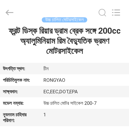
Shanghai
Rongyao
Vehicle
Co.,Ltd.
All
উচ্চ চালিত মোটরসাইকেল
Rights
Reserved.
ফ্রন্ট ডিস্ক রিয়ার ড্রাম ব্রেক সঙ্গে 200cc
বাড়ি
অ্যালুমিনিয়াম রিম বৈদ্যুতিক ভ্রমণ
পণ্য
মোটরসাইকেল
আমাদের
উৎপত্তি স্থল:
চীন
সম্পর্কে
পরিচিতিমুলক নাম:
RONGYAO
সাক্ষ্যদান:
EC,EEC,DOT,EPA
কারখানা
মডেল নম্বার:
উচ্চ চালিত মোটর সাইকেল 200-7
ভ্রমণ
ন্যূনতম চাহিদার
1
পরিমাণ:
মান