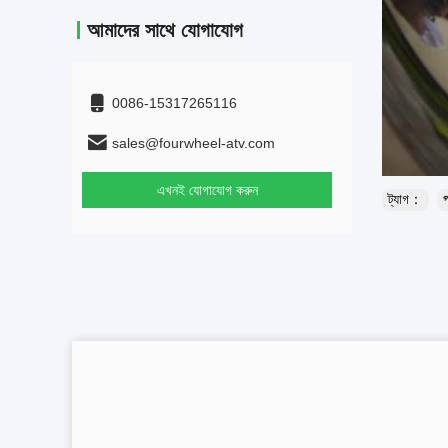
আমাদের সাথে যোগাযোগ
0086-15317265116
sales@fourwheel-atv.com
এখনই যোগাযোগ করুন
ট্যাগ：
প