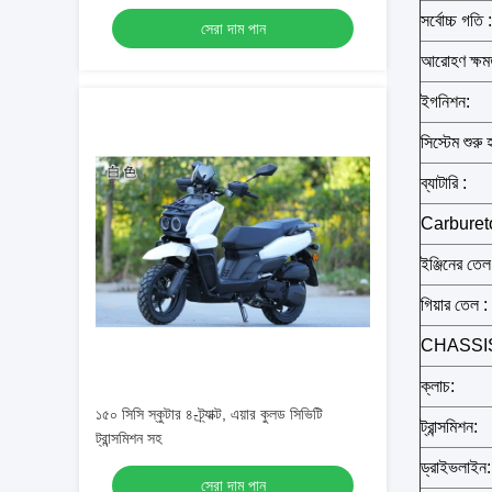
সর্বোচ্চ গতি :
সেরা দাম পান
আরোহণ ক্ষম
ইগনিশন:
সিস্টেম শুরু 
ব্যাটারি :
Carburetor ব
ইঞ্জিনের তেল
গিয়ার তেল :
CHASSI
ক্লাচ:
১৫০ সিসি স্কুটার ৪-ট্র্যাক্ট, এয়ার কুলড সিভিটি
ট্রান্সমিশন:
ট্রান্সমিশন সহ
ড্রাইভলাইন:
সেরা দাম পান