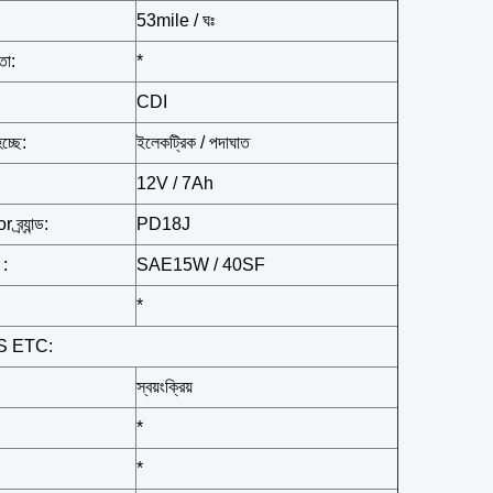
53mile / ঘঃ
তা:
*
CDI
হচ্ছে:
ইলেকট্রিক / পদাঘাত
12V / 7Ah
্র্যান্ড:
PD18J
 :
SAE15W / 40SF
*
S ETC:
স্বয়ংক্রিয়
*
*