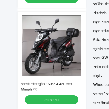
ড্রাইভিং চাক
সাসপেনশন, স
ব্রেক, সামনে
ব্রেক অপারে
টায়ার, সামনে
জ্বালানি ক্ষম
ওজন, GW 
সর্বোচ্চ বোঝা
মাত্রা :
অ্যাডাল্ট মোটর স্কুটার 150cc 4.42L ট্যাংক
Wheelba
55mph গতি
ওএ এল * ওয
সেরা দাম পান
আসন উচ্চতা