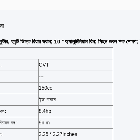
না
ার, ফ্রন্ট ডিস্ক রিয়ার ড্রাম; 10 "অ্যালুমিনিয়াম রিম; পিছন ডবল শক শোষণ; ইঞ
:
CVT
---
150cc
ঠান্ডা বাতাস
াপথ:
8.4hp
ন সঁচারক বল :
9n.m
ক:
2.25 * 2.27inches