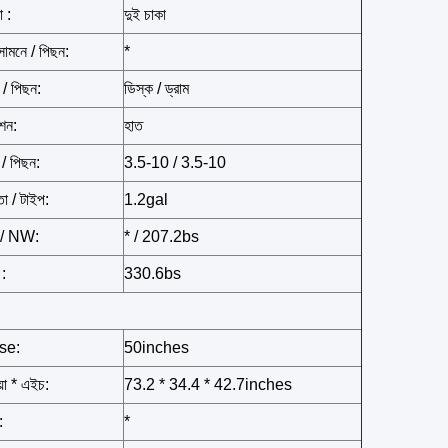
া :
দুই চাকা
ামনে / পিছন:
*
 / পিছন:
ডিস্ক / ড্রাম
শন:
হাত
 / পিছন:
3.5-10 / 3.5-10
তা / টাইপ:
1.2gal
/ NW:
* / 207.2bs
 :
330.6bs
se:
50inches
়া * এইচ:
73.2 * 34.4 * 42.7inches
:
*