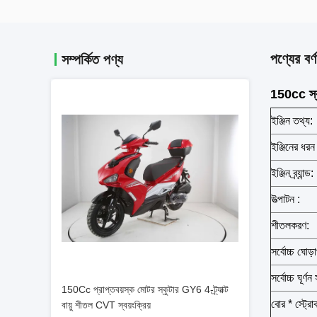
পণ্যের বর্ণ
সম্পর্কিত পণ্য
150cc স্কুট
ইঞ্জিন তথ্য:
ইঞ্জিনের ধরন 
ইঞ্জিন ব্র্যান্ড:
উত্পাটন :
শীতলকরণ:
সর্বোচ্চ ঘোড়
সর্বোচ্চ ঘূর্ণ
150Cc প্রাপ্তবয়স্ক মোটর স্কুটার GY6 4-ট্র্যাক্ট
বোর * স্ট্রো
বায়ু শীতল CVT স্বয়ংক্রিয়