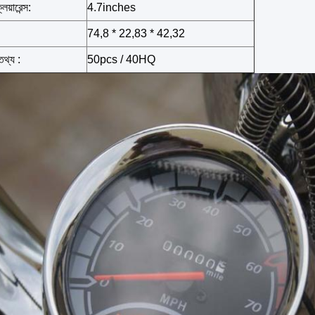
লিয়ারেন্স:
4.7inches
74,8 * 22,83 * 42,32
থ্য :
50pcs / 40HQ