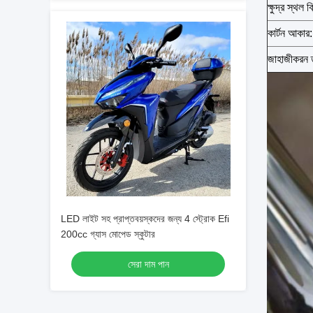
ক্ষুদ্র স্থল ক্
কার্টন আকার:
জাহাজীকরন ত
LED লাইট সহ প্রাপ্তবয়স্কদের জন্য 4 স্ট্রোক Efi
200cc গ্যাস মোপেড স্কুটার
সেরা দাম পান