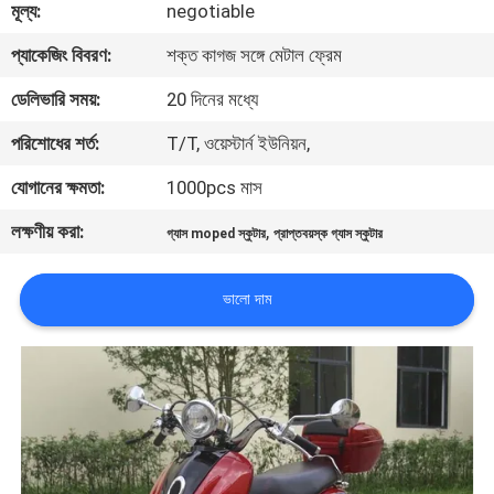
মূল্য:
negotiable
নিয়ন্ত্রণ
প্যাকেজিং বিবরণ:
শক্ত কাগজ সঙ্গে মেটাল ফ্রেম
যোগাযোগ
ডেলিভারি সময়:
20 দিনের মধ্যে
করুন
পরিশোধের শর্ত:
T/T, ওয়েস্টার্ন ইউনিয়ন,
যোগানের ক্ষমতা:
1000pcs মাস
উদ্ধৃতির
লক্ষণীয় করা:
,
গ্যাস moped স্কুটার
প্রাপ্তবয়স্ক গ্যাস স্কুটার
জন্য
আবেদন
ভালো দাম
সাইট
ম্যাপ
গোপনীয়তা