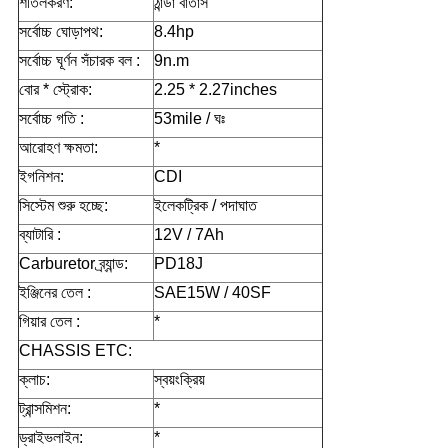
শীতলকরণ:
ঠান্ডা বাতাস
সর্বোচ্চ ঘোড়াপথ:
8.4hp
সর্বোচ্চ ঘূর্ণন সঁচারক বল :
9n.m
বোর * স্ট্রোক:
2.25 * 2.27inches
সর্বোচ্চ গতি :
53mile / ঘঃ
আরোহণ ক্ষমতা:
*
ইগনিশন:
CDI
সিস্টেম শুরু হচ্ছে:
ইলেকট্রিক / পদাঘাত
ব্যাটারি :
12V / 7Ah
Carburetor ব্র্যান্ড:
PD18J
ইঞ্জিনের তেল :
SAE15W / 40SF
গিয়ার তেল :
*
CHASSIS ETC:
ক্লাচ:
স্বয়ংক্রিয়
ট্রান্সমিশন:
*
ড্রাইভলাইন:
*