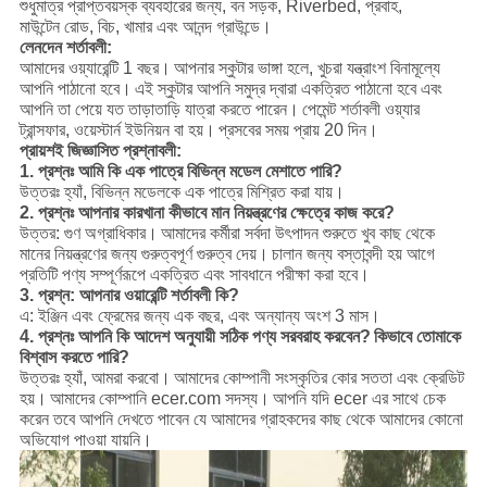
শুধুমাত্র প্রাপ্তবয়স্ক ব্যবহারের জন্য, বন সড়ক, Riverbed, প্রবাহ,
মাউন্টেন রোড, বিচ, খামার এবং আনন্দ গ্রাউন্ডে।
লেনদেন শর্তাবলী:
আমাদের ওয়্যারেন্টি 1 বছর।
আপনার স্কুটার ভাঙ্গা হলে, খুচরা যন্ত্রাংশ বিনামূল্যে
আপনি পাঠানো হবে।
এই স্কুটার আপনি সমুদ্র দ্বারা একত্রিত পাঠানো হবে এবং
আপনি তা পেয়ে যত তাড়াতাড়ি যাত্রা করতে পারেন।
পেমেন্ট শর্তাবলী ওয়্যার
ট্রান্সফার, ওয়েস্টার্ন ইউনিয়ন বা হয়।
প্রসবের সময় প্রায় 20 দিন।
প্রায়শই জিজ্ঞাসিত প্রশ্নাবলী:
1. প্রশ্নঃ আমি কি এক পাত্রে বিভিন্ন মডেল মেশাতে পারি?
উত্তরঃ হ্যাঁ, বিভিন্ন মডেলকে এক পাত্রে মিশ্রিত করা যায়।
2. প্রশ্নঃ আপনার কারখানা কীভাবে মান নিয়ন্ত্রণের ক্ষেত্রে কাজ করে?
উত্তর: গুণ অগ্রাধিকার।
আমাদের কর্মীরা সর্বদা উৎপাদন শুরুতে খুব কাছ থেকে
মানের নিয়ন্ত্রণের জন্য গুরুত্বপূর্ণ গুরুত্ব দেয়।
চালান জন্য বস্তাবন্দী হয় আগে
প্রতিটি পণ্য সম্পূর্ণরূপে একত্রিত এবং সাবধানে পরীক্ষা করা হবে।
3. প্রশ্ন: আপনার ওয়ারেন্টি শর্তাবলী কি?
এ: ইঞ্জিন এবং ফ্রেমের জন্য এক বছর, এবং অন্যান্য অংশ 3 মাস।
4. প্রশ্নঃ আপনি কি আদেশ অনুযায়ী সঠিক পণ্য সরবরাহ করবেন?
কিভাবে তোমাকে
বিশ্বাস করতে পারি?
উত্তরঃ হ্যাঁ, আমরা করবো।
আমাদের কোম্পানী সংস্কৃতির কোর সততা এবং ক্রেডিট
হয়।
আমাদের কোম্পানি ecer.com সদস্য।
আপনি যদি ecer এর সাথে চেক
করেন তবে আপনি দেখতে পাবেন যে আমাদের গ্রাহকদের কাছ থেকে আমাদের কোনো
অভিযোগ পাওয়া যায়নি।