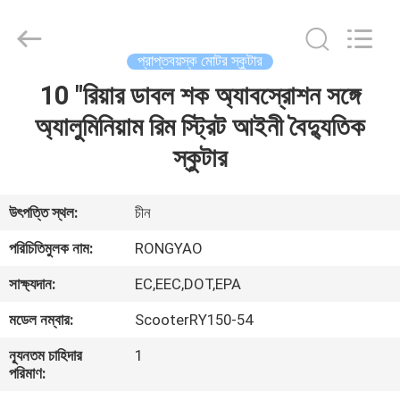
Shanghai
Rongyao
Vehicle
Co.,Ltd.
All
প্রাপ্তবয়স্ক মোটর স্কুটার
Rights
Reserved.
10 "রিয়ার ডাবল শক অ্যাবস্রোশন সঙ্গে
বাড়ি
অ্যালুমিনিয়াম রিম স্ট্রিট আইনী বৈদ্যুতিক
পণ্য
স্কুটার
আমাদের
উৎপত্তি স্থল:
চীন
সম্পর্কে
পরিচিতিমুলক নাম:
RONGYAO
সাক্ষ্যদান:
EC,EEC,DOT,EPA
কারখানা
মডেল নম্বার:
ScooterRY150-54
ভ্রমণ
ন্যূনতম চাহিদার
1
পরিমাণ:
মান