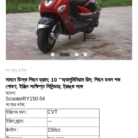
নীতি
পণ্যের বর্ণনা
সামনে ডিস্ক পিছন ড্রাম; 10 "অ্যালুমিনিয়াম রিম; পিছন ডবল শক
শোষণ; ইঞ্জিন সংক্ষিপ্ত সিলিন্ডার; ট্রাঙ্ক সঙ্গে
মডেল:
ScooterRY150-54
পণ্যের বর্ণনা:
ইঞ্জিনের ধরন :
CVT
ইঞ্জিন ব্র্যান্ড:
---
উত্পাটন :
150cc