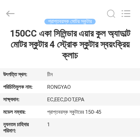
Shanghai
Rongyao
Vehicle
Co.,Ltd.
All
প্রাপ্তবয়স্ক মোটর স্কুটার
Rights
Reserved.
150CC একা সিলিন্ডার এয়ার কুল অ্যাডাল্ট
বাড়ি
মোটর স্কুটার 4 স্ট্রোক স্কুটার স্বয়ংক্রিয়
পণ্য
ক্লাচ
আমাদের
উৎপত্তি স্থল:
চীন
সম্পর্কে
পরিচিতিমুলক নাম:
RONGYAO
সাক্ষ্যদান:
EC,EEC,DOT,EPA
কারখানা
মডেল নম্বার:
প্রাপ্তবয়স্ক স্কুটারের 150-45
ভ্রমণ
ন্যূনতম চাহিদার
1
পরিমাণ:
মান