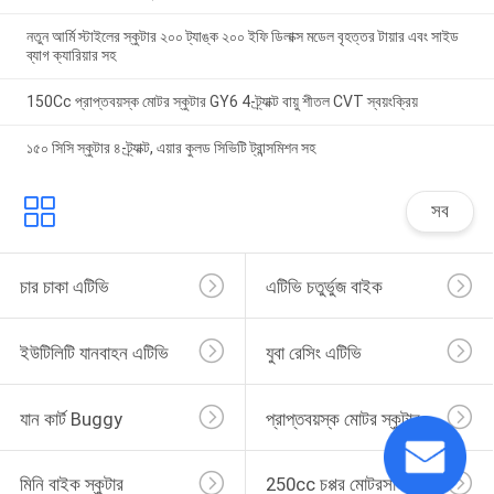
নতুন আর্মি স্টাইলের স্কুটার ২০০ ট্যাঙ্ক ২০০ ইফি ডিলাক্স মডেল বৃহত্তর টায়ার এবং সাইড
ব্যাগ ক্যারিয়ার সহ
150Cc প্রাপ্তবয়স্ক মোটর স্কুটার GY6 4-ট্র্যাক্ট বায়ু শীতল CVT স্বয়ংক্রিয়
১৫০ সিসি স্কুটার ৪-ট্র্যাক্ট, এয়ার কুলড সিভিটি ট্রান্সমিশন সহ
সব
চার চাকা এটিভি
এটিভি চতুর্ভুজ বাইক
ইউটিলিটি যানবাহন এটিভি
যুবা রেসিং এটিভি
যান কার্ট Buggy
প্রাপ্তবয়স্ক মোটর স্কুটার
মিনি বাইক স্কুটার
250cc চপ্পর মোটরসাইকেল