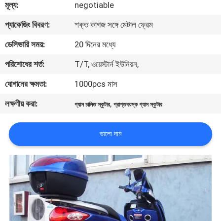
মূল্য:
negotiable
নিয়ন্ত্রণ
প্যাকেজিং বিবরণ:
শক্ত কাগজ সঙ্গে মেটাল ফ্রেম
যোগাযোগ
ডেলিভারি সময়:
20 দিনের মধ্যে
করুন
পরিশোধের শর্ত:
T/T, ওয়েস্টার্ন ইউনিয়ন,
যোগানের ক্ষমতা:
1000pcs মাস
উদ্ধৃতির
লক্ষণীয় করা:
,
গ্যাস চালিত স্কুটার
প্রাপ্তবয়স্ক গ্যাস স্কুটার
জন্য
আবেদন
ভালো দাম
সাইট
ম্যাপ
গোপনীয়তা