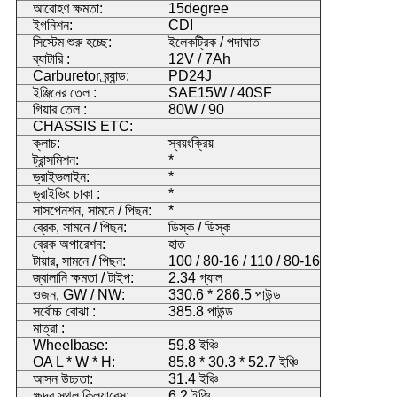
আরোহণ ক্ষমতা:
15degree
ইগনিশন:
CDI
সিস্টেম শুরু হচ্ছে:
ইলেকট্রিক / পদাঘাত
ব্যাটারি :
12V / 7Ah
Carburetor ব্র্যান্ড:
PD24J
ইঞ্জিনের তেল :
SAE15W / 40SF
গিয়ার তেল :
80W / 90
CHASSIS ETC:
ক্লাচ:
স্বয়ংক্রিয়
ট্রান্সমিশন:
*
ড্রাইভলাইন:
*
ড্রাইভিং চাকা :
*
সাসপেনশন, সামনে / পিছন:
*
ব্রেক, সামনে / পিছন:
ডিস্ক / ডিস্ক
ব্রেক অপারেশন:
হাত
টায়ার, সামনে / পিছন:
100 / 80-16 / 110 / 80-16
জ্বালানি ক্ষমতা / টাইপ:
2.34 গ্যাল
ওজন, GW / NW:
330.6 * 286.5 পাউন্ড
সর্বোচ্চ বোঝা :
385.8 পাউন্ড
মাত্রা :
Wheelbase:
59.8 ইঞ্চি
OA L * W * H:
85.8 * 30.3 * 52.7 ইঞ্চি
আসন উচ্চতা:
31.4 ইঞ্চি
ক্ষুদ্র স্থল ক্লিয়ারেন্স:
6.2 ইঞ্চি