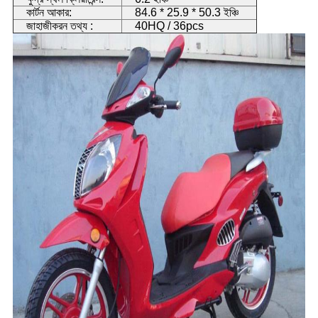
কার্টন আকার:
84.6 * 25.9 * 50.3 ইঞ্চি
জাহাজীকরন তথ্য :
40HQ / 36pcs