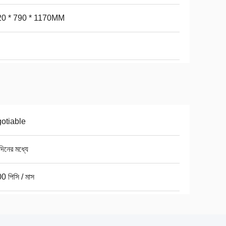
0 * 790 * 1170MM
otiable
িনের মধ্যে
0 পিসি / মাস