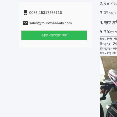
2. উচ্চ গতি:
0086-15317265116
3. ইউরোপে 
4. দ্রুত ডেল
sales@fourwheel-atv.com
5. ই চিহ্ন সা
এখনই যোগাযোগ করুন
ফ্রি - শিপিং পর
বিনামূল্যে - 24
বিনামূল্যে - আ
ফ্রি - লিফ্ট গেট