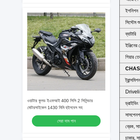
ইগনিশন
সিস্টেম শ
ব্যাটারি
ইঞ্জিনের
গিয়ার ত
CHAS
ট্রান্সমিশ
Drivel
ওয়াটার কুলড ইএফআই 400 সিসি 2 সিলিন্ডার
ড্রাইভিং
মোটরসাইকেল 1430 মিমি হুইলবেস সহ
সাসপেনশ
সেরা দাম পান
ব্রেক, স
চাকার, স