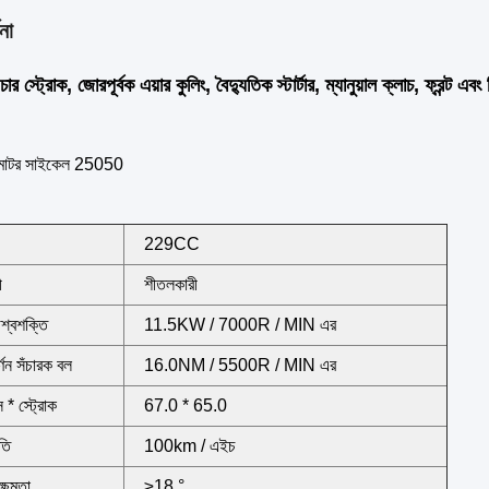
না
্ট্রোক, জোরপূর্বক এয়ার কুলিং, বৈদ্যুতিক স্টার্টার, ম্যানুয়াল ক্লাচ, ফ্রন্ট এবং রি
 মোটর সাইকেল 25050
229CC
ী
শীতলকারী
অশ্বশক্তি
11.5KW / 7000R / MIN এর
ূর্ণন সঁচারক বল
16.0NM / 5500R / MIN এর
 * স্ট্রোক
67.0 * 65.0
গতি
100km / এইচ
্ষমতা
≥18 °