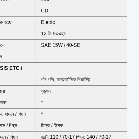
CDI
ুরু হচ্ছে
Eletric
12 ভি 9এএইচ
 তেল
SAE 15W / 40-SE
েল
SIS ETC।
ন
পাঁচ গতি, আন্তর্জাতিক গিয়ার্সিফ্ট
ine
শৃঙ্খল
 চাকা
*
ন, সামনে / পিছন
*
ামনে / পিছন
ডিস্ক / ডিস্ক
ামনে / পিছন
ফ্রন্ট: 110 / 70-17 পিছন: 140 / 70-17