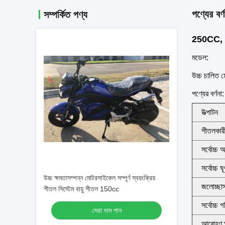
পণ্যের বর্ণ
সম্পর্কিত পণ্য
250CC, চার স
মডেল:
উচ্চ চালিত
পণ্যের বর্ণনা:
উত্পাটন
শীতলকার
সর্বোচ্চ 
সর্বোচ্চ ঘ
উচ্চ ক্ষমতাসম্পন্ন মোটরসাইকেল সম্পূর্ণ স্বয়ংক্রিয়
জলোচ্ছাস
শীতল সিস্টেম বায়ু শীতল 150cc
সর্বোচ্চ 
সেরা দাম পান
আরোহণ ক