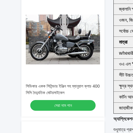
জ্বালানি 
ওজন, জি 
সর্বোচ্চ 
মাত্রা
wheel
ওএ এল *
সীট উচ্চ
ক্ষুদ্র স্থ
সিডিকার একক সিলিন্ডার ইঞ্জিন সহ ম্যানুয়াল ক্লাচ 400
সিসি বৈদ্যুতিক মোটরসাইকেল
কার্টন আ
সেরা দাম পান
জাহাজীক
অ্যাপ্লিকেশ
শুধুমাত্র প্