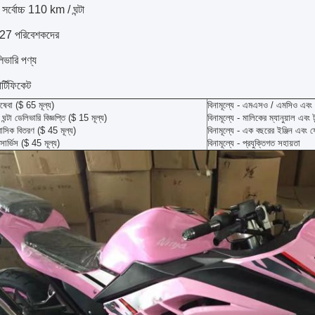
 সর্বোচ্চ 110 km / ঘন্টা
27 পরিবেশকদের
িভারি পণ্য
র্টিফিকেট
িষেবা ($ 65 মূল্য)
বিনামূল্যে - এমএসও / এমসিও এবং ব
 ঘন্টা ডেলিভারি বিজ্ঞপ্তি ($ 15 মূল্য)
বিনামূল্যে - মালিকের ম্যানুয়াল এবং
বাসিক বিতরণ ($ 45 মূল্য)
বিনামূল্যে - এক বছরের ইঞ্জিন এবং ফ
 সার্ভিস ($ 45 মূল্য)
বিনামূল্যে - প্রযুক্তিগত সহায়তা