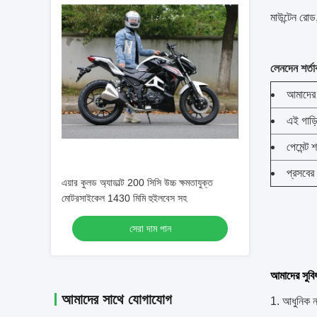
মাউন্টেন রোড
লেনদেন শর্তা
আমাদের ও
এই গাড়
পেমেন্ট শ
প্রসবের
এয়ার কুলড অ্যাডাল্ট 200 সিসি উচ্চ ক্ষমতাযুক্ত
মোটরসাইকেল 1430 মিমি হুইলবেস সহ
সেরা দাম পান
আমাদের সুবি
আমাদের সাথে যোগাযোগ
1. আধুনিক নক