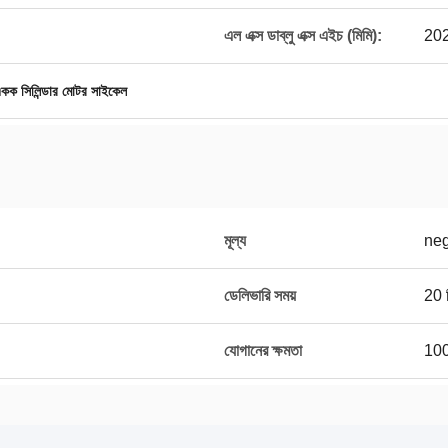
এল এক্স ডাব্লু এক্স এইচ (মিমি):
202
কক সিলিন্ডার মোটর সাইকেল
মূল্য
neg
ডেলিভারি সময়
20 দ
যোগানের ক্ষমতা
100