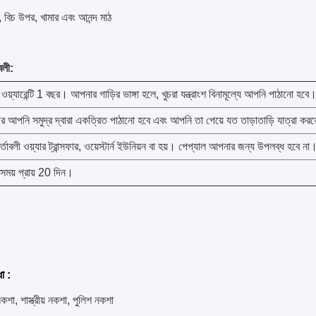
, বিচ উপর, খামার এবং আনন্দ মাঠ
বলী:
য়্যারেন্টি 1 বছর।
আপনার গাড়ির ভাঙ্গা হলে, খুচরা যন্ত্রাংশ বিনামূল্যে আপনি পাঠানো হবে
ির আপনি সমুদ্র দ্বারা একত্রিত পাঠানো হবে এবং আপনি তা পেয়ে যত তাড়াতাড়ি যাত্রা ক
র্তাবলী ওয়্যার ট্রান্সফার, ওয়েস্টার্ন ইউনিয়ন বা হয়।
পেপ্যাল ​​আপনার জন্য উপলব্ধ হবে না
 সময় প্রায় 20 দিন।
ধা
:
শা, শাস্ত্রীয় নকশা, পুলিশ নকশা