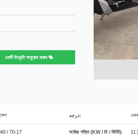
একটি উদ্ধৃতি অনুরোধ করুন
ইকেল
একক 
درجه:
 140 / 70-17
সর্বোচ্চ শক্তি (KW / R / মিনিট):
11.