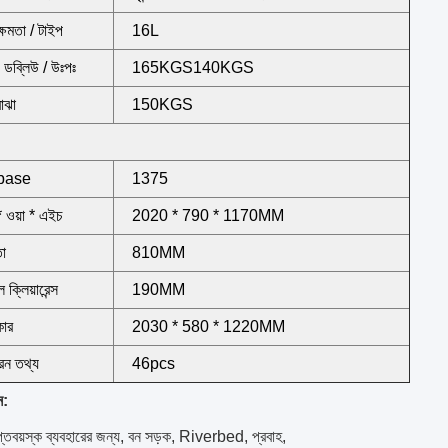
ক্ষমতা / টাইপ
16L
ডব্লিউ / উঃপঃ
165KGS140KGS
বোঝা
150KGS
base
1375
 ওয়া * এইচ
2020 * 790 * 1170MM
তা
810MM
ল ক্লিয়ারেন্স
190MM
কার
2030 * 580 * 1220MM
রন তথ্য
46pcs
ন:
রাপ্তবয়স্ক ব্যবহারের জন্য, বন সড়ক, Riverbed, প্রবাহ,