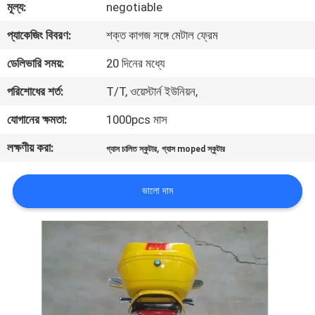
মূল্য:
negotiable
নিয়ন্ত্রণ
প্যাকেজিং বিবরণ:
শক্ত কাগজ সঙ্গে মেটাল ফ্রেম
যোগাযোগ
ডেলিভারি সময়:
20 দিনের মধ্যে
করুন
পরিশোধের শর্ত:
T/T, ওয়েস্টার্ন ইউনিয়ন,
যোগানের ক্ষমতা:
1000pcs মাস
উদ্ধৃতির
লক্ষণীয় করা:
,
গ্যাস চালিত স্কুটার
গ্যাস moped স্কুটার
জন্য
আবেদন
ভালো দাম
সাইট
ম্যাপ
গোপনীয়তা