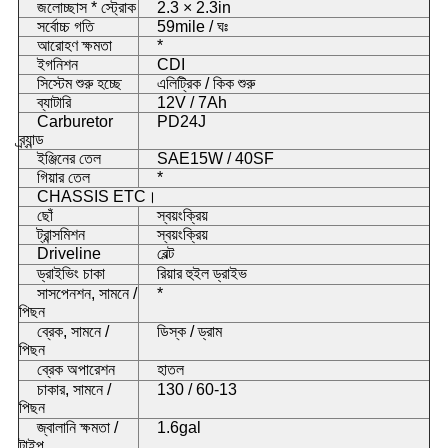
জলোচ্ছাস * স্ট্রোক
2.3 × 2.3in
সর্বোচ্চ গতি
59mile / ঘঃ
আরোহণ ক্ষমতা
*
ইগনিশন
CDI
সিস্টেম শুরু হচ্ছে
এলিট্রিক / কিক শুরু
ব্যাটারি
12V / 7Ah
Carburetor
PD24J
ব্র্যান্ড
ইঞ্জিনের তেল
SAE15W / 40SF
গিয়ার তেল
*
CHASSIS ETC।
ছোঁ
স্বয়ংক্রিয়
ট্রান্সমিশন
স্বয়ংক্রিয়
Driveline
বেল্ট
ড্রাইভিং চাকা
রিয়ার হুইল ড্রাইভ
সাসপেনশন, সামনে /
*
পিছন
ব্রেক, সামনে /
ডিস্ক / ড্রাম
পিছন
ব্রেক অপারেশন
হাতল
চাকার, সামনে /
130 / 60-13
পিছন
জ্বালানি ক্ষমতা /
1.6gal
টাইপ