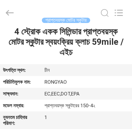
Shanghai
Rongyao
Vehicle
Co.,Ltd.
All
প্রাপ্তবয়স্ক মোটর স্কুটার
Rights
Reserved.
4 স্ট্রোক একক সিলিন্ডার প্রাপ্তবয়স্ক
বাড়ি
মোটর স্কুটার স্বয়ংক্রিয় ক্লাচ 59mile /
পণ্য
এইচ
আমাদের
উৎপত্তি স্থল:
চীন
সম্পর্কে
পরিচিতিমুলক নাম:
RONGYAO
সাক্ষ্যদান:
EC,EEC,DOT,EPA
কারখানা
মডেল নম্বার:
প্রাপ্তবয়স্ক স্কুটারের 150-4২
ভ্রমণ
ন্যূনতম চাহিদার
1
পরিমাণ:
মান