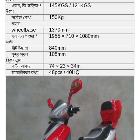
ওজন, জি ডব্লিউ /
145KGS / 121KGS
উঃপঃ
সর্বোচ্চ বোঝা
150Kg
মাত্রা
wheelbase
1370mm
ওএ এল * ওয়া *
1955 × 710 × 1080mm
এইচ
সীট উচ্চতা
840mm
ক্ষুদ্র স্থল
105mm
ক্লিয়ারেন্স
কার্টন আকার
74 × 23 × 34in
জাহাজীকরন তথ্য
48pcs / 40HQ