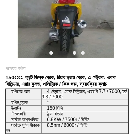
নীতি
পণ্যের বর্ণনা
150CC, ফ্রন্ট ডিস্ক ব্রেক, রিয়ার ড্রাম ব্রেক, 4 স্ট্রোক, একক
সিলিন্ডার, এয়ার কুলড, এলিট্রিক / কিক শুরু, স্বয়ংক্রিয় ক্লাচ
ইঞ্জিনের ধরন
4 স্ট্রোক, একক সিলিন্ডার, এইচপি 7.7 / 7000,
টর্ক
9.3 / 7000
ইঞ্জিন ব্র্যান্ড
*
উত্পাটন
150 সিসি
শীতলকারী
ঠান্ডা বাতাস
সর্বোচ্চ অশ্বশক্তি
6.8KW / 7500r / মিনিট
সর্বোচ্চ ঘূর্ণন সঁচারক
8.5nm / 6000r / মিনিট
বল