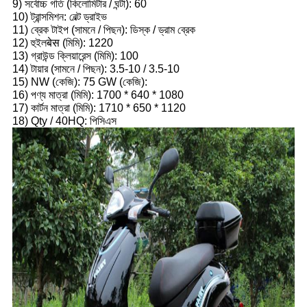
9) সর্বোচ্চ গতি (কিলোমিটার / ঘন্টা): 60
10) ট্রান্সমিশন: বেল্ট ড্রাইভ
11) ব্রেক টাইপ (সামনে / পিছন): ডিস্ক / ড্রাম ব্রেক
12) হুইলबेस (মিমি): 1220
13) গ্রাউন্ড ক্লিয়ারেন্স (মিমি): 100
14) টায়ার (সামনে / পিছন): 3.5-10 / 3.5-10
15) NW (কেজি): 75 GW (কেজি):
16) পণ্য মাত্রা (মিমি): 1700 * 640 * 1080
17) কার্টন মাত্রা (মিমি): 1710 * 650 * 1120
18) Qty / 40HQ: পিসিএস