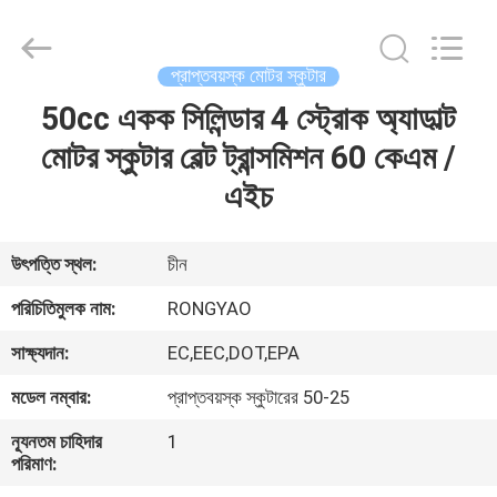
Shanghai
Rongyao
Vehicle
Co.,Ltd.
All
প্রাপ্তবয়স্ক মোটর স্কুটার
Rights
Reserved.
50cc একক সিলিন্ডার 4 স্ট্রোক অ্যাডাল্ট
বাড়ি
মোটর স্কুটার বেল্ট ট্রান্সমিশন 60 কেএম /
পণ্য
এইচ
আমাদের
উৎপত্তি স্থল:
চীন
সম্পর্কে
পরিচিতিমুলক নাম:
RONGYAO
সাক্ষ্যদান:
EC,EEC,DOT,EPA
কারখানা
মডেল নম্বার:
প্রাপ্তবয়স্ক স্কুটারের 50-25
ভ্রমণ
ন্যূনতম চাহিদার
1
পরিমাণ:
মান