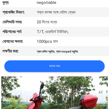
মূল্য:
negotiable
নিয়ন্ত্রণ
প্যাকেজিং বিবরণ:
শক্ত কাগজ সঙ্গে মেটাল ফ্রেম
যোগাযোগ
ডেলিভারি সময়:
20 দিনের মধ্যে
করুন
পরিশোধের শর্ত:
T/T, ওয়েস্টার্ন ইউনিয়ন,
যোগানের ক্ষমতা:
1000pcs মাস
উদ্ধৃতির
লক্ষণীয় করা:
,
গ্যাস চালিত স্কুটার
গ্যাস moped স্কুটার
জন্য
আবেদন
ভালো দাম
সাইট
ম্যাপ
গোপনীয়তা