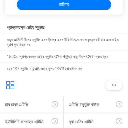
চালিয়ে
প্রাপ্তবয়স্ক মোটর স্কুটার
নতুন আর্মি স্টাইলের স্কুটার ২০০ ট্যাঙ্ক ২০০ ইফি ডিলাক্স মডেল বৃহত্তর টায়ার এবং সাইড
ব্যাগ ক্যারিয়ার সহ
150Cc প্রাপ্তবয়স্ক মোটর স্কুটার GY6 4-ট্র্যাক্ট বায়ু শীতল CVT স্বয়ংক্রিয়
১৫০ সিসি স্কুটার ৪-ট্র্যাক্ট, এয়ার কুলড সিভিটি ট্রান্সমিশন সহ
সব
চার চাকা এটিভি
এটিভি চতুর্ভুজ বাইক
ইউটিলিটি যানবাহন এটিভি
যুবা রেসিং এটিভি