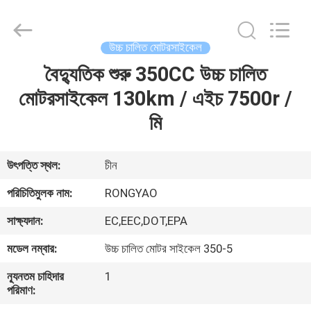
Shanghai
Rongyao
Vehicle
Co.,Ltd.
All
উচ্চ চালিত মোটরসাইকেল
Rights
Reserved.
বৈদ্যুতিক শুরু 350CC উচ্চ চালিত
বাড়ি
মোটরসাইকেল 130km / এইচ 7500r /
পণ্য
মি
আমাদের
উৎপত্তি স্থল:
চীন
সম্পর্কে
পরিচিতিমুলক নাম:
RONGYAO
সাক্ষ্যদান:
EC,EEC,DOT,EPA
কারখানা
মডেল নম্বার:
উচ্চ চালিত মোটর সাইকেল 350-5
ভ্রমণ
ন্যূনতম চাহিদার
1
পরিমাণ:
মান