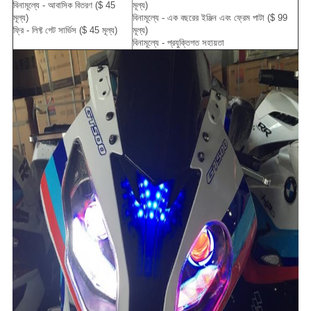
বিনামূল্যে - আবাসিক বিতরণ ($ 45
মূল্য)
মূল্য)
বিনামূল্যে - এক বছরের ইঞ্জিন এবং ফ্রেম পাটা ($ 99
ফ্রি - লিফ্ট গেট সার্ভিস ($ 45 মূল্য)
মূল্য)
বিনামূল্যে - প্রযুক্তিগত সহায়তা