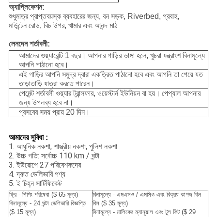
অ্যাপ্লিকেশন:
শুধুমাত্র প্রাপ্তবয়স্ক ব্যবহারের জন্য, বন সড়ক, Riverbed, প্রবাহ,
মাউন্টেন রোড, বিচ উপর, খামার এবং আনন্দ মাঠ
লেনদেন শর্তাবলী:
আমাদের ওয়্যারেন্টি 1 বছর।
আপনার গাড়ির ভাঙ্গা হলে, খুচরা যন্ত্রাংশ বিনামূল্যে
আপনি পাঠানো হবে।
এই গাড়ির আপনি সমুদ্র দ্বারা একত্রিত পাঠানো হবে এবং আপনি তা পেয়ে যত
তাড়াতাড়ি যাত্রা করতে পারেন।
পেমেন্ট শর্তাবলী ওয়্যার ট্রান্সফার, ওয়েস্টার্ন ইউনিয়ন বা হয়।
পেপ্যাল ​​আপনার
জন্য উপলব্ধ হবে না।
প্রসবের সময় প্রায় 20 দিন।
আমাদের সুবিধা
:
1. আধুনিক নকশা, শাস্ত্রীয় নকশা, পুলিশ নকশা
2. উচ্চ গতি: সর্বোচ্চ 110 km / ঘন্টা
3. ইউরোপে 27 পরিবেশকদের
4. দ্রুত ডেলিভারি পণ্য
5. ই চিহ্ন সার্টিফিকেট
ফ্রি - শিপিং পরিষেবা ($ 65 মূল্য)
বিনামূল্যে - এমএসও / এমসিও এবং বিক্রয় কাগজ বিল
বিনামূল্যে - 24 ঘন্টা ডেলিভারি বিজ্ঞপ্তি
বিল ($ 35 মূল্য)
($ 15 মূল্য)
বিনামূল্যে - মালিকের ম্যানুয়াল এবং টুল কিট ($ 29