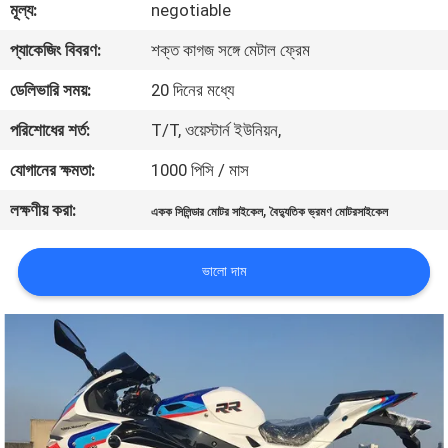
মূল্য:
negotiable
নিয়ন্ত্রণ
প্যাকেজিং বিবরণ:
শক্ত কাগজ সঙ্গে মেটাল ফ্রেম
যোগাযোগ
ডেলিভারি সময়:
20 দিনের মধ্যে
করুন
পরিশোধের শর্ত:
T/T, ওয়েস্টার্ন ইউনিয়ন,
যোগানের ক্ষমতা:
1000 পিসি / মাস
উদ্ধৃতির
লক্ষণীয় করা:
,
একক সিলিন্ডার মোটর সাইকেল
বৈদ্যুতিক ভ্রমণ মোটরসাইকেল
জন্য
আবেদন
ভালো দাম
সাইট
ম্যাপ
গোপনীয়তা