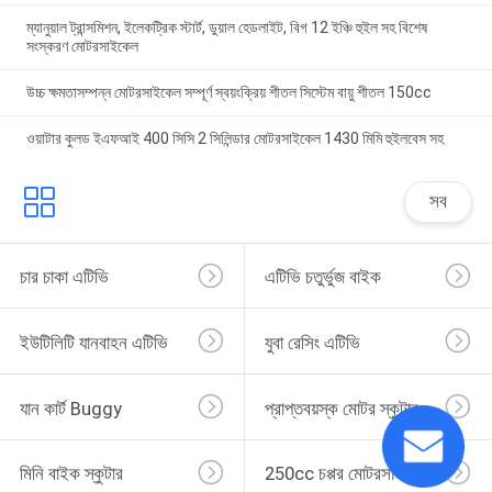
ম্যানুয়াল ট্রান্সমিশন, ইলেকট্রিক স্টার্ট, ডুয়াল হেডলাইট, বিগ 12 ইঞ্চি হুইল সহ বিশেষ
সংস্করণ মোটরসাইকেল
উচ্চ ক্ষমতাসম্পন্ন মোটরসাইকেল সম্পূর্ণ স্বয়ংক্রিয় শীতল সিস্টেম বায়ু শীতল 150cc
ওয়াটার কুলড ইএফআই 400 সিসি 2 সিলিন্ডার মোটরসাইকেল 1430 মিমি হুইলবেস সহ
সব
চার চাকা এটিভি
এটিভি চতুর্ভুজ বাইক
ইউটিলিটি যানবাহন এটিভি
যুবা রেসিং এটিভি
যান কার্ট Buggy
প্রাপ্তবয়স্ক মোটর স্কুটার
মিনি বাইক স্কুটার
250cc চপ্পর মোটরসাইকেল