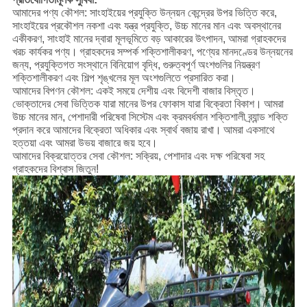
আমাদের পণ্য কৌশল: সাংহাইয়ের প্রযুক্তি উন্নয়ন কেন্দ্রের উপর ভিত্তি করে,
সাংহাইয়ের প্রকৌশল নকশা এবং যন্ত্র প্রযুক্তি, উচ্চ মানের মান এবং অবস্থানের
একীকরণ, সাংহাই মানের দ্বারা মূলভূমিতে বড় আকারের উৎপাদন, আমরা গ্রাহকদের
খরচ কার্যকর পণ্য।
গ্রাহকদের সম্পর্ক শক্তিশালীকরণ, পণ্যের মানদণ্ডের উন্নয়নের
জন্য, প্রযুক্তিগত সংস্থানে বিনিয়োগ বৃদ্ধি, গুরুত্বপূর্ণ অংশগুলির নিয়ন্ত্রণ
শক্তিশালীকরণ এবং শিল্প শৃঙ্খলের মূল অংশগুলিতে প্রসারিত করা।
আমাদের বিপণন কৌশল: একই সময়ে দেশীয় এবং বিদেশী বাজার বিস্তৃত।
ভোক্তাদের সেবা ভিত্তিক যারা মানের উপর ফোকাস যারা বিক্রেতা বিকাশ।
আমরা
উচ্চ মানের মান, পেশাদারী পরিষেবা সিস্টেম এবং ক্রমবর্ধমান শক্তিশালী ব্র্যান্ড শক্তি
প্রদান করে আমাদের বিক্রেতা অধিকার এবং স্বার্থ বজায় রাখা।
আমরা একসাথে
হত্তয়া এবং আমরা উভয় বাজারে জয় হবে।
আমাদের বিক্রয়োত্তর সেবা কৌশল: সক্রিয়, পেশাদার এবং দক্ষ পরিষেবা সহ
গ্রাহকদের বিশ্বাস জিতুন!