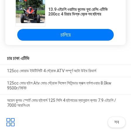
13.9 এইচপি ওয়াটার কুলেড যুবা রেসিং এটিভি
200cc 4 রিয়ার ডিস্ক ব্রেক সহ হুইলার
চালিয়ে
চার চাকা এটিভি
125cc কোয়াড ইউটিলিটি 4 স্ট্রোক ATV সম্পূর্ণ অটো উইথ রিভার্স
125cc ফোর হুইল Atv ফোর স্ট্রোক সিঙ্গেল সিলিন্ডার ম্যাক্স হর্সপাওয়ার 8.0kw
9500r/মিনিট
অয়েল কুলড স্পোর্ট ফোর হুইলার্স 125 সিসি 4 হুইলারের ম্যানুয়াল ক্লাচ 7.9 এইচপি /
7000 আরপিএম
সব