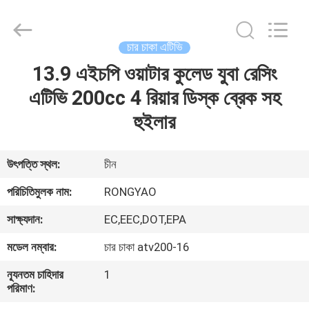
Shanghai
Rongyao
Vehicle
Co.,Ltd.
All
চার চাকা এটিভি
Rights
Reserved.
13.9 এইচপি ওয়াটার কুলেড যুবা রেসিং
বাড়ি
এটিভি 200cc 4 রিয়ার ডিস্ক ব্রেক সহ
পণ্য
হুইলার
আমাদের
উৎপত্তি স্থল:
চীন
সম্পর্কে
পরিচিতিমুলক নাম:
RONGYAO
সাক্ষ্যদান:
EC,EEC,DOT,EPA
কারখানা
মডেল নম্বার:
চার চাকা atv200-16
ভ্রমণ
ন্যূনতম চাহিদার
1
পরিমাণ:
মান