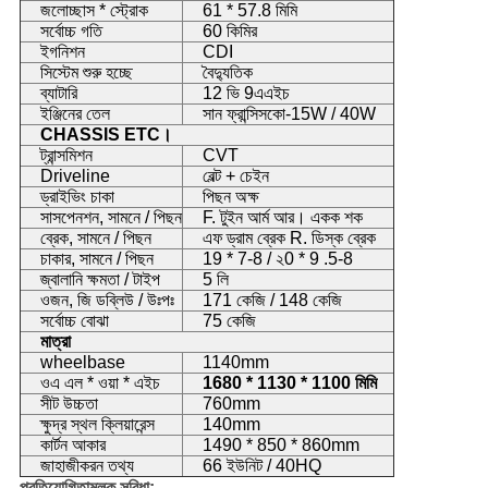
জলোচ্ছাস * স্ট্রোক
61 * 57.8 মিমি
সর্বোচ্চ গতি
60 কিমির
ইগনিশন
CDI
সিস্টেম শুরু হচ্ছে
বৈদ্যুতিক
ব্যাটারি
12 ভি 9এএইচ
ইঞ্জিনের তেল
সান ফ্রান্সিসকো-15W / 40W
CHASSIS ETC।
ট্রান্সমিশন
CVT
Driveline
বেল্ট + চেইন
ড্রাইভিং চাকা
পিছন অক্ষ
সাসপেনশন, সামনে / পিছন
F. টুইন আর্ম আর। একক শক
ব্রেক, সামনে / পিছন
এফ
ড্রাম ব্রেক R. ডিস্ক ব্রেক
চাকার, সামনে / পিছন
19 * 7-8 / ২0 * 9 .5-8
জ্বালানি ক্ষমতা / টাইপ
5 লি
ওজন, জি ডব্লিউ / উঃপঃ
171 কেজি / 148 কেজি
সর্বোচ্চ বোঝা
75 কেজি
মাত্রা
wheelbase
1140mm
ওএ এল * ওয়া * এইচ
1680 * 1130 * 1100 মিমি
সীট উচ্চতা
760mm
ক্ষুদ্র স্থল ক্লিয়ারেন্স
140mm
কার্টন আকার
1490 * 850 * 860mm
জাহাজীকরন তথ্য
66 ইউনিট / 40HQ
প্রতিযোগিতামূলক সুবিধা: