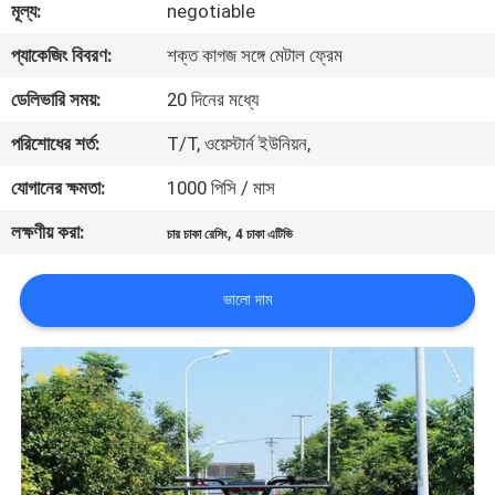
মূল্য:
negotiable
নিয়ন্ত্রণ
প্যাকেজিং বিবরণ:
শক্ত কাগজ সঙ্গে মেটাল ফ্রেম
যোগাযোগ
ডেলিভারি সময়:
20 দিনের মধ্যে
করুন
পরিশোধের শর্ত:
T/T, ওয়েস্টার্ন ইউনিয়ন,
যোগানের ক্ষমতা:
1000 পিসি / মাস
উদ্ধৃতির
লক্ষণীয় করা:
,
চার চাকা রেসিং
4 চাকা এটিভি
জন্য
আবেদন
ভালো দাম
সাইট
ম্যাপ
গোপনীয়তা