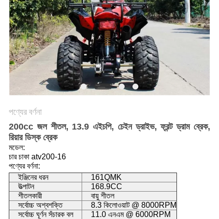
নীতি
পণ্যের বর্ণনা
200cc জল শীতল, 13.9 এইচপি, চেইন ড্রাইভ, ফ্রন্ট ড্রাম ব্রেক,
রিয়ার ডিস্ক ব্রেক
মডেল:
চার চাকা atv200-16
পণ্যের বর্ণনা:
ইঞ্জিনের ধরন
161QMK
উত্পাটন
168.9CC
শীতলকারী
বায়ু শীতল
সর্বোচ্চ অশ্বশক্তি
8.3 কিলোওয়াট @ 8000RPM
সর্বোচ্চ ঘূর্ণন সঁচারক বল
11.0 এনএম @ 6000RPM