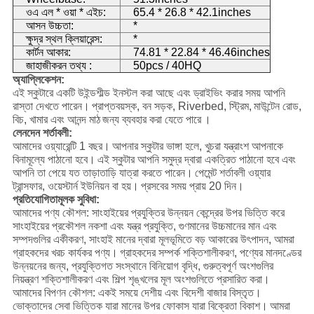
ওএ এল * ওয়া * এইচ:
65.4 * 26.8 * 42.1inches
আসন উচ্চতা:
*
ক্ষুদ্র স্থল ক্লিয়ারেন্স:
*
কার্টন আকার:
74.81 * 22.84 * 46.46inches
জাহাজীকরন তথ্য :
50pcs / 40HQ
অ্যাপ্লিকেশন:
এই স্কুটারে একটি উইন্ডশীল্ড ইনস্টল করা আছে এবং ড্রাইভিং করার সময় আপনি
রাস্তা দেখতে পারেন।
প্রাপ্তবয়স্ক, বন সড়ক, Riverbed, স্ট্রিম,
মাউন্টেন রোড,
বিচ, খামার এবং আনন্দ মাঠ
জন্য ব্যবহার করা যেতে পারে
।
লেনদেন শর্তাবলী:
আমাদের ওয়্যারেন্টি 1 বছর।
আপনার স্কুটার ভাঙ্গা হলে, খুচরা যন্ত্রাংশ আপনাকে
বিনামূল্যে পাঠানো হবে।
এই স্কুটার আপনি সমুদ্র দ্বারা একত্রিত পাঠানো হবে এবং
আপনি তা পেয়ে যত তাড়াতাড়ি যাত্রা করতে পারেন।
পেমেন্ট শর্তাবলী ওয়্যার
ট্রান্সফার, ওয়েস্টার্ন ইউনিয়ন বা হয়।
প্রসবের সময় প্রায় 20 দিন।
প্রতিযোগিতামূলক সুবিধা:
আমাদের পণ্য কৌশল: সাংহাইয়ের প্রযুক্তির উন্নয়ন কেন্দ্রের উপর ভিত্তি করে
সাংহাইয়ের প্রকৌশল নকশা এবং যন্ত্র প্রযুক্তি, গুণমানের উচ্চমানের মান এবং
সম্পদগুলির একীকরণ, সাংহাই মানের দ্বারা মূলভূমিতে বড় আকারের উৎপাদন, আমরা
গ্রাহকদের খরচ কার্যকর পণ্য।
গ্রাহকদের সম্পর্ক শক্তিশালীকরণ, পণ্যের মানদণ্ডের
উন্নয়নের জন্য, প্রযুক্তিগত সংস্থানে বিনিয়োগ বৃদ্ধি, গুরুত্বপূর্ণ অংশগুলির
নিয়ন্ত্রণ শক্তিশালীকরণ এবং শিল্প শৃঙ্খলের মূল অংশগুলিতে প্রসারিত করা।
আমাদের বিপণন কৌশল: একই সময়ে দেশীয় এবং বিদেশী বাজার বিস্তৃত।
ভোক্তাদের সেবা ভিত্তিক যারা মানের উপর ফোকাস যারা বিক্রেতা বিকাশ।
আমরা