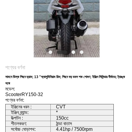
নীতি
পণ্যের বর্ণনা
সামনে ডিস্ক পিছন ড্রাম; 13 "অ্যালুমিনিয়াম রিম; পিছন বড় ডবল শক শোষণ; ইঞ্জিন সিলিন্ডার দীর্ঘতর; ট্রাঙ্ক
সঙ্গে
মডেল:
ScooterRY150-32
পণ্যের বর্ণনা:
ইঞ্জিনের ধরন :
CVT
ইঞ্জিন ব্র্যান্ড:
*
উত্পাটন :
150cc
শীতলকরণ:
ঠান্ডা বাতাস
সর্বোচ্চ ঘোড়াপথ:
4.41hp / 7500rpm