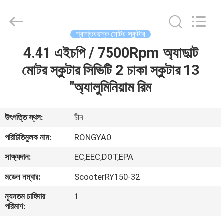
Shanghai
Rongyao
Vehicle
Co.,Ltd.
All
প্রাপ্তবয়স্ক মোটর স্কুটার
Rights
Reserved.
4.41 এইচপি / 7500Rpm অ্যাডাল্ট
বাড়ি
মোটর স্কুটার সিভিটি 2 চাকা স্কুটার 13
পণ্য
"অ্যালুমিনিয়াম রিম
আমাদের
উৎপত্তি স্থল:
চীন
সম্পর্কে
পরিচিতিমুলক নাম:
RONGYAO
সাক্ষ্যদান:
EC,EEC,DOT,EPA
কারখানা
মডেল নম্বার:
ScooterRY150-32
ভ্রমণ
ন্যূনতম চাহিদার
1
পরিমাণ:
মান