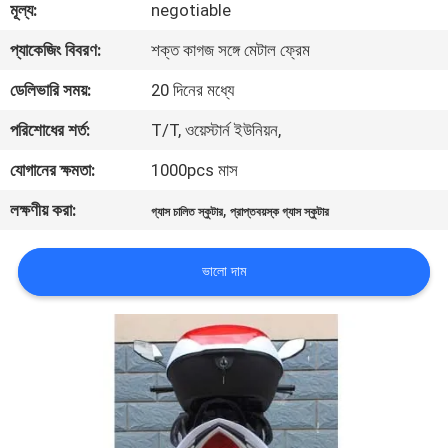
মূল্য:
negotiable
নিয়ন্ত্রণ
প্যাকেজিং বিবরণ:
শক্ত কাগজ সঙ্গে মেটাল ফ্রেম
যোগাযোগ
ডেলিভারি সময়:
20 দিনের মধ্যে
করুন
পরিশোধের শর্ত:
T/T, ওয়েস্টার্ন ইউনিয়ন,
যোগানের ক্ষমতা:
1000pcs মাস
উদ্ধৃতির
লক্ষণীয় করা:
,
গ্যাস চালিত স্কুটার
প্রাপ্তবয়স্ক গ্যাস স্কুটার
জন্য
আবেদন
ভালো দাম
সাইট
ম্যাপ
গোপনীয়তা