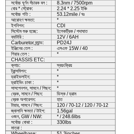
সর্বোচ্চ ঘূর্ণন সঁচারক বল :
8.3nm / 7500rpm
বোর * স্ট্রোক:
2.24 * 2.25 ইঞ্চি
সর্বোচ্চ গতি :
53.12mile / ঘঃ
আরোহণ ক্ষমতা:
*
ইগনিশন:
CDI
সিস্টেম শুরু হচ্ছে:
ইলেকট্রিক / পদাঘাত
ব্যাটারি :
12V / 6AH
Carburetor ব্র্যান্ড:
PD24J
ইঞ্জিনের তেল :
এসএফ 15W / 40
গিয়ার তেল :
*
CHASSIS ETC:
ক্লাচ:
স্বয়ংক্রিয়
ট্রান্সমিশন:
*
ড্রাইভলাইন:
*
ড্রাইভিং চাকা :
*
সাসপেনশন, সামনে / পিছন:
*
ব্রেক, সামনে / পিছন:
ডিস্ক / ড্রাম
ব্রেক অপারেশন:
হাত
টায়ার, সামনে / পিছন:
120 / 70-12 / 120 / 70-12
জ্বালানি ক্ষমতা / টাইপ:
1.56gal
ওজন, GW / NW:
* / 248.6lbs
সর্বোচ্চ বোঝা :
330lbs
মাত্রা :
Wheelbase:
51.3inches