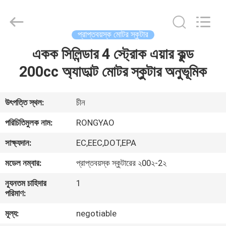
Shanghai
Rongyao
Vehicle
Co.,Ltd.
All
প্রাপ্তবয়স্ক মোটর স্কুটার
Rights
Reserved.
একক সিলিন্ডার 4 স্ট্রোক এয়ার কুল্ড
বাড়ি
200cc অ্যাডাল্ট মোটর স্কুটার অনুভূমিক
পণ্য
উৎপত্তি স্থল:
চীন
আমাদের
পরিচিতিমুলক নাম:
RONGYAO
সম্পর্কে
সাক্ষ্যদান:
EC,EEC,DOT,EPA
মডেল নম্বার:
প্রাপ্তবয়স্ক স্কুটারের ২00২-2২
কারখানা
ন্যূনতম চাহিদার
1
ভ্রমণ
পরিমাণ:
মূল্য:
negotiable
মান