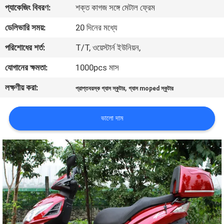
প্যাকেজিং বিবরণ:
শক্ত কাগজ সঙ্গে মেটাল ফ্রেম
নিয়ন্ত্রণ
ডেলিভারি সময়:
20 দিনের মধ্যে
যোগাযোগ
পরিশোধের শর্ত:
T/T, ওয়েস্টার্ন ইউনিয়ন,
করুন
যোগানের ক্ষমতা:
1000pcs মাস
লক্ষণীয় করা:
,
প্রাপ্তবয়স্ক গ্যাস স্কুটার
গ্যাস moped স্কুটার
উদ্ধৃতির
জন্য
ভালো দাম
আবেদন
সাইট
ম্যাপ
গোপনীয়তা