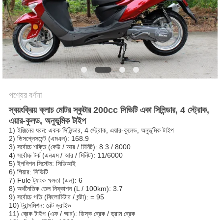
নীতি
পণ্যের বর্ণনা
স্বয়ংক্রিয় ক্লাচ মোটর স্কুটার 200cc সিভিটি একা সিলিন্ডার, 4 স্ট্রোক,
এয়ার-কুলড, অনুভূমিক টাইপ
1) ইঞ্জিনের ধরন: একক সিলিন্ডার, 4 স্ট্রোক, এয়ার-কুলেড, অনুভূমিক টাইপ
2) ডিসপ্লেসমেন্ট (এমএল): 168.9
3) সর্বোচ্চ শক্তি (কেউ / আর / মিনিট): 8.3 / 8000
4) সর্বোচ্চ টর্ক (এনএম / আর / মিনিট): 11/6000
5) ইগনিশন সিস্টেম: সিডিআই
6) গিয়ার: সিভিটি
7) Fule ট্যাংক ক্ষমতা (এল): 6
8) অর্থনৈতিক তেল নিষ্কাশন (L / 100km): 3.7
9) সর্বোচ্চ গতি (কিলোমিটার / ঘন্টা): = 95
10) ট্রান্সমিশন: বেল্ট ড্রাইভ
11) ব্রেক টাইপ (এফ / আর): ডিস্ক ব্রেক / ড্রাম ব্রেক