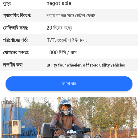
মূল্য:
negotiable
নিয়ন্ত্রণ
প্যাকেজিং বিবরণ:
শক্ত কাগজ সঙ্গে মেটাল ফ্রেম
যোগাযোগ
ডেলিভারি সময়:
20 দিনের মধ্যে
করুন
পরিশোধের শর্ত:
T/T, ওয়েস্টার্ন ইউনিয়ন,
যোগানের ক্ষমতা:
1000 পিসি / মাস
উদ্ধৃতির
লক্ষণীয় করা:
,
utility four wheeler
off road utility vehicles
জন্য
আবেদন
ভালো দাম
সাইট
ম্যাপ
গোপনীয়তা