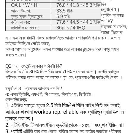
দিন।
OA L * W * H:
76.8 * 41.3 * 45.3 ইঞ্চি
চতুর্থাংশ 1।
আসন উচ্চতা:
33.5 ইঞ্চি
প্যাকিং আপনার
ক্ষুদ্র স্থল ক্লিয়ারেন্স:
5.9 ইঞ্চি
পদ কি?
কার্টন আকার:
77.6 * 44.5 * 44.1 ইঞ্চি
উত্তর: সাধারণত,
জাহাজীকরন তথ্য :
36pcs / 40HQ
আমরা নিরপেক্ষ
সাদা বাক্স এবং বাদামী শক্ত কাগজগুলিতে আমাদের পণ্যগুলি প্যাক করি।
আপনি
আইনত নিবন্ধিত পেটেন্ট আছে,
আমরা আপনার অনুমোদন অক্ষর পাওয়ার পরে আপনার ব্র্যান্ডেড বাক্সে পণ্য প্যাক
করতে পারেন।
Q2 এর।
পেমেন্ট আপনার শর্তাবলী কি?
উত্তরঃ ডি / ডি 30% ডিপোজিট এবং 70% প্রসবের আগে।
আপনি ব্যালেন্স
পরিশোধ করার আগে আমরা আপনাকে
পণ্য এবং প্যাকেজগুলির ফটোগুলি দেখাব
।
চতুর্থাংশ 3।
প্রসবের আপনার পদ কি?
এ: এক্সডব্লিউবি, এফওবি, সিএফআর, সিআইএফ, ডিডিইউ।
কোম্পানির তথ্য;
1. এটিভির সমস্ত ফ্রেম 2.5 মিমি সিমलेस স্টিল পাইপ লিগ্ট চাপ ঢালাই,
আমাদের কারখানা workeshop.reliable এবং স্থায়িত্ব দ্বারা উত্পাদন
ব্যবহার করা হয়।
2. এটিভি ইঞ্জিনটি আসল ইঞ্জিন ফ্যাক্টরি থেকে এসেছে।
সংস্কার ইঞ্জিন না।
3. প্রতিটি
এটিভি কারখানা থেকে বেরিয়ে আসে,
সব কঠোর ড্রাইভ পরীক্ষার