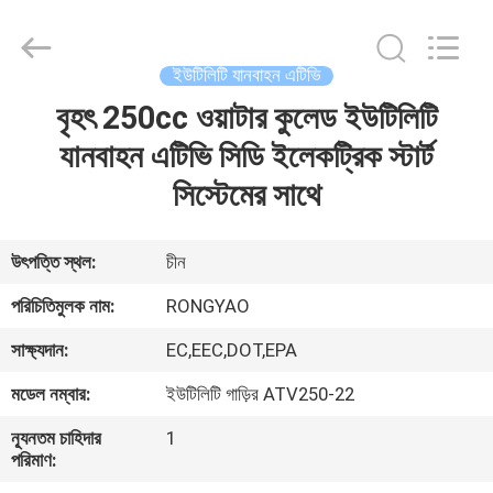
Shanghai
Rongyao
Vehicle
Co.,Ltd.
All
ইউটিলিটি যানবাহন এটিভি
Rights
Reserved.
বৃহৎ 250cc ওয়াটার কুলেড ইউটিলিটি
বাড়ি
যানবাহন এটিভি সিডি ইলেকট্রিক স্টার্ট
পণ্য
সিস্টেমের সাথে
আমাদের
উৎপত্তি স্থল:
চীন
সম্পর্কে
পরিচিতিমুলক নাম:
RONGYAO
সাক্ষ্যদান:
EC,EEC,DOT,EPA
কারখানা
মডেল নম্বার:
ইউটিলিটি গাড়ির ATV250-22
ভ্রমণ
ন্যূনতম চাহিদার
1
পরিমাণ:
মান