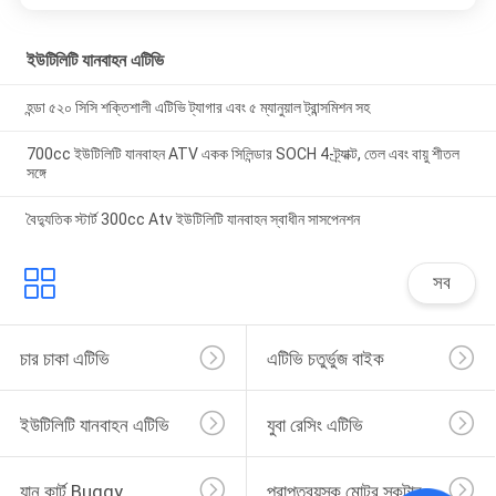
ইউটিলিটি যানবাহন এটিভি
হন্ডা ৫২০ সিসি শক্তিশালী এটিভি ট্যাগার এবং ৫ ম্যানুয়াল ট্রান্সমিশন সহ
700cc ইউটিলিটি যানবাহন ATV একক সিলিন্ডার SOCH 4-ট্র্যাক্ট, তেল এবং বায়ু শীতল
সঙ্গে
বৈদ্যুতিক স্টার্ট 300cc Atv ইউটিলিটি যানবাহন স্বাধীন সাসপেনশন
সব
চার চাকা এটিভি
এটিভি চতুর্ভুজ বাইক
ইউটিলিটি যানবাহন এটিভি
যুবা রেসিং এটিভি
যান কার্ট Buggy
প্রাপ্তবয়স্ক মোটর স্কুটার