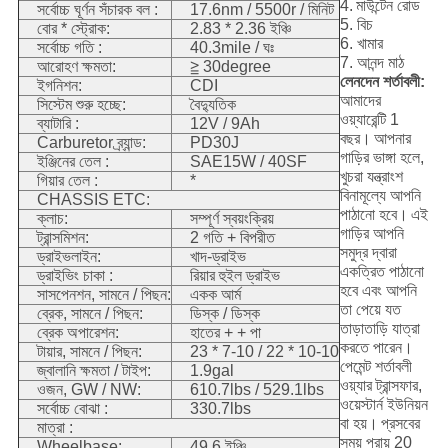
4.
মাউন্টেন রোড
সর্বোচ্চ ঘূর্ণন সঁচারক বল :
17.6nm / 5500r / মিনিট
5. বিচ
বোর * স্ট্রোক:
2.83 * 2.36 ইঞ্চি
6. খামার
সর্বোচ্চ গতি :
40.3mile / ঘঃ
7. আনন্দ মাঠ
আরোহণ ক্ষমতা:
≧ 30degree
লেনদেন শর্তাবলী:
ইগনিশন:
CDI
আমাদের
সিস্টেম শুরু হচ্ছে:
বৈদ্যুতিক
ওয়্যারেন্টি 1
ব্যাটারি :
12V / 9Ah
বছর।
আপনার
Carburetor ব্র্যান্ড:
PD30J
গাড়ির ভাঙ্গা হলে,
ইঞ্জিনের তেল :
SAE15W / 40SF
খুচরা যন্ত্রাংশ
গিয়ার তেল :
*
বিনামূল্যে আপনি
CHASSIS ETC:
পাঠানো হবে।
এই
ক্লাচ:
সম্পূর্ণ স্বয়ংক্রিয়
গাড়ির আপনি
ট্রান্সমিশন:
2 গতি + বিপরীত
সমুদ্র দ্বারা
ড্রাইভলাইন:
খাদ-ড্রাইভ
একত্রিত পাঠানো
ড্রাইভিং চাকা :
রিয়ার হুইল ড্রাইভ
হবে এবং আপনি
সাসপেনশন, সামনে / পিছন:
একক আর্ম
তা পেয়ে যত
ব্রেক, সামনে / পিছন:
ডিস্ক / ডিস্ক
তাড়াতাড়ি যাত্রা
ব্রেক অপারেশন:
হাতের + + পা
করতে পারেন।
টায়ার, সামনে / পিছন:
23 * 7-10 / 22 * 10-10
পেমেন্ট শর্তাবলী
জ্বালানি ক্ষমতা / টাইপ:
1.9gal
ওয়্যার ট্রান্সফার,
ওজন, GW / NW:
610.7lbs / 529.1lbs
ওয়েস্টার্ন ইউনিয়ন
সর্বোচ্চ বোঝা :
330.7lbs
বা হয়।
প্রসবের
মাত্রা :
সময় প্রায় 20
Wheelbase:
49.6 ইঞ্চি