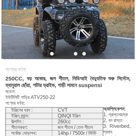
নীতি
পণ্যের বর্ণনা
250CC, বড় আকার, জল শীতল, সিডিআই বৈদ্যুতিক শুরু সিস্টেম,
ম্যানুয়াল ছোঁয়া, শাটার ড্রাইভ, গাড়ী সামনে suspensi
মডেল:
ইউটিলিটি গাড়ির ATV250-22
পণ্যের বর্ণনা:
অ্যাপ্লিকেশন:
ইঞ্জিনের ধরন :
CVT
1. প্রাপ্তবয়স্ক
ইঞ্জিন ব্র্যান্ড:
QINQI ইঞ্জিন
2. বন রাস্তা
উত্পাটন :
260cc
3. Riverbed,
শীতলকরণ:
জল শীতল / তেল শীতল
প্রবাহ
সর্বোচ্চ ঘোড়াপথ:
14hp / 7500r / মিনিট