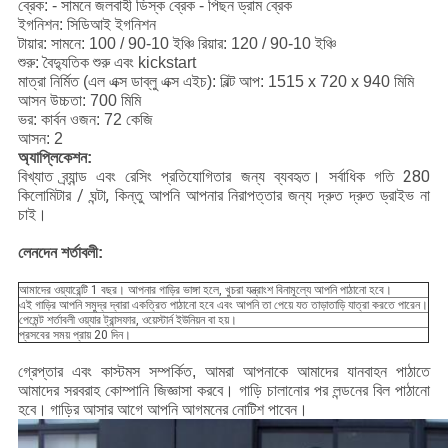
ব্রেক: - সামনে জলবাহী ডিস্ক ব্রেক - পিছন ড্রাম ব্রেক
ইগনিশন: সিডিআই ইগনিশন
টায়ার: সামনে: 100 / 90-10 ইঞ্চি রিয়ার: 120 / 90-10 ইঞ্চি
শুরু: বৈদ্যুতিক শুরু এবং kickstart
মাত্রা নির্মিত (এল এক্স ডাব্লু এক্স এইচ): বিল্ট আপ: 1515 x 720 x 940 মিমি
আসন উচ্চতা: 700 মিমি
ভর: কার্বন ওজন: 72 কেজি
আসন: 2
অ্যাপ্লিকেশন:
বিখ্যাত ব্র্যান্ড এবং রেসিং প্রতিযোগিতার জন্য ব্যবহৃত।
সর্বাধিক গতি 280
কিলোমিটার / ঘন্টা, কিন্তু আপনি আপনার নিরাপত্তার জন্য দ্রুত দ্রুত ড্রাইভ না
চাই।
লেনদেন শর্তাবলী:
আমাদের ওয়্যারেন্টি 1 বছর। আপনার গাড়ির ভাঙ্গা হলে, খুচরা যন্ত্রাংশ বিনামূল্যে আপনি পাঠানো হবে।
এই গাড়ির আপনি সমুদ্র দ্বারা একত্রিত পাঠানো হবে এবং আপনি তা পেয়ে যত তাড়াতাড়ি যাত্রা করতে পারেন।
পেমেন্ট শর্তাবলী ওয়্যার ট্রান্সফার, ওয়েস্টার্ন ইউনিয়ন বা হয়।
প্রসবের সময় প্রায় 20 দিন।
গ্রেপ্তার এবং কাস্টমস সম্পর্কিত, আমরা আপনাকে আমাদের যানবাহন পাঠাতে
আমাদের সরবরাহ কোম্পানি জিজ্ঞাসা করবে।
গাড়ি চালানোর পর লন্ডনের বিল পাঠানো
হবে।
গাড়ির আসার আগে আপনি আগমনের নোটিশ পাবেন।