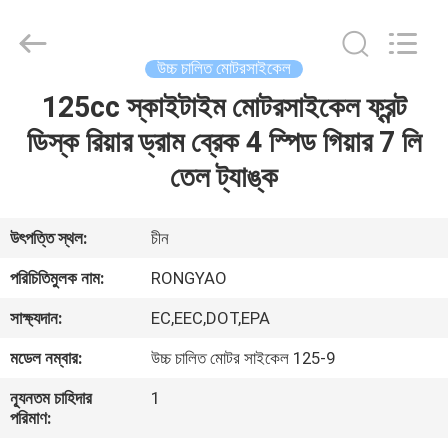
Shanghai
Rongyao
Vehicle
Co.,Ltd.
All
উচ্চ চালিত মোটরসাইকেল
Rights
Reserved.
125cc স্কাইটাইম মোটরসাইকেল ফ্রন্ট
বাড়ি
ডিস্ক রিয়ার ড্রাম ব্রেক 4 স্পিড গিয়ার 7 লি
পণ্য
তেল ট্যাঙ্ক
আমাদের
উৎপত্তি স্থল:
চীন
সম্পর্কে
পরিচিতিমুলক নাম:
RONGYAO
সাক্ষ্যদান:
EC,EEC,DOT,EPA
কারখানা
মডেল নম্বার:
উচ্চ চালিত মোটর সাইকেল 125-9
ভ্রমণ
ন্যূনতম চাহিদার
1
পরিমাণ:
মান