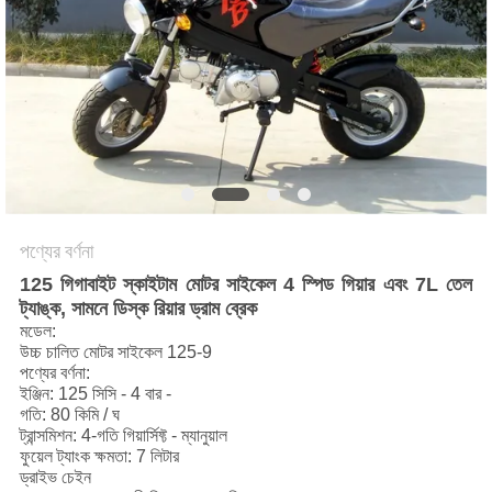
নীতি
পণ্যের বর্ণনা
125 গিগাবাইট স্কাইটাম মোটর সাইকেল 4 স্পিড গিয়ার এবং 7L তেল
ট্যাঙ্ক, সামনে ডিস্ক রিয়ার ড্রাম ব্রেক
মডেল:
উচ্চ চালিত মোটর সাইকেল 125-9
পণ্যের বর্ণনা:
ইঞ্জিন: 125 সিসি - 4 বার -
গতি: 80 কিমি / ঘ
ট্রান্সমিশন: 4-গতি গিয়ার্সিফ্ট - ম্যানুয়াল
ফুয়েল ট্যাংক ক্ষমতা: 7 লিটার
ড্রাইভ চেইন