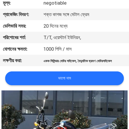
মূল্য:
negotiable
নিয়ন্ত্রণ
প্যাকেজিং বিবরণ:
শক্ত কাগজ সঙ্গে মেটাল ফ্রেম
যোগাযোগ
ডেলিভারি সময়:
20 দিনের মধ্যে
করুন
পরিশোধের শর্ত:
T/T, ওয়েস্টার্ন ইউনিয়ন,
যোগানের ক্ষমতা:
1000 পিসি / মাস
উদ্ধৃতির
লক্ষণীয় করা:
,
একক সিলিন্ডার মোটর সাইকেল
বৈদ্যুতিক ভ্রমণ মোটরসাইকেল
জন্য
আবেদন
ভালো দাম
সাইট
ম্যাপ
গোপনীয়তা